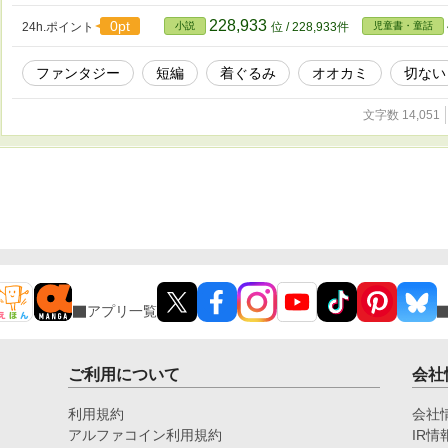
228,933
0pt
24h.ポイント
小説
位 / 228,933件
児童書・童話
ファンタジー
短編
着ぐるみ
オオカミ
切ない
文字数 14,051
アプリ一覧
ご利用について
会社
利用規約
会社
アルファコイン利用規約
IR情