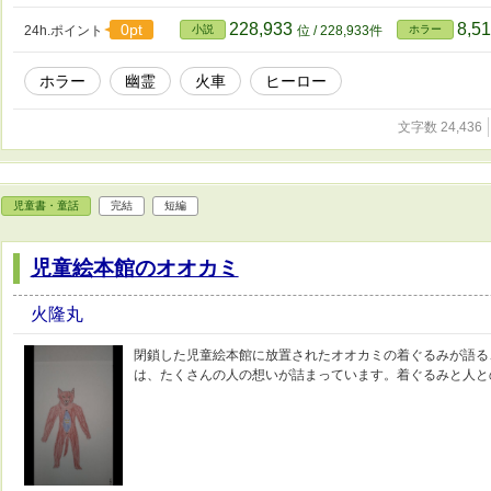
228,933
8,5
0pt
24h.ポイント
小説
位 / 228,933件
ホラー
ホラー
幽霊
火車
ヒーロー
文字数 24,436
児童書・童話
完結
短編
児童絵本館のオオカミ
火隆丸
閉鎖した児童絵本館に放置されたオオカミの着ぐるみが語る
は、たくさんの人の想いが詰まっています。着ぐるみと人と