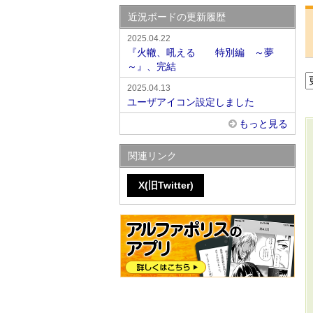
近況ボードの更新履歴
2025.04.22
『火轍、吼える 特別編 ～夢
～』、完結
2025.04.13
ユーザアイコン設定しました
もっと見る
関連リンク
X(旧Twitter)