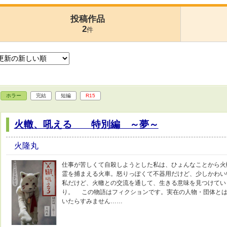
投稿作品
2
件
ホラー
完結
短編
R15
火轍、吼える 特別編 ～夢～
火隆丸
仕事が苦しくて自殺しようとした私は、ひょんなことから火
霊を捕まえる火車。怒りっぽくて不器用だけど、少しかわい
私だけど、火轍との交流を通して、生きる意味を見つけてい
り。 この物語はフィクションです。実在の人物・団体と
いたらすみません……