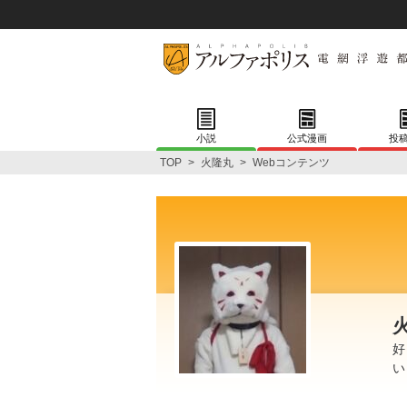
小説
公式漫画
投
TOP
>
火隆丸
>
Webコンテンツ
好
い