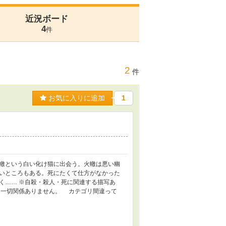
近況ボード
4
件
2
件
お気に入りに追加
1
轍という白い化け猫に出会う。火轍は悪い幽
いところもある。死にたくて仕方がなかった
く…… ※自殺・殺人・死に関連する描写あ
は一切関係ありません。 カテゴリ間違って