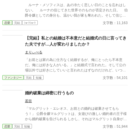
ルーナ・メソフィスは、あの冷たく悲しい日のことを忘れはし
ない。 ルーナの信じてきた世界そのものが否定された日。 伯
爵令嬢としての身分も、温かい我が家も奪われた。そして信じて
いた人たちも、それが幻想だったのだと知った。 そして、告げ
文字数：11,163
恋愛
完結
ｼｮｰﾄｼｮｰﾄ
られた両親の死の真相。 家督を継ぐために父の異母弟である叔
父が、両親の死に関わっていた。そして、メソフィス家の財産を
独占するために、ルーナの存在を不要とした。 絶望しかなか
【完結】私との結婚は不本意だと結婚式の日に言ってき
った。 涙すら出なかった。人間は本当の絶望の前では涙がでな
た夫ですが…人が変わりましたか？
いのだとルーナは初めて知った。 雪が積もる冷たい森の中で、
この命が果ててしまった方がよほど幸福だとすら感じていた。
まりぃべる
そもそも魔の森と呼ばれ恐れられている森だ。誰の助けも期待は
「お前とは家の為に仕方なく結婚するが、俺にとったら不本意
できないし、ここに放置した人間たちは、見たこともない魔獣に
だ。俺には好きな人がいる。」と結婚式で言われた。そして公の
ルーナが食い殺されるのを期待していた。 ルーナは死を待つし
場以外では好きにしていいと言われたはずなのだけれど、いつの
か他になかった。 途切れそうになる意識の中で、ルーナは温か
間にか、大切にされるお話。 ☆現実でも似たような名前、言葉、
文字数：54,101
ファンタジー
完結
短編
い温もりに包まれた夢を見ていた。 そして、ルーナがその温も
単語、意味合いなどがありますが、作者の世界観ですので全く関
りを感じた日。 ルーナ・メソフィス伯爵令嬢は亡くなったと公
係ありません。 ☆緩い世界観です。そのように見ていただけると
式に発表された。
幸いです。 ☆まだなかなか上手く表現が出来ず、成長出来なくて
婚約破棄は綿密に行うもの
稚拙な文章ではあるとは思いますが、広い心で読んでいただける
若目
と幸いです。 ☆ざまぁ（？）は無いです。作者の世界観です。暇
つぶしにでも読んでもらえると嬉しいです。 ☆全23話です。出来
「マルグリット・エレオス、お前との婚約は破棄させてもら
上がってますので、随時更新していきます。 ☆感想ありがとうご
う！」 公爵令嬢マルグリットは、女遊びの激しい婚約者の王子様
ざいます。ゆっくりですが、返信させていただきます。
から婚約破棄を告げられる しかし、それはマルグリット自身が仕
組んだものだった……
文字数：51,944
恋愛
完結
短編