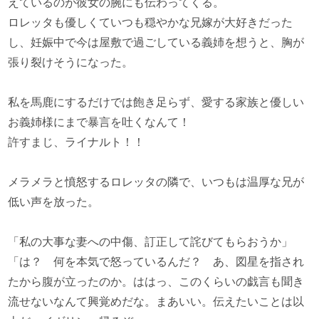
えているのが彼女の腕にも伝わってくる。
ロレッタも優しくていつも穏やかな兄嫁が大好きだった
し、妊娠中で今は屋敷で過ごしている義姉を想うと、胸が
張り裂けそうになった。
私を馬鹿にするだけでは飽き足らず、愛する家族と優しい
お義姉様にまで暴言を吐くなんて！
許すまじ、ライナルト！！
メラメラと憤怒するロレッタの隣で、いつもは温厚な兄が
低い声を放った。
「私の大事な妻への中傷、訂正して詫びてもらおうか」
「は？ 何を本気で怒っているんだ？ あ、図星を指され
たから腹が立ったのか。ははっ、このくらいの戯言も聞き
流せないなんて興覚めだな。まあいい。伝えたいことは以