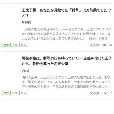
王太子様、あなたが見捨てた「雑草」は万能薬でしたけ
ど？
奥野碧
「お前の聖女の力は偽物だ」 ――建国祭の夜、王太子アレクシス
から突然の婚約破棄と国外追放を告げられた侯爵令嬢リリア。彼
女が五年かけて王宮の庭に育てた希少薬草は、「雑草」と嘲笑さ
れたまま捨て置かれた。 辿り着いた隣国の小さな街ミント
文字数：38,934
恋愛
完結
短編
ン。リリアは小さな薬草茶カフェを開く。咳の止まらぬ少年、眠
れぬ仕立屋、毒を盛られた老公爵――訪れる人々を、彼女の淹れ
る一杯が静かに癒していく。 やがてカフェを訪れた若き辺境
悪役令嬢は、断罪の日を待っていたー 正義を信じた王子
伯ジークハルトは、彼女の真の力を見抜き、そっと想いを寄せ始
から、物語を奪った悪役令嬢
める。一方、聖女を失った王国では王族が次々と原因不明の不調
に陥り始め――。
sisisi
明日の正午、元王太子ルシアンは王都の広場で処刑される。罪状
は、聖女候補アイリスに心を奪われ、十年来の婚約者セレスティ
アへ無実の罪を着せ、卒業記念舞踏会で婚約破棄を言い渡したこ
と。だがルシアンだけは知っている。セレスティアは無実ではな
文字数：15,957
恋愛
完結
短編
く、アイリスを傷つけたのも、彼が見つけた証拠も、舞踏会での
逆転さえも、すべて彼女が仕組んだものだった。正義を信じる王
子の性格を十年かけて読み切った悪役令嬢は、彼に自ら剣を抜か
せ、王太子の座も民衆が信じる物語も奪っていく。処刑前夜、セ