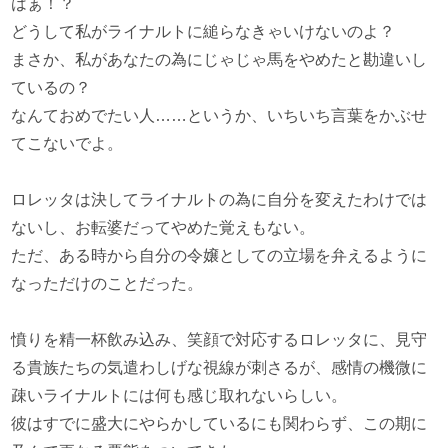
はぁ！？
どうして私がライナルトに縋らなきゃいけないのよ？
まさか、私があなたの為にじゃじゃ馬をやめたと勘違いし
ているの？
なんておめでたい人……というか、いちいち言葉をかぶせ
てこないでよ。
ロレッタは決してライナルトの為に自分を変えたわけでは
ないし、お転婆だってやめた覚えもない。
ただ、ある時から自分の令嬢としての立場を弁えるように
なっただけのことだった。
憤りを精一杯飲み込み、笑顔で対応するロレッタに、見守
る貴族たちの気遣わしげな視線が刺さるが、感情の機微に
疎いライナルトには何も感じ取れないらしい。
彼はすでに盛大にやらかしているにも関わらず、この期に