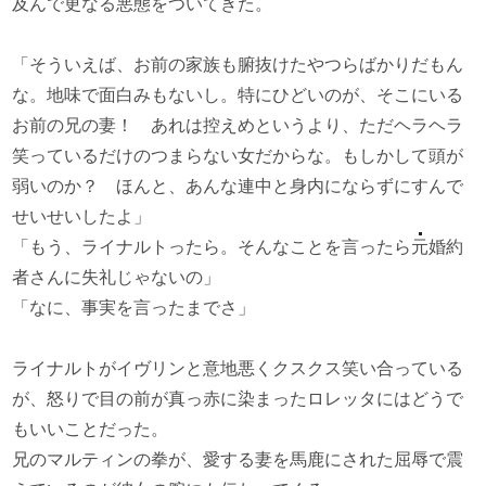
及んで更なる悪態をついてきた。
「そういえば、お前の家族も腑抜けたやつらばかりだもん
な。地味で面白みもないし。特にひどいのが、そこにいる
お前の兄の妻！ あれは控えめというより、ただヘラヘラ
笑っているだけのつまらない女だからな。もしかして頭が
弱いのか？ ほんと、あんな連中と身内にならずにすんで
せいせいしたよ」
「もう、ライナルトったら。そんなことを言ったら
元
婚約
者さんに失礼じゃないの」
「なに、事実を言ったまでさ」
ライナルトがイヴリンと意地悪くクスクス笑い合っている
が、怒りで目の前が真っ赤に染まったロレッタにはどうで
もいいことだった。
兄のマルティンの拳が、愛する妻を馬鹿にされた屈辱で震