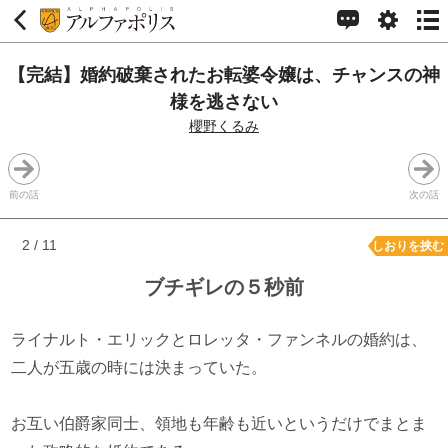
【完結】婚約破棄されたお転婆令嬢は、チャンスの神
様を逃さない
櫻野くるみ
前の話
次の話
2 / 11
しおりを挟む
ブチギレの５秒前
ライナルト・エリックとロレッタ・ファンネルの婚約は、
二人が五歳の時には決まっていた。
お互い伯爵家同士、領地も年齢も近いというだけでまとま