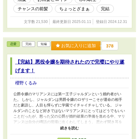
チャンスの前髪
ちょっとざまぁ
完結
文字数 21,530
最終更新日 2025.01.11
登録日 2024.12.31
恋愛
完結
短編
お気に入りに追加
378
【完結】悪役令嬢を期待されたので完璧にやり遂
げます！
櫻野くるみ
公爵令嬢のマリアンヌには第一王子ジャルダンという婚約者がい
た。 しかし、ジャルダンは男爵令嬢のロザリーこそが運命の相手
だと豪語し、人目も憚らずに学園でイチャイチャしている。 ジャ
ルダンのことなど好きではないマリアンヌにとってはどうでもいい
ことだったが、怒った父の公爵が婚約破棄の準備を進める中、マリ
アンヌは自分の噂話の現場に出くわしてしまう。 思わず聞き耳を
立てると、最初はジャルダンとロザリーの非常識な振舞いに腹を立
てているありきたりな内容は、次第にマリアンヌが悪役令嬢となっ
てロザリーにお灸をすえて欲しいという要望に変わっていき――