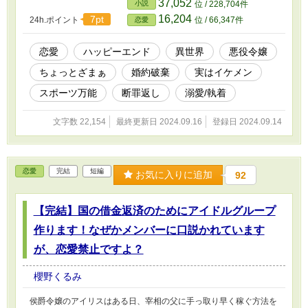
37,052
小説
位 / 228,704件
公爵令嬢として周囲の期待に応えることをモットーとして生きてき
16,204
7pt
24h.ポイント
位 / 66,347件
恋愛
たマリアンヌは、完璧な悪役令嬢となってロザリーに嫌がらせを行
うことを決意する。 人並み外れた脚力と腕力を活かしてヒロイン
に嫌がらせを行い、自分のアリバイをばっちり作って断罪返しをす
恋愛
ハッピーエンド
異世界
悪役令嬢
る悪役令嬢……を期待された公爵令嬢のお話です。 ゆるい短編な
ちょっとざまぁ
婚約破棄
実はイケメン
ので、楽しんでいただけたら嬉しいです。 完結しました。
スポーツ万能
断罪返し
溺愛/執着
文字数 22,154
最終更新日 2024.09.16
登録日 2024.09.14
恋愛
完結
短編
お気に入りに追加
92
【完結】国の借金返済のためにアイドルグループ
作ります！なぜかメンバーに口説かれています
が、恋愛禁止ですよ？
櫻野くるみ
侯爵令嬢のアイリスはある日、宰相の父に手っ取り早く稼ぐ方法を