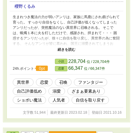
櫻野くるみ
生まれつき魔法の力が弱いアンリは、家族に馬鹿にされ虐げられて
育った。 すっかり自信をなくし、自己評価が低くなってしまった
アンリだったが、突然魔法のない異世界に召喚される。 そこで
は、蝋燭１本に火を灯しただけで、感謝され、拝まれて・・・ 困
惑するアンリだったが、徐々に自信を取り戻し、異世界の為に奮闘
する。 そんなアンリが皆に慕われ、国王に溺愛されてしまうお
話。 アンリの家族のざまぁ要素有り。 予定より恋愛の話になりそ
うなので、カテゴリーをファンタジーから恋愛に変更させていただ
きました。
228,704
小説
位 / 228,704件
66,347
0pt
24h.ポイント
位 / 66,347件
恋愛
異世界
恋愛
召喚
ファンタジー
自己評価低め
溺愛
ざまぁ要素あり
ショボい魔法
人気者
自信を取り戻す
文字数 51,944
最終更新日 2023.02.18
登録日 2021.10.16