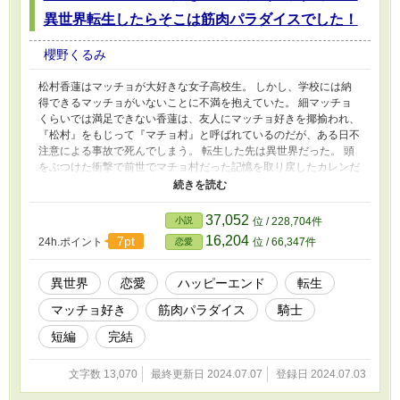
異世界転生したらそこは筋肉パラダイスでした！
櫻野くるみ
松村香蓮はマッチョが大好きな女子高校生。 しかし、学校には納
得できるマッチョがいないことに不満を抱えていた。 細マッチョ
くらいでは満足できない香蓮は、友人にマッチョ好きを揶揄われ、
『松村』をもじって『マチョ村』と呼ばれているのだが、ある日不
注意による事故で死んでしまう。 転生した先は異世界だった。 頭
をぶつけた衝撃で前世でマチョ村だった記憶を取り戻したカレンだ
ったが、騎士団の寮で働いている彼女のまわりはマッチョだらけ
で……？ 新人騎士の幼馴染みも加わって、マッチョ好きには堪ら
ない筋肉パラダイスに悶絶するマチョ村さんのお話です。 小説家
37,052
小説
位 / 228,704件
になろう様にも投稿しています。 『文官貴族令嬢は、マッチョな
16,204
7pt
24h.ポイント
位 / 66,347件
恋愛
騎士に首ったけ。』がエンジェライト文庫様より電子書籍で配信さ
れています。 こちらもマッチョに惹かれる女の子のハッピーエン
ドのお話なので、よろしかったら各配信サイトからお願いいたしま
異世界
恋愛
ハッピーエンド
転生
す。
マッチョ好き
筋肉パラダイス
騎士
短編
完結
文字数 13,070
最終更新日 2024.07.07
登録日 2024.07.03