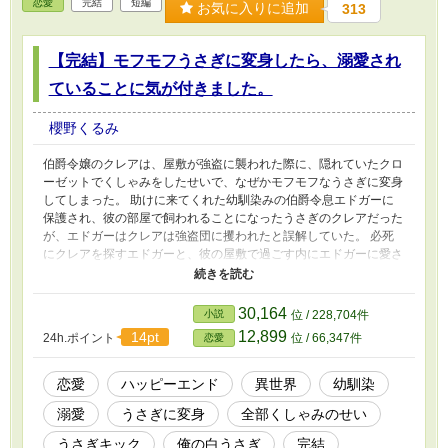
恋愛
完結
短編
お気に入りに追加
313
【完結】モフモフうさぎに変身したら、溺愛され
ていることに気が付きました。
櫻野くるみ
伯爵令嬢のクレアは、屋敷が強盗に襲われた際に、隠れていたクロ
ーゼットでくしゃみをしたせいで、なぜかモフモフなうさぎに変身
してしまった。 助けに来てくれた幼馴染みの伯爵令息エドガーに
保護され、彼の部屋で飼われることになったうさぎのクレアだった
が、エドガーはクレアは強盗団に攫われたと誤解していた。 必死
にクレアを探すエドガーと、彼の屋敷で過ごす内にエドガーに愛さ
れていることに気付いてしまったうさぎのクレア。 そんな1人と1
匹のお話です。 うさぎ年だからという理由だけで書いた、短いハ
ッピーエンドのお話なので、気楽に読んでいただけたら嬉しいで
30,164
小説
位 / 228,704件
す。 完結しました。
12,899
14pt
24h.ポイント
位 / 66,347件
恋愛
恋愛
ハッピーエンド
異世界
幼馴染
溺愛
うさぎに変身
全部くしゃみのせい
うさぎキック
俺の白うさぎ
完結