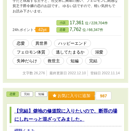
手だと執着する王子と、社交界に興味の無い、フェロモンに鈍感な
貧乏子爵令嬢の恋のお話です。 ゆるい話ですので、軽い気持ちで
お読み下さいませ。
17,361
小説
位 / 228,704件
7,762
42pt
24h.ポイント
位 / 66,347件
恋愛
恋愛
異世界
ハッピーエンド
フェロモン体質
逃してたまるか
溺愛
失神だらけ
救世主
短編
完結
文字数 26,276
最終更新日 2022.12.10
登録日 2022.11.14
恋愛
完結
短編
お気に入りに追加
987
【完結】僻地の修道院に入りたいので、断罪の場
にしれーっと混ざってみました。
櫻野くるみ