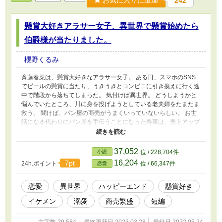
お気に入りに追加
242
懸賞大好きアラサー女子、異世界で懸賞始めたら
伯爵様が当たりました。
櫻野くるみ
斉藤春菜は、懸賞大好きなアラサー女子。 ある日、スマホのSNS
でビールの懸賞に当たり、うきうきとコンビニに引き換えに行く途
中で階段から落ちてしまった。 気付けば異世界。 どうしようかと
悩んでいたところ、川に身を投げようとしている老夫婦をたまたま
救う。 聞けば、パン屋の商売がうまくいっていないらしい。 お世
話になる代わりにパン屋を手伝うことになった春菜は、売上アップ
を目指し、懸賞やキャンペーンを行うことをすすめる。 新しい販
売促進は話題となり、偶然視察に来ていた伯爵の目に留まり、売り
子をしていた春菜は伯爵に見染められてしまい？ 領地の経済回復
37,052
小説
位 / 228,704件
の為に力を借りたいと理由を付けつつ、狙いは春菜自身の伯爵に溺
16,204
7pt
24h.ポイント
位 / 66,347件
恋愛
愛されてしまう。 無意識に今までで一番の大物を当てていた春菜
が、異世界で幸せになるお話。 ご都合主義の、気楽に読める話で
す。
恋愛
異世界
ハッピーエンド
懸賞好き
イケメン
溺愛
商売繁盛
短編