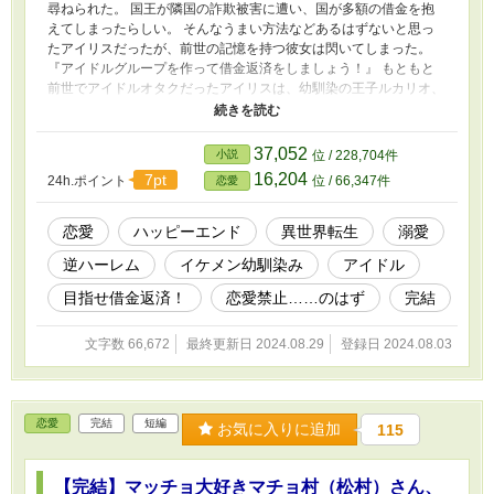
尋ねられた。 国王が隣国の詐欺被害に遭い、国が多額の借金を抱
えてしまったらしい。 そんなうまい方法などあるはずないと思っ
たアイリスだったが、前世の記憶を持つ彼女は閃いてしまった。
『アイドルグループを作って借金返済をしましょう！』 もともと
前世でアイドルオタクだったアイリスは、幼馴染の王子ルカリオ、
騎士団長の息子キース、魔術師団長の息子レンというイケメン三人
組でアイドルグループを結成することを提案する。 渋る彼らを宥
めたアイリスは影のプロデューサーとなり、借金返済の為に奮闘す
37,052
小説
位 / 228,704件
るのだが――。 グループ名やデビュー曲はどうするか、ファンク
16,204
7pt
24h.ポイント
位 / 66,347件
恋愛
ラブの開設などやることは盛りだくさん。 しかも、なぜだかメン
バーの三人がアイリスを口説き始めて？ いやいや、アイドルって
恋愛禁止ですよ？ 思い付きで異世界で初のアイドルを生み出した
恋愛
ハッピーエンド
異世界転生
溺愛
アイリスが、社交界の夫人・令嬢を巻き込み、ジャカジャカ儲ける
逆ハーレム
イケメン幼馴染み
アイドル
中で逆ハーされるお話です。 軽く読めるご都合主義なお話です。
ストレスフリーなので、楽しんでいただけると嬉しいです。 以
目指せ借金返済！
恋愛禁止……のはず
完結
前、『国の借金がすごいので、王子と、騎士団長の息子と、宮廷魔
術師団長の息子でアイドルグループ結成します！え？恋愛禁止です
文字数 66,672
最終更新日 2024.08.29
登録日 2024.08.03
けど！？』というタイトルで数話書いていたのですが、大幅に修正
が必要になった為、今回設定だけ同じ別のお話として書き直しまし
た。 読んで下さっていた方、申し訳ございません。
恋愛
完結
短編
お気に入りに追加
115
【完結】マッチョ大好きマチョ村（松村）さん、