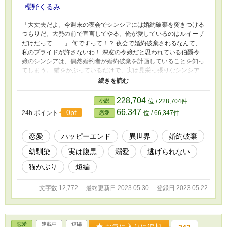
櫻野くるみ
「大丈夫だよ。今週末の夜会でシンシアには婚約破棄を突きつける
つもりだ。大勢の前で宣言してやる。俺が愛しているのはルイーザ
だけだって……」 何ですって！？ 夜会で婚約破棄されるなんて、
私のプライドが許さないわ！ 深窓の令嬢だと思われている伯爵令
嬢のシンシアは、偶然婚約者が婚約破棄を計画していることを知っ
てしまう。 猫をかぶっているだけで、実は見栄っ張りなシンシア
には、人前でみっともなくフラれるなんて許せなかった。 そこ
で、幼馴染みのレナードに婚約破棄を宣言されたタイミングで告白
して欲しいと頼み込む。 「幼馴染みとの真実の愛」だとアピール
228,704
小説
位 / 228,704件
し、印象を上書きさせようという計画だった。 すぐに破局したこ
66,347
0pt
24h.ポイント
位 / 66,347件
恋愛
とにすればいいと考えていたシンシアだったが、年下で弟のように
思っていたレナードは、シンシアより上手で？ その場しのぎの告
白のはずが、いつの間にか腹黒の幼馴染みに囲い込まれて逃げられ
恋愛
ハッピーエンド
異世界
婚約破棄
なくなっていたお話。 短編です。 完結しました。 小説家になろう
幼馴染
実は腹黒
溺愛
逃げられない
様にも投稿しています。
猫かぶり
短編
文字数 12,772
最終更新日 2023.05.30
登録日 2023.05.22
恋愛
連載中
短編