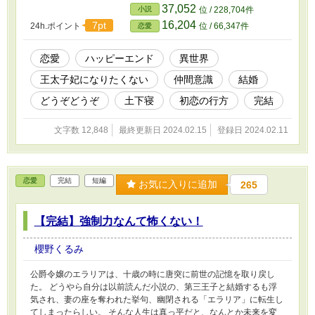
ゃあ私がなります」と言い出して……？ 全6話で終わる短編です。
37,052
小説
位 / 228,704件
最後が長くなりました……。 ストレスフリーに、さらっと読んで
16,204
7pt
24h.ポイント
位 / 66,347件
恋愛
いただければ嬉しいです。 ダ◯ョウ倶楽部さんの伝統芸から思い
付いた話です。
恋愛
ハッピーエンド
異世界
王太子妃になりたくない
仲間意識
結婚
どうぞどうぞ
土下寝
初恋の行方
完結
文字数 12,848
最終更新日 2024.02.15
登録日 2024.02.11
恋愛
完結
短編
お気に入りに追加
265
【完結】強制力なんて怖くない！
櫻野くるみ
公爵令嬢のエラリアは、十歳の時に唐突に前世の記憶を取り戻し
た。 どうやら自分は以前読んだ小説の、第三王子と結婚するも浮
気され、妻の座を奪われた挙句、幽閉される「エラリア」に転生し
てしまったらしい。 そんな人生は真っ平だと、なんとか未来を変