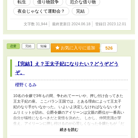
転生
借り物競争
厄介な借り物
物競争』へ変更いたしました。
夜会じゃなくて運動会？
完結
文字数 31,944
最終更新日 2024.06.18
登録日 2023.12.01
恋愛
完結
短編
お気に入りに追加
526
【完結】え？王太子妃になりたい？どうぞどう
ぞ。
櫻野くるみ
10名の令嬢で3年もの間、争われてーーいや、押し付け合ってきた
王太子妃の座。 ここバラン王国では、とある理由によって王太子
妃のなり手がいなかった。 いよいよ決定しなければならないタイ
ムリミットが訪れ、公爵令嬢のアイリーンは父親の爵位が一番高い
自分が犠牲になるべきだと覚悟を決めた。 しかし、仲間意識が芽
生え、アイリーンに押し付けるのが心苦しくなった令嬢たちが「だ
ったら自分が王太子妃に」と主張し始め、今度は取り合う事態に。
そんな中、急に現れたピンク髪の男爵令嬢ユリア。 ユリアが「じ