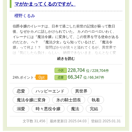
マがかまってくるのですが。
櫻野くるみ
伯爵令嬢のイレーナは、日本で過ごした前世の記憶が蘇って数日
後、なぜかカメに話しかけられていた。 カメのペロペロいわく、
イレーナには『魔法令嬢』に変身して、この世界を守る使命がある
のだとか。 へ？ 『魔法少女』なら知っているけど、『魔法令
嬢』って何よ！？ 疑問ばかりが次々と溢れてくるが、異世界で
は「気にしたら負け」らしい。 納得できないまま、なんとなく変
身させられ、気付けば謎の組織と戦っていたイレーナ。 そんな規
格外のイレーナを初めて目にした『氷の騎士団長』は、なぜか胸が
高鳴るのを感じ……？ なりゆきで『魔法令嬢』になってしまった
228,704
小説
位 / 228,704件
伯爵令嬢が、氷の騎士団長に執着されてしまうお話です。 ゆるい
66,347
0pt
24h.ポイント
位 / 66,347件
恋愛
話ですので、楽しんでいただけたら嬉しいです。 完結しました。
小説家になろう様にも投稿しています。
恋愛
ハッピーエンド
異世界
魔法令嬢に変身
氷の騎士団長
執着
溺愛
時々悪役令嬢
魔法
完結
文字数 31,456
最終更新日 2025.04.03
登録日 2025.01.31