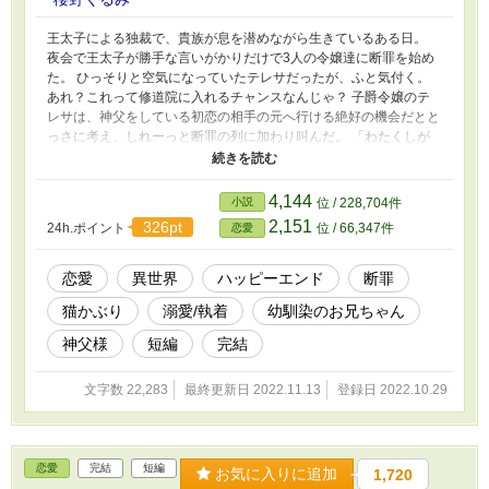
王太子による独裁で、貴族が息を潜めながら生きているある日。
夜会で王太子が勝手な言いがかりだけで3人の令嬢達に断罪を始め
た。 ひっそりと空気になっていたテレサだったが、ふと気付く。
あれ？これって修道院に入れるチャンスなんじゃ？ 子爵令嬢のテ
レサは、神父をしている初恋の相手の元へ行ける絶好の機会だとと
っさに考え、しれーっと断罪の列に加わり叫んだ。 「わたくしが
代表して修道院へ参ります！」 野次馬から急に現れたテレサに、
その場の全員が思った。 この娘、誰！？ 王太子による恐怖政治の
中、地味に生きてきた子爵令嬢のテレサが、初恋の元伯爵令息に会
4,144
小説
位 / 228,704件
いたい一心で断罪劇に飛び込むお話。 主人公は猫を被っているだ
2,151
326pt
24h.ポイント
位 / 66,347件
恋愛
けでお転婆です。 完結しました。 小説家になろう様にも投稿して
います。
恋愛
異世界
ハッピーエンド
断罪
猫かぶり
溺愛/執着
幼馴染のお兄ちゃん
神父様
短編
完結
文字数 22,283
最終更新日 2022.11.13
登録日 2022.10.29
恋愛
完結
短編
お気に入りに追加
1,720