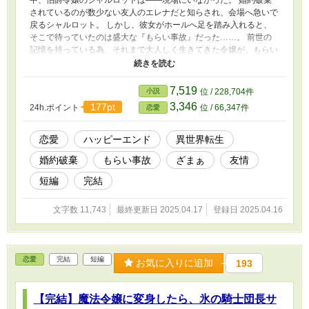
中、伯爵令嬢のシャルロットは——現場にいなかった。 婚約破棄
されているのが数少ない友人のエレナだと知らされ、会場へ急いで
戻るシャルロット。 しかし、彼女がホールへ足を踏み入れると、
そこで待っていたのは盛大な『もらい事故』だった……。 前世の
記憶を持っている為、それまで大人しく生きてきた令嬢が、もらい
事故で婚約破棄されたことですべてが馬鹿馬鹿しくなり、隠居覚悟
でやり返したら幸せを掴んだお話です。 全5話で完結しました。 楽
しんでいただけたら嬉しいです。 小説家になろう様にも投稿して
7,519
小説
位 / 228,704件
います。
3,346
177pt
24h.ポイント
位 / 66,347件
恋愛
恋愛
ハッピーエンド
異世界転生
婚約破棄
もらい事故
ざまぁ
友情
短編
完結
文字数 11,743
最終更新日 2025.04.17
登録日 2025.04.16
恋愛
完結
短編
お気に入りに追加
193
【完結】魔法令嬢に変身したら、氷の騎士団長サ