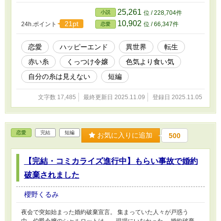
ドを迎えるお話です。 完結しました。 小説家になろう様にも投稿
しています。
25,261
小説
位 / 228,704件
10,902
21pt
24h.ポイント
位 / 66,347件
恋愛
恋愛
ハッピーエンド
異世界
転生
赤い糸
くっつけ令嬢
色気より食い気
自分の糸は見えない
短編
文字数 17,485
最終更新日 2025.11.09
登録日 2025.11.05
恋愛
完結
短編
お気に入りに追加
500
【完結・コミカライズ進行中】もらい事故で婚約
破棄されました
櫻野くるみ
夜会で突如始まった婚約破棄宣言。 集まっていた人々が戸惑う