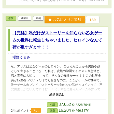
文字数 29,584
最終更新日 2023.03.28
登録日 2022.05.24
恋愛
連載中
短編
お気に入りに追加
189
【完結】私だけがストーリーを知らない乙女ゲー
ムの世界に転生しちゃいました。ヒロインなんて
荷が重すぎます！！
櫻野くるみ
私、アリスは乙女ゲームのヒロイン。 ひょんなことから男爵令嬢
として生きることになった私は、貴族の学園でイケメン令息達と、
恋と青春に大忙し！！ って、そんなの知るかーっ！！ この世界全
員が転生者っていうだけでも驚きなのに、ここがゲームの世界で、
唯一ゲーム未プレイでストーリーを知らない私がヒロインって、不
安要素しかないんですけど！！ え、本当にみんなゲームを知って
る人しかいないの？ こんなの荷が重すぎる！！ なのにみんなやけ
に協力的で、ゲーム通りに話を進めようと誘導してくるし。 なん
でそんなに忠実にモブや悪役令嬢役を全うしようとするの！？ だ
37,052
小説
位 / 228,704件
ったら私と変わってよー！！ 私にイケメン複数との恋なんて絶対
16,204
7pt
24h.ポイント
位 / 66,347件
恋愛
無理だし、そんなに強引にくっ付けさせようとしないでー！！ 主