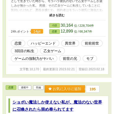
として生きていた時から、モラハラ彼氏のせいで乙女ゲームしか楽
しみが無かった私。 死後、その乙女ゲームに転生していることに
気付いたけれど、悪役令嬢だわ、婚約者はモラハラ彼氏に激似だわ
で散々な挙句、ゲームの強制力に負けて断罪された。 2回目は他の
悪役令嬢に転生してたけれど、最終的には断罪されて修道院へ。
唯一、兄のアルバーノが素敵だったことだけがいい思い出だった。
30,164
小説
位 / 228,704件
そしてやってきた今回3回目。 諦めモードに入っていた赤ん坊の私
12,899
14pt
24h.ポイント
位 / 66,347件
恋愛
は、想像と違う人物に転生していることに気付いた。 さて、3度目
の正直で、私は今度こそ幸せな恋愛が出来るのでしょうか？
恋愛
ハッピーエンド
異世界
前前前世
3回目の転生
乙女ゲーム
ゲームの強制力がヤバい
前世の兄
モブ
文字数 10,170
最終更新日 2023.02.21
登録日 2023.02.18
恋愛
連載中
長編
お気に入りに追加
195
ショボい魔法しか使えない私が、魔法のない世界
に召喚されたら崇め奉られてます