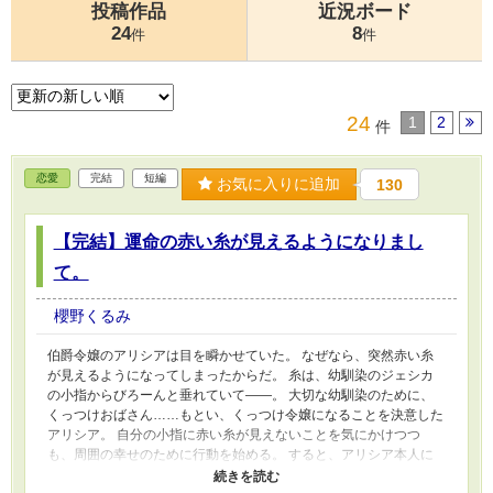
投稿作品
近況ボード
24
8
件
件
24
1
2
件
恋愛
完結
短編
お気に入りに追加
130
【完結】運命の赤い糸が見えるようになりまし
て。
櫻野くるみ
伯爵令嬢のアリシアは目を瞬かせていた。 なぜなら、突然赤い糸
が見えるようになってしまったからだ。 糸は、幼馴染のジェシカ
の小指からびろーんと垂れていて——。 大切な幼馴染のために、
くっつけおばさん……もとい、くっつけ令嬢になることを決意した
アリシア。 自分の小指に赤い糸が見えないことを気にかけつつ
も、周囲の幸せのために行動を始める。 すると、アリシア本人に
も——？ 赤い糸が見えるようになったアリシアが、ハッピーエン