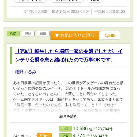
文字数 26,932
最終更新日 2023.02.04
登録日 2023.01.28
恋愛
完結
短編
お気に入りに追加
1,595
【完結】転生したら脳筋一家の令嬢でしたが、イ
ンテリ公爵令息と結ばれたので万事OKです。
櫻野くるみ
ある日前世の記憶が戻ったら、この世界が乙女ゲームの舞台だと思
い至った侯爵令嬢のルイーザ。 兄のテオドールが攻略対象になっ
ていたことを思い出すと共に、大変なことに気付いてしまった。
ゲーム内でテオドールは「脳筋枠」キャラであり、家族もまとめて
「脳筋一家」だったのである。 私も脳筋ってこと！？ それはイ
ヤ！！ 前世でリケジョだったルイーザが、脳筋令嬢からの脱却を
目指し奮闘したら、推しの攻略対象のインテリ公爵令息と恋に落ち
たお話です。 ゆるく軽いラブコメ目指しています。 最終話が長く
なってしまいましたが、完結しました。 小説家になろう様でも投
10,686
小説
位 / 228,704件
稿を始めました。少し修正したところがあります。
4,774
99pt
24h.ポイント
位 / 66,347件
恋愛