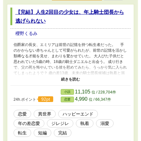
【完結】人生2回目の少女は、年上騎士団長から
逃げられない
櫻野くるみ
伯爵家の長女、エミリアは前世の記憶を持つ転生者だった。 手
のかからない赤ちゃんとして可愛がられたが、前世の記憶を活かし
類稀なる才能を見せ、まわりを驚かせていた。 大人びた子供だと
思われていた5歳の時、18歳の騎士ダニエルと出会う。 成り行き
で、父の死を悔やんでいる彼を慰めてみたら、うっかり気に入られ
てしまったようで？ 歳の差13歳、未来の騎士団長候補は執着と溺
愛が凄かった！ 出世するたびにアプローチを繰り返す一途なダニ
エルと、年齢差を理由に断り続けながらも離れられないエミリア。
騎士団副団長になり、団長までもう少しのところで訪れる愛の試
11,105
小説
位 / 228,704件
練。乗り越えたダニエルは、いよいよエミリアと結ばれる？ 5歳で
4,990
92pt
24h.ポイント
位 / 66,347件
恋愛
出会ってからエミリアが年頃になり、逃げられないまま騎士団長の
お嫁さんになるお話。 ハッピーエンドです。 完結しています。 小
説家になろう様にも投稿していて、そちらでは少し修正していま
恋愛
異世界
ハッピーエンド
す。
年の差恋愛
ジレジレ
執着
溺愛
転生
短編
完結