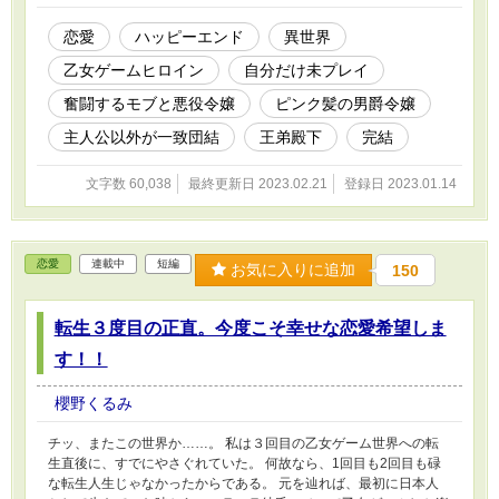
人公のアリスと攻略対象者以外の人間がゲームの内容を知っている
世界で、モブやら悪役令嬢が頑張ってストーリー通りに進めようと
恋愛
ハッピーエンド
異世界
画策するのを、アリスが抵抗しながらも結局は幸せになってしまう
乙女ゲームヒロイン
自分だけ未プレイ
お話です。 完結しました。 小説家になろう様に投稿を始めた関係
で、徐々に修正していきます。
奮闘するモブと悪役令嬢
ピンク髪の男爵令嬢
主人公以外が一致団結
王弟殿下
完結
文字数 60,038
最終更新日 2023.02.21
登録日 2023.01.14
恋愛
連載中
短編
お気に入りに追加
150
転生３度目の正直。今度こそ幸せな恋愛希望しま
す！！
櫻野くるみ
チッ、またこの世界か……。 私は３回目の乙女ゲーム世界への転
生直後に、すでにやさぐれていた。 何故なら、1回目も2回目も碌
な転生人生じゃなかったからである。 元を辿れば、最初に日本人