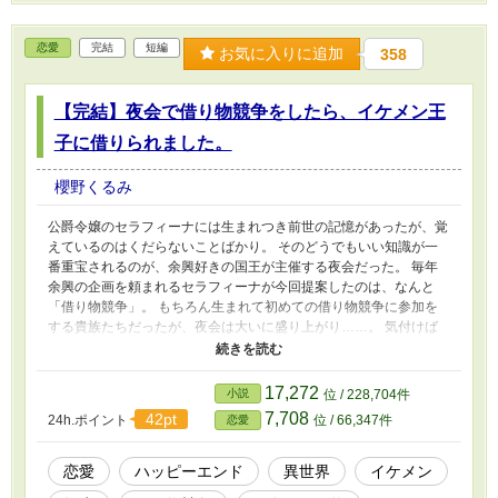
恋愛
完結
短編
お気に入りに追加
358
【完結】夜会で借り物競争をしたら、イケメン王
子に借りられました。
櫻野くるみ
公爵令嬢のセラフィーナには生まれつき前世の記憶があったが、覚
えているのはくだらないことばかり。 そのどうでもいい知識が一
番重宝されるのが、余興好きの国王が主催する夜会だった。 毎年
余興の企画を頼まれるセラフィーナが今回提案したのは、なんと
「借り物競争」。 もちろん生まれて初めての借り物競争に参加を
する貴族たちだったが、夜会は大いに盛り上がり……。 気付けば
セラフィーナはイケメン王太子、アレクシスに借りられて、共にゴ
ールにたどり着いていた。 果たしてアレクシスの引いたカードに
書かれていた内容とは？ 意味もなく異世界転生したセラフィーナ
17,272
小説
位 / 228,704件
が、特に使命や運命に翻弄されることもなく、王太子と結ばれるお
7,708
42pt
24h.ポイント
位 / 66,347件
恋愛
話。 とにかくツッコミどころ満載のゆるい、ハッピーエンドの短
編なので、気軽に読んでいただければ嬉しいです。 完結しまし
た。 小説家になろう様にも投稿しています。 小説家になろう様へ
恋愛
ハッピーエンド
異世界
イケメン
の投稿時から、タイトルを『借り物（人）競争』からただの『借り