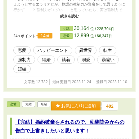
えようとするエラリアだが、物語の強制力が邪魔をして思うように
行かず……？ 強制力がエグい……と思っていたら、実は強制力で
は無かったお話。 短編です。 完結しました。 なんだか最後が長く
なりましたが、楽しんでいただけたら嬉しいです。
30,164
小説
位 / 228,704件
12,899
14pt
24h.ポイント
位 / 66,347件
恋愛
恋愛
ハッピーエンド
異世界
転生
強制力
結婚
執着
溺愛
勘違い
短編
文字数 12,782
最終更新日 2023.11.24
登録日 2023.11.10
恋愛
完結
短編
お気に入りに追加
482
【完結】婚約破棄をされるので、幼馴染みからの
告白で上書きしたいと思います！