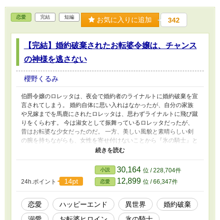
恋愛
完結
短編
お気に入りに追加
342
【完結】婚約破棄されたお転婆令嬢は、チャンス
の神様を逃さない
櫻野くるみ
伯爵令嬢のロレッタは、夜会で婚約者のライナルトに婚約破棄を宣
言されてしまう。 婚約自体に思い入れはなかったが、自分の家族
や兄嫁までを馬鹿にされたロレッタは、思わずライナルトに飛び蹴
りをくらわす。 今は淑女として振舞っているロレッタだったが、
昔はお転婆な少女だったのだ。 一方、美しい風貌と素晴らしい剣
の腕を持ちながらも、女性を寄せ付けないことから『氷の騎士』と
呼ばれるクロヴィスは、今日も夜会の警固の傍ら、とある女性を探
し続けていた。 その強い視線を巡らせ、今夜も思い出の中の元気
な少女との再会を夢見ていると、何やら婚約破棄騒動が始まり――
30,164
小説
位 / 228,704件
派手に婚約破棄された令嬢が、実はとっくに有望騎士の心をガッツ
12,899
14pt
24h.ポイント
位 / 66,347件
恋愛
リと掴んでいて、幸せになるお話です。 完結しました。
恋愛
ハッピーエンド
異世界
婚約破棄
溺愛
お転婆ヒロイン
氷の騎士