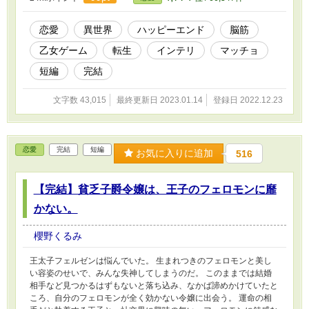
恋愛
異世界
ハッピーエンド
脳筋
乙女ゲーム
転生
インテリ
マッチョ
短編
完結
文字数 43,015
最終更新日 2023.01.14
登録日 2022.12.23
恋愛
完結
短編
お気に入りに追加
516
【完結】貧乏子爵令嬢は、王子のフェロモンに靡
かない。
櫻野くるみ
王太子フェルゼンは悩んでいた。 生まれつきのフェロモンと美し
い容姿のせいで、みんな失神してしまうのだ。 このままでは結婚
相手など見つかるはずもないと落ち込み、なかば諦めかけていたと
ころ、自分のフェロモンが全く効かない令嬢に出会う。 運命の相