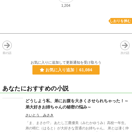
1,204
しおりを挟む
前の話
次の話
お気に入りに追加して更新通知を受け取ろう
お気に入り追加
61,084
あなたにおすすめの小説
どうしよう私、弟にお腹を大きくさせられちゃった！～
弟大好きお姉ちゃんの秘密の悩み～
さいとう みさき
「ま、まさか!?」 あたし三鷹優美（みたかゆうみ）高校一年生。
弟の晴仁（はると）が大好きな普通のお姉ちゃん。 弟とは凄く仲