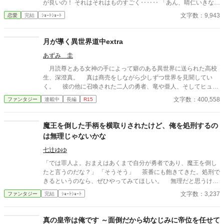
が良いの！ それはそれはものすごく‥‥‥ 「あん、晴仁いきなり
そんなのお口に入らないよぉ～♡」 そんな関係のあたしたち。 で
文字数：9,943
恋愛
完結
ｼｮｰﾄｼｮｰﾄ
もある日トイレであたしはアレが来そうなのになかなか来ないの
も気にもせずスカートのファスナーを上げると‥‥‥ 「うそっ！
お腹が出て来てる!?」 お姉ちゃんの秘密の悩みです。
月が導く異世界道中extra
あずみ 圭
月読尊とある女神の手によって癖のある異世界に送られた高校
生、深澄真。 真は商売をしながら少しずつ世界を見聞してい
く。 彼の他に召喚された二人の勇者、竜や亜人、そしてヒュー
マンと魔族の戦争、次々に真は事件に関わっていく。 これはそ
文字数：400,558
ファンタジー
連載中
長編
R15
んな真と、彼を慕う（基本人外の）者達の異世界道中物語。 こ
ちらは月が導く異世界道中番外編になります。
魔王を倒した手柄を横取りされたけど、俺を処刑するの
は無理じゃないかな
七辻ゆゆ
「では罪人よ。おまえはあくまで自分が勇者であり、魔王を倒し
たと言うのだな？」 「そうそう」 茶番にも飽きてきた。処刑で
きるというのなら、ぜひやってみてほしい。 無理だと思うけ
ど。
文字数：3,237
ファンタジー
完結
ｼｮｰﾄｼｮｰﾄ
真の皇帝は俺です ～面倒だから幼なじみに帝位を任せて