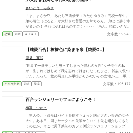
さいとう みさき
「ま、まさか!?」 あたし三鷹優美（みたかゆうみ）高校一年生。
弟の晴仁（はると）が大好きな普通のお姉ちゃん。 弟とは凄く仲
が良いの！ それはそれはものすごく‥‥‥ 「あん、晴仁いきなり
そんなのお口に入らないよぉ～♡」 そんな関係のあたしたち。 で
文字数：9,943
恋愛
完結
ｼｮｰﾄｼｮｰﾄ
もある日トイレであたしはアレが来そうなのになかなか来ないの
も気にもせずスカートのファスナーを上げると‥‥‥ 「うそっ！
お腹が出て来てる!?」 お姉ちゃんの秘密の悩みです。
【純愛百合】檸檬色に染まる泉【純愛GL】
里見 亮和
”世界で一番美しいと思ってしまった憧れの女性” 女子高生の私
が、生まれてはじめて我を忘れて好きになったひと。 雑誌で見つ
けた、たった一枚の写真しか手掛かりがないその女性が…… 手な
んか届くはずがなかった憧れの女性が…… いま……私の目の前に
文字数：195,177
キャラ文芸
完結
長編
いる。 奇跡みたいな出会いは、優しいだけじゃ終わらない。 近づ
くほど切なくて、触れるほど苦しくて、それでも離れられない。
憧れの先にある“本当の答え”に辿り着くまでの、静かな純愛GL。
百合ランジェリーカフェにようこそ！
楠富 つかさ
主人公、下条藍はバイトを探すちょっと胸が大きい普通の女子
大生。ある日、同じサークルの先輩からバイト先を紹介してもら
うのだが、そこは男子禁制のカフェ併設ランジェリーショップ
で！？ ちょっとハレンチなお仕事カフェライフ、始まりま