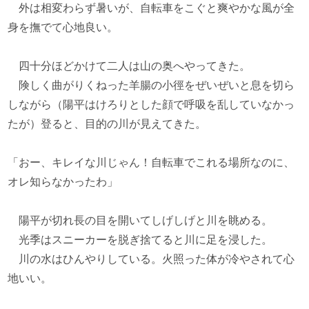
外は相変わらず暑いが、自転車をこぐと爽やかな風が全
身を撫でて心地良い。
四十分ほどかけて二人は山の奥へやってきた。
険しく曲がりくねった羊腸の小徑をぜいぜいと息を切ら
しながら（陽平はけろりとした顔で呼吸を乱していなかっ
たが）登ると、目的の川が見えてきた。
「おー、キレイな川じゃん！自転車でこれる場所なのに、
オレ知らなかったわ」
陽平が切れ長の目を開いてしげしげと川を眺める。
光季はスニーカーを脱ぎ捨てると川に足を浸した。
川の水はひんやりしている。火照った体が冷やされて心
地いい。