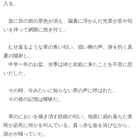
入る。
急に目の前の景色が消え、脳裏に浮かんだ光景が音や匂
いを伴って網膜に焼き付く。
むせ返るような草の青い匂い。煩い蝉の声。身を灼く真
夏の陽射し。
中学一年のお盆、光季は姉と此処に来たことを不意に思
いだした。
その時、今みたいに知らない男の声に呼ばれた。
その後の記憶は曖昧だ。
草のにおいを掻き消す鉄錆の匂い。地面に崩れ落ちた美
咲が必死に何かを叫んでいる。真っ赤な血を浴びながら、
誰かが嗤っていた。