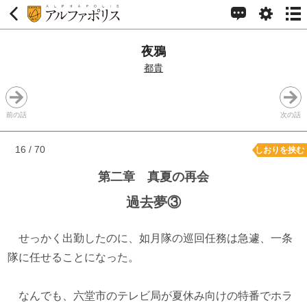
夜鴉
都貴
前の話
次の話
16 / 70
しおりを挟む
第二章 真夏の再会
過去夢③
せっかく出勤したのに、如月隊の巡回任務は急遽、一条
隊に任せることになった。
なんでも、六堂市のテレビ局が夏休み向けの特番でホラ