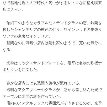
りで基地付近の大正時代の匂いがするレトロな店構え喫茶
店に入った。
飴細工のようなカラフルなステンドグラスの窓、鈴蘭を
模したシャンデリアの橙色の灯り、ワインレッドの皮張り
ソファの豪奢なインテリア。
昼間なのに薄暗い店内は隠れ家のようで、寛いだ気分に
なる。
光季はミックスサンドプレートを、陽平は名物の鉄板ナ
ポリタンを注文した。
静かな店内には哀愁漂う旋律が流れている。
透明なアクアブルーのグラスが、窓から差し込んだ光で
テーブルに水面の影を作っていた。
店内のノスタルジックな雰囲気がそうさせるのか、光季