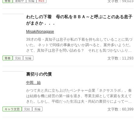
文字数：59,023
青春
連載中
長編
R15
す！！ ※この物語はフィクションであり実在の人物・団体・法律
とは一切関係ありません。 表紙画像はAIイラストです。下着が生
成できないのでビキニで代用しています。
わたしの下着 母の私をＢＢＡ～と呼ぶことのある息子
がまさか．．．
MisakiNonagase
39才の母・真知子は息子が私の下着を持ち出していることに気づ
いた。 ネットで同様の事象がないか調べると、案外多いようだ。
さて、真知子は息子を問い詰める？ それとも気づかないふりを
続けてあげるか？ そのほかに外伝も綴りました。
文字数：11,293
青春
完結
短編
裏切りの代償
中岡 始
かつて夫と共に立ち上げたベンチャー企業「ネクサスラボ」。奏
は結婚を機に経営の第一線を退き、専業主婦として家庭を支えて
きた。しかし、平穏だった生活は夫・尚紀の裏切りによって一変
する。彼の部下であり不倫相手の優美が、会社を混乱に陥れつつ
文字数：60,399
キャラ文芸
完結
長編
あったのだ。 尚紀の冷たい態度と優美の挑発に苦しむ中、奏は再
び経営者としての力を取り戻す決意をする。裏切りの証拠を集
め、かつての仲間や信頼できる協力者たちと連携しながら、会社
を立て直すための計画を進める奏。だが、それは尚紀と優美の野
望を徹底的に打ち砕く覚悟でもあった。 取締役会での対決、揺れ