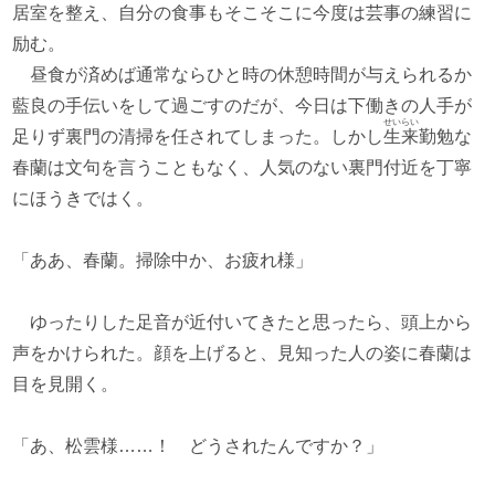
居室を整え、自分の食事もそこそこに今度は芸事の練習に
励む。
昼食が済めば通常ならひと時の休憩時間が与えられるか
藍良の手伝いをして過ごすのだが、今日は下働きの人手が
せいらい
足りず裏門の清掃を任されてしまった。しかし
生来
勤勉な
春蘭は文句を言うこともなく、人気のない裏門付近を丁寧
にほうきではく。
「ああ、春蘭。掃除中か、お疲れ様」
ゆったりした足音が近付いてきたと思ったら、頭上から
声をかけられた。顔を上げると、見知った人の姿に春蘭は
目を見開く。
「あ、松雲様……！ どうされたんですか？」