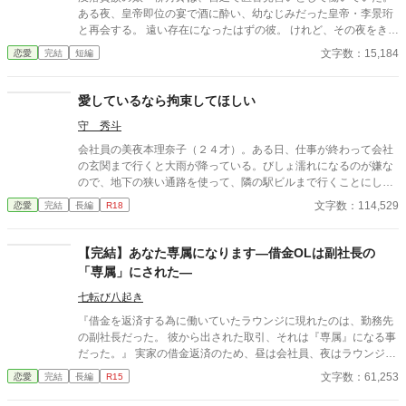
ある夜、皇帝即位の宴で酒に酔い、幼なじみだった皇帝・李景珩
と再会する。 遠い存在になったはずの彼。 けれど、その夜をきっ
かけに月鈴の運命は大きく動き出す。 冷酷と恐れられる皇帝が、
文字数：15,184
恋愛
完結
短編
なぜか彼女だけには甘すぎて――。
愛しているなら拘束してほしい
守 秀斗
会社員の美夜本理奈子（２４才）。ある日、仕事が終わって会社
の玄関まで行くと大雨が降っている。びしょ濡れになるのが嫌な
ので、地下の狭い通路を使って、隣の駅ビルまで行くことにし
た。すると、途中の部屋でいかがわしい行為をしている二人の男
文字数：114,529
恋愛
完結
長編
R18
女を見てしまうのだが……。
【完結】あなた専属になります―借金OLは副社長の
「専属」にされた―
七転び八起き
『借金を返済する為に働いていたラウンジに現れたのは、勤務先
の副社長だった。 彼から出された取引、それは『専属』になる事
だった。』 実家の借金返済のため、昼は会社員、夜はラウンジ嬢
として働く優美。 ある夜、一人でグラスを傾ける謎めいた男性客
文字数：61,253
恋愛
完結
長編
R15
に指名される。 口数は少ないけれど、なぜか心に残る人だった。
「また来る」 そう言い残して去った彼。 しかし翌日、会社に現れ