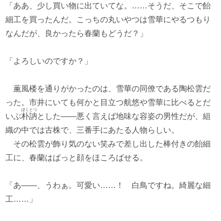
「ああ、少し買い物に出ていてな。……そうだ、そこで飴
細工を買ったんだ。こっちの丸いやつは雪華にやるつもり
なんだが、良かったら春蘭もどうだ？」
「よろしいのですか？」
薫風楼を通りがかったのは、雪華の同僚である陶松雲だ
った。市井にいても何かと目立つ航悠や雪華に比べるとだ
ぼくとつ
いぶ
朴訥
とした――悪く言えば地味な容姿の男性だが、組
織の中では古株で、三番手にあたる人物らしい。
その松雲が飾り気のない笑みで差し出した棒付きの飴細
工に、春蘭はぱっと顔をほころばせる。
「あ――、うわぁ。可愛い……！ 白鳥ですね。綺麗な細
工……」