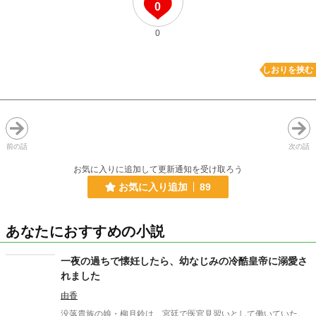
0
0
しおりを挟む
前の話
次の話
お気に入りに追加して更新通知を受け取ろう
お気に入り追加
89
あなたにおすすめの小説
一夜の過ちで懐妊したら、幼なじみの冷酷皇帝に溺愛さ
れました
由香
没落貴族の娘・柳月鈴は、宮廷で医官見習いとして働いていた。