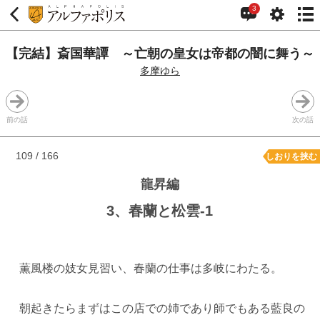
3
【完結】斎国華譚 ～亡朝の皇女は帝都の闇に舞う～
多摩ゆら
前の話
次の話
109 / 166
しおりを挟む
龍昇編
3、春蘭と松雲-1
薫風楼の妓女見習い、春蘭の仕事は多岐にわたる。
朝起きたらまずはこの店での姉であり師でもある藍良の