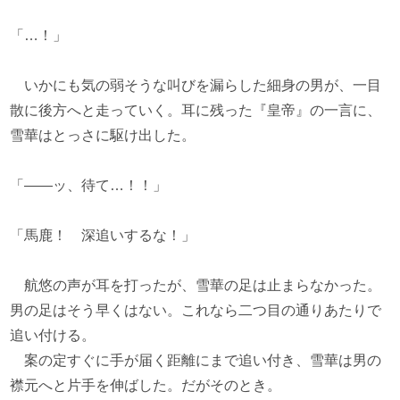
「…！」
いかにも気の弱そうな叫びを漏らした細身の男が、一目
散に後方へと走っていく。耳に残った『皇帝』の一言に、
雪華はとっさに駆け出した。
「――ッ、待て…！！」
「馬鹿！ 深追いするな！」
航悠の声が耳を打ったが、雪華の足は止まらなかった。
男の足はそう早くはない。これなら二つ目の通りあたりで
追い付ける。
案の定すぐに手が届く距離にまで追い付き、雪華は男の
襟元へと片手を伸ばした。だがそのとき。