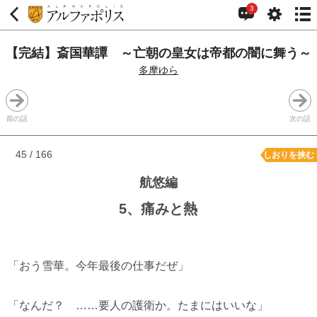
3
【完結】斎国華譚 ～亡朝の皇女は帝都の闇に舞う～
多摩ゆら
前の話
次の話
45 / 166
しおりを挟む
航悠編
5、痛みと熱
「おう雪華。今年最後の仕事だぜ」
「なんだ？ ……要人の護衛か。たまにはいいな」