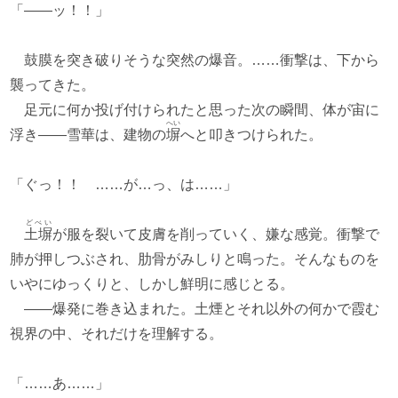
「――ッ！！」
鼓膜を突き破りそうな突然の爆音。……衝撃は、下から
襲ってきた。
足元に何か投げ付けられたと思った次の瞬間、体が宙に
へい
浮き――雪華は、建物の
塀
へと叩きつけられた。
「ぐっ！！ ……が…っ、は……」
どべい
土塀
が服を裂いて皮膚を削っていく、嫌な感覚。衝撃で
肺が押しつぶされ、肋骨がみしりと鳴った。そんなものを
いやにゆっくりと、しかし鮮明に感じとる。
――爆発に巻き込まれた。土煙とそれ以外の何かで霞む
視界の中、それだけを理解する。
「……あ……」