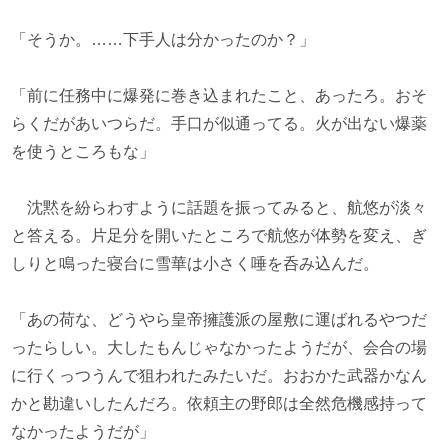
「そうか。……下手人は分かったのか？」
「前に任務中に爆発に巻き込まれたこと、あったろ。おそ
らくだがあいつらだ。手口が似通ってる。火が出ない爆薬
を使うところもな」
沈黙を紛らわすように話題を振ってみると、航悠が淡々
と答える。片足分を開いたところで航悠が体勢を変え、ぎ
しりと鳴った寝台に雪華は小さく唾を呑み込んだ。
「あの荷な、どうやら皇帝擁護派の屋敷に運ばれるやつだ
ったらしい。大したもんじゃなかったようだが、会合の場
に行くっつうんで狙われたみたいだ。おおかた武器かなん
かと勘違いしたんだろ。依頼主の野郎は全然危機感持って
なかったようだが」