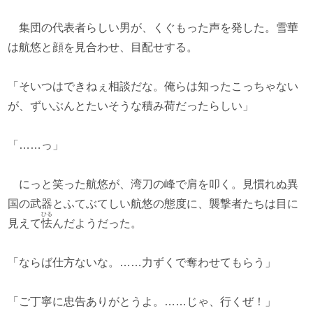
集団の代表者らしい男が、くぐもった声を発した。雪華
は航悠と顔を見合わせ、目配せする。
「そいつはできねぇ相談だな。俺らは知ったこっちゃない
が、ずいぶんとたいそうな積み荷だったらしい」
「……っ」
にっと笑った航悠が、湾刀の峰で肩を叩く。見慣れぬ異
国の武器とふてぶてしい航悠の態度に、襲撃者たちは目に
ひる
見えて
怯
んだようだった。
「ならば仕方ないな。……力ずくで奪わせてもらう」
「ご丁寧に忠告ありがとうよ。……じゃ、行くぜ！」