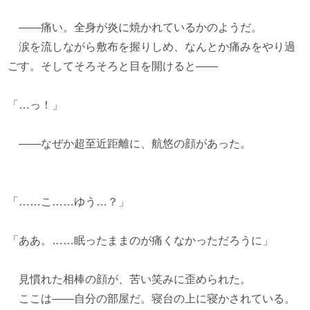
――痛い。全身が炎に焼かれているかのようだ。
涙を流しながら敷布を握りしめ、なんとか痛みをやり過
ごす。そしてそろそろと目を開けると――
「…っ！」
――なぜか超至近距離に、航悠の顔があった。
「……こ……ゆう…？」
「ああ。……眠ったままのが痛くなかっただろうに」
見慣れた相棒の顔が、苦い笑みに歪められた。
ここは――自分の部屋だ。寝台の上に寝かされている。