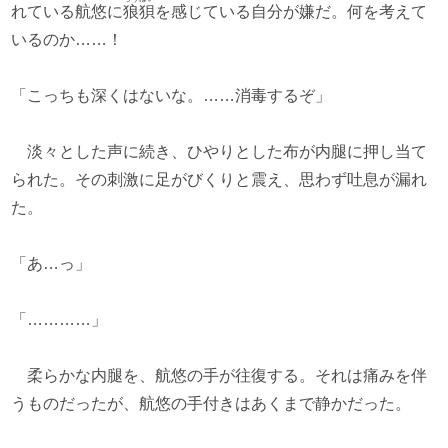
れている航悠に
狼狽
を感じている自分が嫌だ。何を考えて
いるのか……！
「こっちも深くはないな。……消毒するぞ」
淡々とした声に続き、ひやりとした布が内腿に押し当て
られた。その刺激に足がびくりと震え、思わず吐息が漏れ
た。
「あ…っ」
「…………」
柔らかな内腿を、航悠の手が往復する。それは痛みを伴
うものだったが、航悠の手付きはあくまで静かだった。