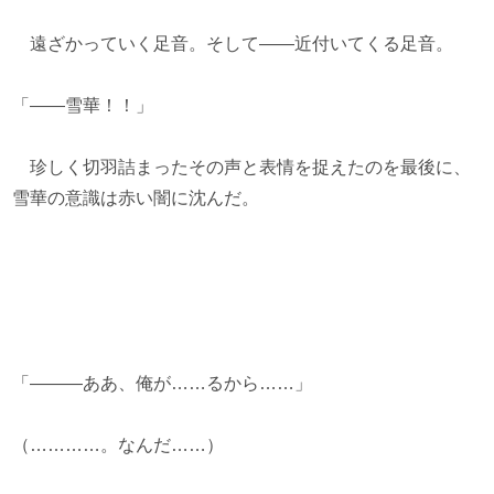
遠ざかっていく足音。そして――近付いてくる足音。
「――雪華！！」
珍しく切羽詰まったその声と表情を捉えたのを最後に、
雪華の意識は赤い闇に沈んだ。
「―――ああ、俺が……るから……」
（…………。なんだ……）