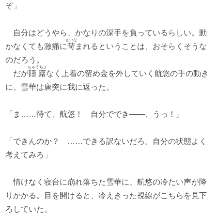
ぞ」
自分はどうやら、かなりの深手を負っているらしい。動
さいな
かなくても激痛に
苛
まれるということは、おそらくそうな
のだろう。
ちゅうちょ
だが
躊躇
なく上着の留め金を外していく航悠の手の動き
に、雪華は唐突に我に返った。
「ま……待て、航悠！ 自分ででき――、うっ！」
「できんのか？ ……できる訳ないだろ。自分の状態よく
考えてみろ」
情けなく寝台に崩れ落ちた雪華に、航悠の冷たい声が降
りかかる。目を開けると、冷えきった視線がこちらを見下
ろしていた。