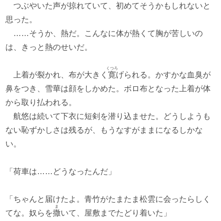
つぶやいた声が掠れていて、初めてそうかもしれないと
思った。
……そうか、熱だ。こんなに体が熱くて胸が苦しいの
は、きっと熱のせいだ。
くつろ
上着が裂かれ、布が大きく
寛
げられる。かすかな血臭が
鼻をつき、雪華は顔をしかめた。ボロ布となった上着が体
から取り払われる。
航悠は続いて下衣に短剣を潜り込ませた。どうしようも
ない恥ずかしさは残るが、もうなすがままになるしかな
い。
「荷車は……どうなったんだ」
「ちゃんと届けたよ。青竹がたまたま松雲に会ったらしく
ま
てな。奴らを
撒
いて、屋敷までたどり着いた」