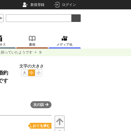
新規登録
ログイン
ネス
書籍
メディア化
し回っていたようです
>
９
文字の大きさ
婚約
大
中
小
です
次の話
しおりを挟む