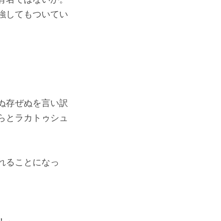
強してもついてい
ぬ存ぜぬを言い訳
らとラカトゥシュ
れることになっ