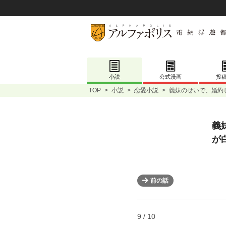
小説
公式漫画
投
TOP
>
小説
>
恋愛小説
>
義妹のせいで、婚約
義
が
前の話
9 / 10