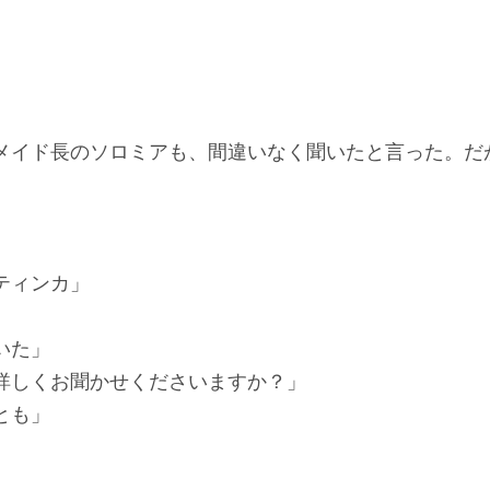
」
メイド長のソロミアも、間違いなく聞いたと言った。だ
。
ティンカ」
いた」
詳しくお聞かせくださいますか？」
とも」