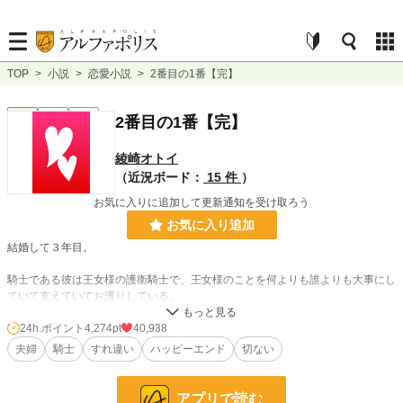
TOP
>
小説
>
恋愛小説
>
2番目の1番【完】
恋愛
完結
短編
2番目の1番【完】
綾崎オトイ
（近況ボード：
15 件
）
お気に入りに追加して更新通知を受け取ろう
お気に入り追加
結婚して３年目。
騎士である彼は王女様の護衛騎士で、王女様のことを何よりも誰よりも大事にし
ていて支えていてお護りしている。
それこそが彼の誇りで彼の幸せで、だから、私は彼の１番にはなれない。
王女様には私は勝てない。
24h.ポイント
4,274pt
40,938
夫婦
騎士
すれ違い
ハッピーエンド
切ない
結婚3年目の夫に祝われない誕生日に起こった事件で限界がきてしまった彼女
と、彼女の存在と献身が当たり前になってしまっていたバカ真面目で忠誠心の厚
い騎士の不器用な想いの話。
アプリで読む