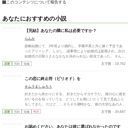
このコンテンツについて報告する
あなたにおすすめの小説
【完結】あなたの隣に私は必要ですか？
らんか
政略結婚にて、3年前より婚約し、学園卒業と共に嫁ぐ予定であ
ったアリーシア。 しかし、諸事情により結婚式は延期され、次の
結婚式の日取りさえなかなか決められない状況であった。 そんな
アリーシアの婚約者ルートヴィッヒは、護衛対象である第三王女
文字数：19,762
恋愛
完結
短編
ミーアの傍を片時も離れようとしない。 月1回の婚約者同士のお
茶会もすぐに切り上げてしまい、夜会へのエスコートすらしても
らった事がない。 そんな状況で、アリーシアは思う。 私はあなた
この恋に終止符（ピリオド）を
の隣に必要でしょうか？ あなたが求めているのは別の人ではない
キムラましゅろう
のでしょうかと。 ＊ 短編です。 ご感想欄は都合により、閉じさ
せて頂きます。
好きだから終わりにする。 好きだからサヨナラだ。 彼の心に彼女
がいるのを知っていても、どうしても側にいたくて見て見ぬふり
をしてきた。 だけど……そろそろ潮時かな。 彼の大切なあの人が
フリーになったのを知り、 わたしはこの恋に終止符（ピリオド）
文字数：34,687
恋愛
完結
短編
R15
をうつ事を決めた。 重度の誤字脱字病患者の書くお話です。 誤字
脱字にぶつかる度にご自身で「こうかな？」と脳内変換して頂く
恐れがあります。予めご了承くださいませ。 完全ご都合主義、ノ
お認めください、あなたは彼に選ばれなかったのです