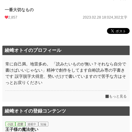
一番大切なもの
2,857
2023.02.28 18:02
4,302文字
綾崎オトイのプロフィール
常に自己満。地雷多め。 「読みたいものが無い？それなら自分で
書けばいいじゃない」精神で創作をしてます自称読み専の字書き
です 誤字脱字大得意、勢いだけで書いていますので苦手な方はそ
っとお戻りください
もっと見る
綾崎オトイの登録コンテンツ
小説
恋愛
連載中
短編
王子様の魔法使い