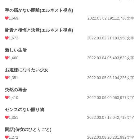
週間ポイント
4,840 pt (2,116 位)
手の届かない距離(エルネスト視点)
月間ポイント
22,110 pt (2,143 位)
1,669
2022.03.02 19:11
2,736文字
年間ポイント
398,495 pt (1,368 位)
叱責と後悔と決意(エルネスト視点)
累計ポイント
7,376,687 pt (435 位)
1,673
2022.03.02 21:18
3,958文字
新しい生活
1,460
2022.03.04 05:40
3,823文字
お姫様になりたい少女
1,351
2022.03.05 08:10
4,226文字
突然の再会
1,410
2022.03.06 09:06
3,977文字
センスのない贈り物
1,351
2022.03.07 12:04
2,712文字
閑話(侍女のひとりごと)
1,272
2022.03.08 20:23
1,992文字