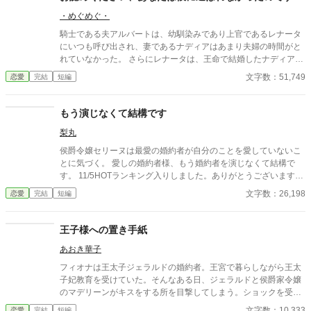
ーリアリティノークオリティのお話です。 菩薩の如く広いお心で
・めぐめぐ・
お読みくださいませ。 そして作者はモトサヤハピエン主義です。
そこのところもご理解頂き、合わないなと思われましたら回れ右
騎士である夫アルバートは、幼馴染みであり上官であるレナータ
をお勧めいたします。 小説家になろうさんでも投稿します。
にいつも呼び出され、妻であるナディアはあまり夫婦の時間がと
れていなかった。 さらにレナータは、王命で結婚したナディアと
アルバートを可哀想だと言い、自分と夫がどれだけ一緒にいた
文字数：51,749
恋愛
完結
短編
か、ナディアの知らない小さい頃の彼を知っているかなどを自慢
げに話してくる。 しかしナディアは全く気にしていなかった。 何
故なら、どれだけアルバートがレナータに呼び出されても、必ず
もう演じなくて結構です
彼はナディアの元に戻ってくるのだから―― 偽物サバサバ女が、
梨丸
ちょっと天然な本物のサバサバ女にやられる話。 ※頭からっぽで
※思いつきで書き始めたので、つたない設定等はご容赦くださ
侯爵令嬢セリーヌは最愛の婚約者が自分のことを愛していないこ
い。 ※夫婦仲は良いです ※私がイメージするサバ女子です（笑）
とに気づく。 愛しの婚約者様、もう婚約者を演じなくて結構で
※第18回恋愛小説大賞で奨励賞頂きました！ 応援いただいた皆
す。 11/5HOTランキング入りしました。ありがとうございます。
さま、お読みいただいた皆さま、ありがとうございました♪
感想などいただけると、嬉しいです。 11/14 完結いたしまし
文字数：26,198
恋愛
完結
短編
た。 11/16 完結小説ランキング総合8位、恋愛部門4位ありがとう
ございます。
王子様への置き手紙
あおき華子
フィオナは王太子ジェラルドの婚約者。王宮で暮らしながら王太
子妃教育を受けていた。そんなある日、ジェラルドと侯爵家令嬢
のマデリーンがキスをする所を目撃してしまう。ショックを受け
たフィオナは自ら修道院に行くことを決意し、護衛騎士のエルマ
文字数：10,333
恋愛
完結
短編