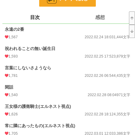
※ざまぁ要素は皆無です。旦那様最低、と思われる方いるかもですがそのまま結
ばれますので苦手な方はお戻りいただけると嬉しいです
目次
感想
自己満全開の作品で個人の趣味を詰め込んで殴り書きしているため、地雷多めで
永遠の2番
す。苦手な方はそっとお戻りください。
批判・中傷等、作者の執筆意欲削られそうなものは遠慮なく削除させていただき
1,567
2022.02.24 18:03
1,444文字
ます…
祝われることの無い誕生日
小説
294 位 / 228,953 件
1,593
2022.02.25 17:52
3,879文字
恋愛
178 位 / 66,403 件
言葉にしないさようなら
お気に入り
8,678
1,781
2022.02.26 06:54
4,435文字
24h.ポイント
4,274 pt
閑話
1,540
2022.02.28 08:04
971文字
文字数
86,740
更新日時
2023.02.28 18:02
王女様の護衛騎士(エルネスト視点)
1,626
2022.02.28 18:12
4,355文字
初回公開日時
2022.02.24 18:03
常に隣にあったもの(エルネスト視点)
初回完結日時
2023.02.28 18:03
1,705
2022.03.01 12:03
3,386文字