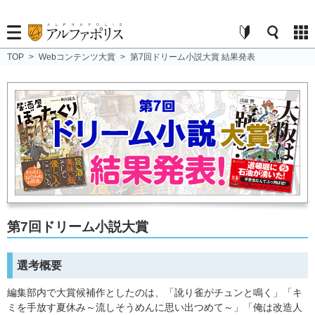
TOP
>
Webコンテンツ大賞
>
第7回ドリーム小説大賞 結果発表
第7回ドリーム小説大賞
選考概要
編集部内で大賞候補作としたのは、「訛り雀がチュンと鳴く」「キ
ミを手放す夏休み～流しそうめんに思い出つめて～」「俺は改造人