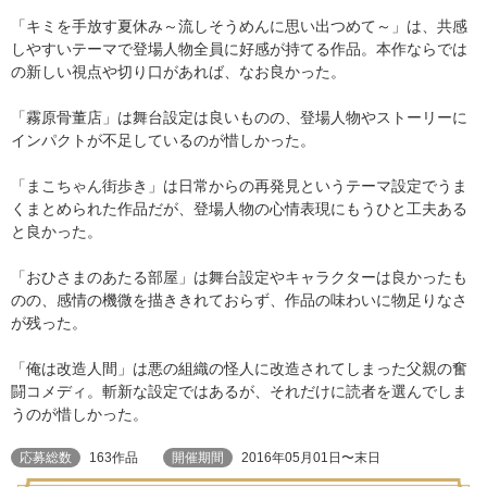
「キミを手放す夏休み～流しそうめんに思い出つめて～」は、共感
しやすいテーマで登場人物全員に好感が持てる作品。本作ならでは
の新しい視点や切り口があれば、なお良かった。
「霧原骨董店」は舞台設定は良いものの、登場人物やストーリーに
インパクトが不足しているのが惜しかった。
「まこちゃん街歩き」は日常からの再発見というテーマ設定でうま
くまとめられた作品だが、登場人物の心情表現にもうひと工夫ある
と良かった。
「おひさまのあたる部屋」は舞台設定やキャラクターは良かったも
のの、感情の機微を描ききれておらず、作品の味わいに物足りなさ
が残った。
「俺は改造人間」は悪の組織の怪人に改造されてしまった父親の奮
闘コメディ。斬新な設定ではあるが、それだけに読者を選んでしま
うのが惜しかった。
応募総数
163作品
開催期間
2016年05月01日〜末日