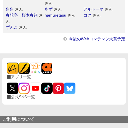
さん
焦焦
さん
あず
さん
アルトーマ
さん
春想亭 桜木春緒
さ
hamuretasu
さん
コク
さん
ん
ずんこ
さん
今後のWebコンテンツ大賞予定
アプリ一覧
公式SNS一覧
ご利用について