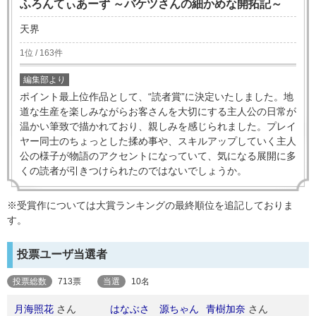
ふろんてぃあーず ～バケツさんの細かめな開拓記～
天界
1位 / 163件
編集部より
ポイント最上位作品として、“読者賞”に決定いたしました。地
道な生産を楽しみながらお客さんを大切にする主人公の日常が
温かい筆致で描かれており、親しみを感じられました。プレイ
ヤー同士のちょっとした揉め事や、スキルアップしていく主人
公の様子が物語のアクセントになっていて、気になる展開に多
くの読者が引きつけられたのではないでしょうか。
※受賞作については大賞ランキングの最終順位を追記しておりま
す。
投票ユーザ当選者
投票総数
713票
当選
10名
月海照花
さん
はなぶさ 源ちゃん
青樹加奈
さん