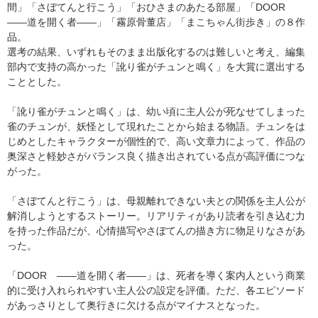
間」「さぼてんと行こう」「おひさまのあたる部屋」「DOOR
――道を開く者――」「霧原骨董店」「まこちゃん街歩き」の８作
品。
選考の結果、いずれもそのまま出版化するのは難しいと考え、編集
部内で支持の高かった「訛り雀がチュンと鳴く」を大賞に選出する
こととした。
「訛り雀がチュンと鳴く」は、幼い頃に主人公が死なせてしまった
雀のチュンが、妖怪として現れたことから始まる物語。チュンをは
じめとしたキャラクターが個性的で、高い文章力によって、作品の
奥深さと軽妙さがバランス良く描き出されている点が高評価につな
がった。
「さぼてんと行こう」は、母親離れできない夫との関係を主人公が
解消しようとするストーリー。リアリティがあり読者を引き込む力
を持った作品だが、心情描写やさぼてんの描き方に物足りなさがあ
った。
「DOOR ――道を開く者――」は、死者を導く案内人という商業
的に受け入れられやすい主人公の設定を評価。ただ、各エピソード
があっさりとして奥行きに欠ける点がマイナスとなった。