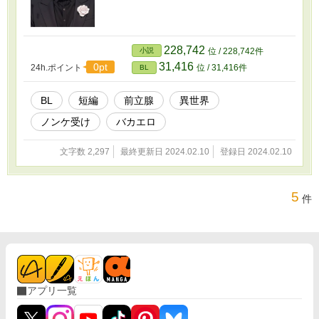
228,742
小説
位 / 228,742件
31,416
0pt
24h.ポイント
位 / 31,416件
BL
BL
短編
前立腺
異世界
ノンケ受け
バカエロ
文字数 2,297
最終更新日 2024.02.10
登録日 2024.02.10
5
件
アプリ一覧