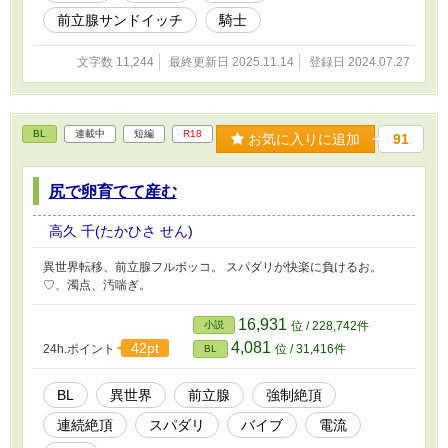
前立腺サンドイッチ
騎士
文字数 11,244
最終更新日 2025.11.14
登録日 2024.07.27
BL
連載中
短編
R18
お気に入りに追加
91
尻で卵育てて産む
高久 千(たかひさ せん)
異世界転移、前立腺フルボッコ。 スパダリが快楽に負けるお。
♡、濁点、汚喘ぎ。
16,931
小説
位 / 228,742件
4,081
42pt
24h.ポイント
位 / 31,416件
BL
BL
異世界
前立腺
強制絶頂
連続絶頂
スパダリ
バイブ
電流