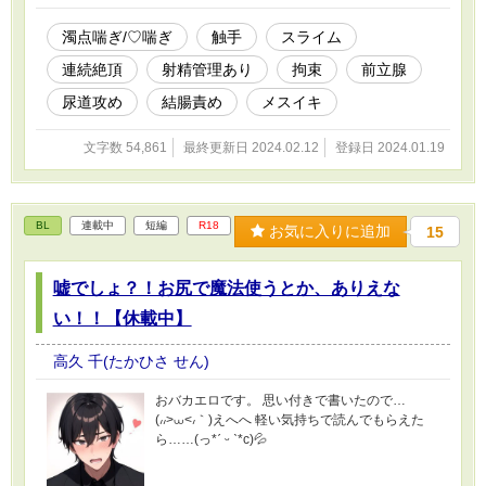
濁点喘ぎ/♡喘ぎ
触手
スライム
連続絶頂
射精管理あり
拘束
前立腺
尿道攻め
結腸責め
メスイキ
文字数 54,861
最終更新日 2024.02.12
登録日 2024.01.19
BL
連載中
短編
R18
お気に入りに追加
15
嘘でしょ？！お尻で魔法使うとか、ありえな
い！！【休載中】
高久 千(たかひさ せん)
おバカエロです。 思い付きで書いたので…
(៸៸>⩊<៸｀)えへへ 軽い気持ちで読んでもらえた
ら…​…​(っ*ˊ ᵕ ˋ*c)💦