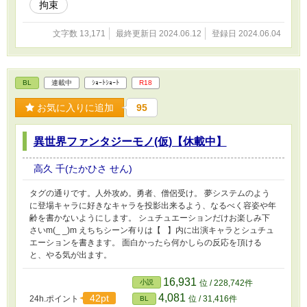
拘束
文字数 13,171
最終更新日 2024.06.12
登録日 2024.06.04
BL
連載中
ｼｮｰﾄｼｮｰﾄ
R18
お気に入りに追加
95
異世界ファンタジーモノ(仮)【休載中】
高久 千(たかひさ せん)
タグの通りです。人外攻め。勇者、僧侶受け。 夢システムのよう
に登場キャラに好きなキャラを投影出来るよう、なるべく容姿や年
齢を書かないようにします。 シュチュエーションだけお楽しみ下
さいm(_ _)m えちちシーン有りは【⠀】内に出演キャラとシュチュ
エーションを書きます。 面白かったら何かしらの反応を頂ける
と、やる気が出ます。
16,931
小説
位 / 228,742件
4,081
42pt
24h.ポイント
位 / 31,416件
BL