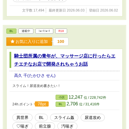
文字数 17,494
最終更新日 2026.06.03
登録日 2026.06.02
BL
連載中
ｼｮｰﾄｼｮｰﾄ
R18
お気に入りに追加
100
騎士団所属の青年が、マッサージ店に行ったらエ
チエチなお店で開発されちゃうお話
高久 千(たかひさ せん)
スライム！尿道攻め書きたい！
12,247
小説
位 / 228,742件
2,706
78pt
24h.ポイント
位 / 31,416件
BL
異世界
BL
スライム姦
尿道攻め
♡喘ぎ
前立腺
汚喘ぎ