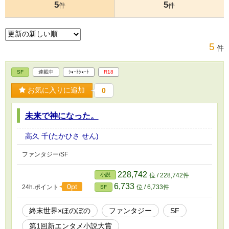
5
5
件
件
5
件
SF
連載中
ｼｮｰﾄｼｮｰﾄ
R18
お気に入りに追加
0
未来で神になった。
高久 千(たかひさ せん)
ファンタジー/SF
228,742
小説
位 / 228,742件
6,733
0pt
24h.ポイント
位 / 6,733件
SF
終末世界×ほのぼの
ファンタジー
SF
第1回新エンタメ小説大賞