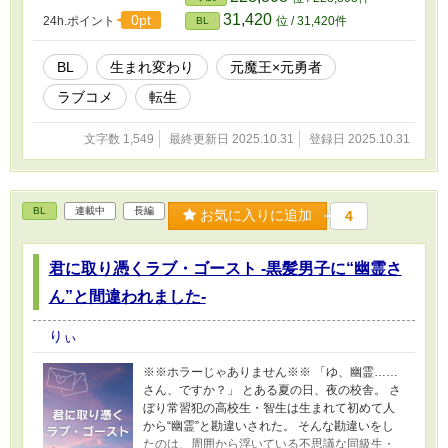
は、ド・真面目、ド・誠実、ド・堅物、虫も殺せない幼馴染がい
31,420
0pt
24h.ポイント
位 / 31,420件
BL
た…… 「なあ、女神様、目印くらいは欲しかったな……！！」
―― 勇者の為に世界を滅ぼしたかった元魔王×ちょいワル元魔王を
探してふらふらする元勇者
BL
生まれ変わり
元魔王×元勇者
ラブコメ
転生
文字数 1,549
最終更新日 2025.10.31
登録日 2025.10.31
BL
連載中
長編
お気に入りに追加
4
君に取り憑くラブ・ゴースト -黒髪男子に“幽霊さ
ん”と間違われました-
りぃ
※※ホラーじゃありません※※ 「ゆ、幽霊……
さん、ですか？」 とある夏の日、夜の校舎。 さ
ぼり常習犯の高校生・智生は生まれて初めて人
から“幽霊”と勘違いされた。 そんな勘違いをし
たのは、周囲から浮いている不思議な同級生・