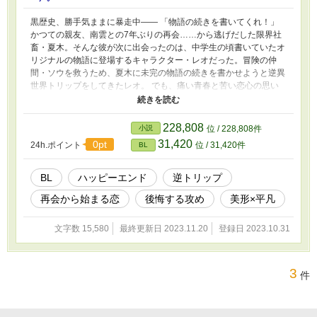
黒歴史、勝手気ままに暴走中―― 「物語の続きを書いてくれ！」
かつての親友、南雲との7年ぶりの再会……から逃げだした限界社
畜・夏木。そんな彼が次に出会ったのは、中学生の頃書いていたオ
リジナルの物語に登場するキャラクター・レオだった。冒険の仲
間・ソウを救うため、夏木に未完の物語の続きを書かせようと逆異
世界トリップをしてきたレオ。 でも、痛い青春と苦い恋心の思い
出を呼び覚ます……「黒歴史」の最たる象徴であるその物語のつづ
きなんて、書ける気がしなくて――あの頃の「一番大好き」が全部
黒歴史になった男の話。 「だから、もう……いい加減、あいつの
228,808
小説
位 / 228,808件
こと好きなのやめたいんだってば」 ―― 過去主人公の夢を折った
31,420
0pt
24h.ポイント
位 / 31,420件
BL
ポンコツヒーロー×元ドリーマーな限界リーマン
BL
ハッピーエンド
逆トリップ
再会から始まる恋
後悔する攻め
美形×平凡
文字数 15,580
最終更新日 2023.11.20
登録日 2023.10.31
3
件