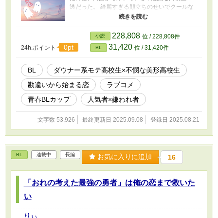
透だった。 綺麗すぎる顔立ちのせいでクールな
印象だったのに、“幽霊さん”の前では意外とコロ
コロと表情が変わる透。 最初は面倒くさいと思
っていた智生だが、次第に透だけの“幽霊さん”で
228,808
小説
位 / 228,808件
いられることが心地よくなっていって――？
31,420
0pt
24h.ポイント
位 / 31,420件
BL
「俺、幽霊になりたいなんて思ったの初めてだ
よ」 これは、夏の校舎で芽生えた、勘違いから
はじまる青春ラブコメ。 ――― 幽霊だと勘違い
BL
ダウナー系モテ高校生×不憫な美形高校生
されたダウナー系高校生 × オカルト好き？の不
勘違いから始まる恋
ラブコメ
思議な高校生 ★★★お気に入りしてくださった
方、本当にありがとうございます！★★★ ★★
青春BLカップ​
人気者×嫌われ者
とても励みになります。最後までどうかよろし
くお願いいたします★★
文字数 53,926
最終更新日 2025.09.08
登録日 2025.08.21
BL
連載中
長編
お気に入りに追加
16
「おれの考えた最強の勇者」は俺の恋まで救いた
い
りぃ