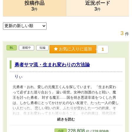
投稿作品
近況ボード
3
3
件
件
3
件
BL
連載中
短編
お気に入りに追加
1
勇者サマ流・生まれ変わりの方法論
りぃ
元勇者・おれ、愛しの元魔王くんを探しています。 「生まれ変わ
って必ずまた巡り合おう」 遠い前世。女神の加護のもと戦い、魔
王を討った勇者。 対する魔王……国を焼き悪逆非道をつくした男
は、しかし勇者にとってかけがえのない友達で、たった一人の愛し
い人だった。 悲しい戦いの末、ふたりが交わした一つの約束。そ
れは、生まれ変わってまた巡り合うこと。 その約束は、現代日本
に生まれ変わった元勇者・洸にとって希望の光だった。記憶が蘇っ
た頃からずっと、洸は魔王の生まれ変わりを探している―― 魔王
を探し、少し悪い男にばかり吸い寄せられる洸。そんな洸のそばに
228,808
小説
位 / 228,808件