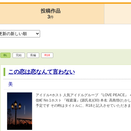
投稿作品
3
件
BL
完結
長編
R18
この恋は恋なんて言わない
美
アイドル×ホスト 人気アイドルグループ 『LOVE PEACE』 
伎町 No.1ホスト 『桜庭蓮』(源氏名)(30) 本名: 高島悟(
予定です その時はタイトルに、R18と記入させていただき