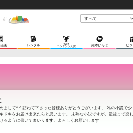
Web
稿漫画
レンタル
絵本ひろば
ビジ
コンテンツ大賞
美
めまして^ ^ 訪ねて下さった皆様ありがとうございます。 私の小説で少
キドキをお届け出来たらと思います。 未熟な小説ですが、最後まで楽
けるように書いてまいります。よろしくお願いします