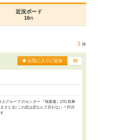
近況ボード
16
件
3
件
お気に入りに追加
35
４人グループ のセンター 『桜庭蓮』(25) 歌舞
たかしまさとる) この恋は恋なんて言わない ＊R18
ます