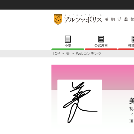
小説
公式漫画
投
TOP
>
美
>
Webコンテンツ
初
ド
頂