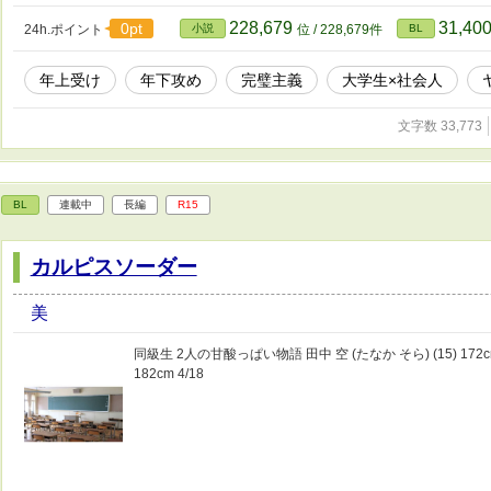
228,679
31,40
0pt
24h.ポイント
小説
位 / 228,679件
BL
年上受け
年下攻め
完璧主義
大学生×社会人
文字数 33,773
BL
連載中
長編
R15
カルピスソーダー
美
同級生 2人の甘酸っぱい物語 田中 空 (たなか そら) (15) 172cm
182cm 4/18