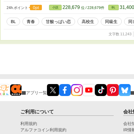
228,679
31,40
0pt
24h.ポイント
小説
位 / 228,679件
BL
BL
青春
甘酸っぱい恋
高校生
同級生
同
文字数 11,243
アプリ一覧
ご利用について
会社
利用規約
会社
アルファコイン利用規約
IR情