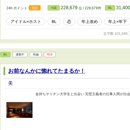
228,679
31,40
0pt
24h.ポイント
小説
位 / 228,679件
BL
アイドル×ホスト
BL
恋
年上攻め
年上×年下
文字数 101,046
BL
連載中
長編
R18
お前なんかに惚れてたまるか！
美
金持ちヤリチン大学生と出会い 完璧主義者の仕事人間が出会