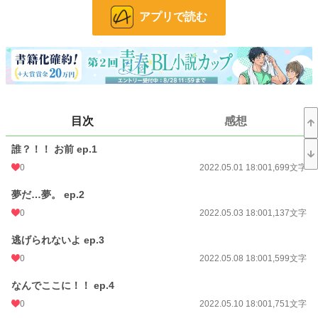
アプリで読む
24h.ポイント
0 pt
文字数
33,773
更新日時
2022.11.28 18:00
初回公開日時
2022.05.01 18:00
目次
感想
週間ポイント
14 pt (70,247 位)
月間ポイント
35 pt (89,285 位)
誰？！！ お前 ep.1
0
2022.05.01 18:00
1,699文字
年間ポイント
399 pt (108,625 位)
夢だ…夢。 ep.2
累計ポイント
12,448 pt (88,205 位)
0
2022.05.03 18:00
1,137文字
逃げられないよ ep.3
0
2022.05.08 18:00
1,599文字
なんでここに！！ ep.4
0
2022.05.10 18:00
1,751文字