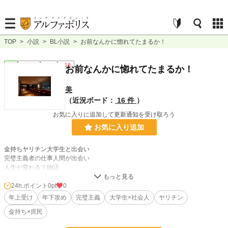
TOP
>
小説
>
BL小説
>
お前なんかに惚れてたまるか！
BL
連載中
長編
R18
お前なんかに惚れてたまるか！
美
（近況ボード：
16 件
）
お気に入りに追加して更新通知を受け取ろう
お気に入り追加
金持ちヤリチン大学生と出会い
完璧主義者の仕事人間が出会い
人生が変わる？物語
24h.ポイント
0pt
0
小説
228,618 位 / 228,618 件
年上受け
年下攻め
完璧主義
大学生×社会人
ヤリチン
BL
31,393 位 / 31,393 件
金持ち×庶民
お気に入り
14