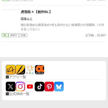
虎視眈々【創作BL】
猫塚ルイ
独占欲強めな腹黒攻め×何も気付かない鈍感受けの溺愛BL（※付
き合ってない）
文字数：20,907
BL
連載中
短編
アプリ一覧
公式SNS一覧