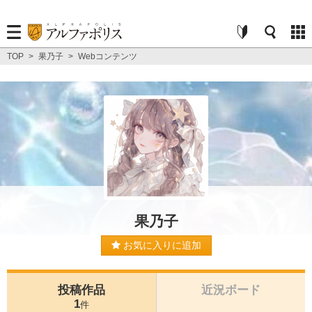
TOP
>
果乃子
>
Webコンテンツ
果乃子
お気に入りに追加
投稿作品
近況ボード
1
件