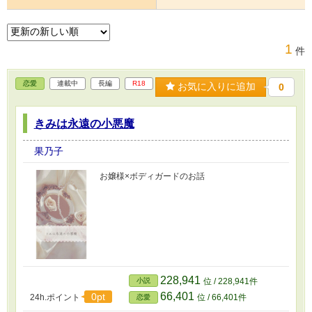
1
件
恋愛
連載中
長編
R18
お気に入りに追加
0
きみは永遠の小悪魔
果乃子
お嬢様×ボディガードのお話
228,941
小説
位 / 228,941件
66,401
0pt
24h.ポイント
位 / 66,401件
恋愛