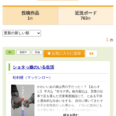
投稿作品
近況ボード
1
763
件
件
1
件
BL
連載中
長編
お気に入りに追加
94
ショタっ娘のいる生活
松剣楼（マッケンロー）
かわいいあの娘は男の子だった！？ 【あらす
じ】 平凡な〝非モテ男〟柚月義弘は、営業の仕
事で足を運んだ児童養護施設にて、とある子供
と運命的な出会いをする。 自分に懐いてきたそ
の子が女性的だった事から、（ついに自分にも
モテ期が来た！）と思っていたのだが――。
【作品説明】 この作品は、お兄ちゃん×ショタっ