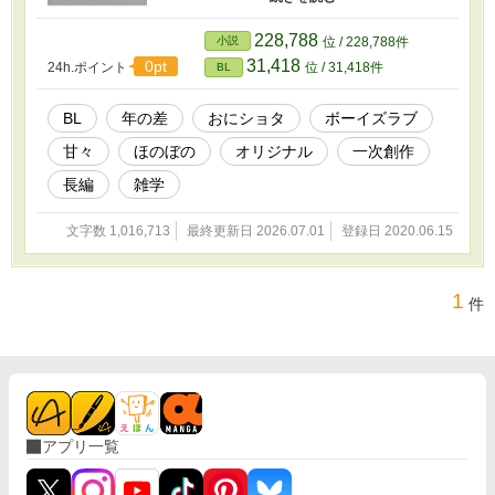
娘の、甘々でほのぼのとした日常の中で、お互
いの愛を育んでいくボーイズラブ小説です。 セ
228,788
小説
位 / 228,788件
ルフレイティングの無い小説なので、全年齢の
31,418
0pt
24h.ポイント
位 / 31,418件
BL
皆様に読んでいただけます。 尊いおにショタを
書いていきたいです。気に入っていただけた
ら、応援よろしくお願いします！ 更新告知は近
BL
年の差
おにショタ
ボーイズラブ
況ボード
甘々
ほのぼの
オリジナル
一次創作
（https://www.alphapolis.co.jp/diary/index/2358
09248）からご確認ください(^^)/
長編
雑学
文字数 1,016,713
最終更新日 2026.07.01
登録日 2020.06.15
1
件
アプリ一覧