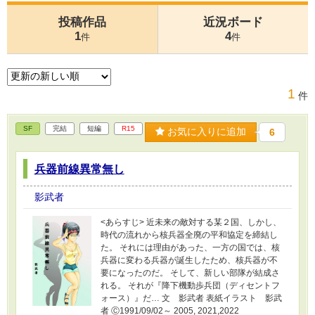
投稿作品
近況ボード
1
4
件
件
1
件
SF
完結
短編
R15
お気に入りに追加
6
兵器前線異常無し
影武者
<あらすじ> 近未来の敵対する某２国、しかし、
時代の流れから核兵器全廃の平和協定を締結し
た。 それには理由があった、一方の国では、核
兵器に変わる兵器が誕生したため、核兵器が不
要になったのだ。 そして、新しい部隊が結成さ
れる。 それが『降下機動歩兵団（ディセントフ
ォース）』だ… 文 影武者 表紙イラスト 影武
者 Ⓒ1991/09/02～ 2005, 2021,2022