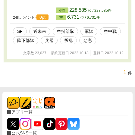
228,585
小説
位 / 228,585件
6,731
0pt
24h.ポイント
位 / 6,731件
SF
SF
近未来
空挺部隊
軍隊
空中戦
降下部隊
兵器
叛乱
悲恋
文字数 23,037
最終更新日 2022.10.18
登録日 2022.10.12
1
件
アプリ一覧
公式SNS一覧