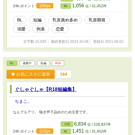
1,056
298pt
24h.ポイント
位 / 31,452件
BL
BL
短編
乳首責め多め
乳首開発
溺愛
拘束
恋愛
文字数 15,035
最終更新日 2024.10.08
登録日 2021.09.02
BL
連載中
短編
R18
お気に入りに追加
164
ぐしゃぐしゃ【R18短編集】
ちまこ。
なんでもアリ。 喘ぎ声下品めのため注意です。
6,834
小説
位 / 228,937件
1,451
220pt
24h.ポイント
位 / 31,452件
BL