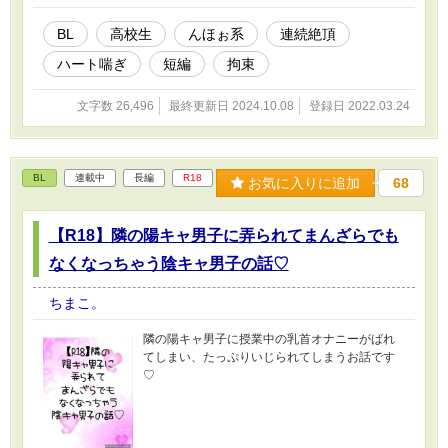
BL
高校生
んほぉ系
連続絶頂
ハート喘ぎ
短編
拘束
文字数 26,496
最終更新日 2024.10.08
登録日 2022.03.24
BL
連載中
長編
R18
お気に入りに追加
68
【R18】隣の陽キャ男子に弄られてまんざらでも
なくなっちゃう陰キャ男子の話♡
ちまこ。
隣の陽キャ男子に授業中の乳首オナニーがばれ
てしまい、たっぷりいじられてしまうお話です
♡