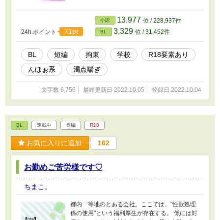
13,977
小説
位 / 228,937件
3,329
71pt
24h.ポイント
位 / 31,452件
BL
BL
短編
拘束
学校
R18要素あり
んほぉ系
濁点喘ぎ
文字数 6,756
最終更新日 2022.10.05
登録日 2022.10.04
BL
連載中
長編
R18
お気に入りに追加
162
お勤めご苦労様です♡
ちまこ。
都内一等地のとある会社。ここでは、"性欲処理
係の使用"という福利厚生が存在する。 係には対