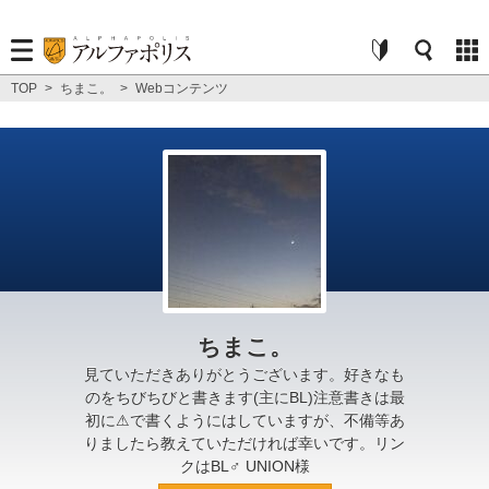
TOP
>
ちまこ。
>
Webコンテンツ
ちまこ。
見ていただきありがとうございます。好きなも
のをちびちびと書きます(主にBL)注意書きは最
初に⚠︎で書くようにはしていますが、不備等あ
りましたら教えていただければ幸いです。リン
クはBL♂ UNION様