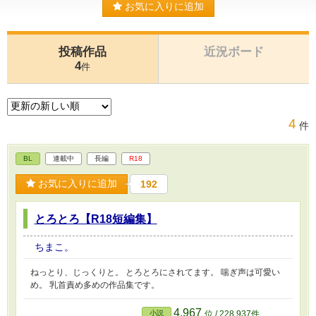
お気に入りに追加
投稿作品
近況ボード
4
件
4
件
BL
連載中
長編
R18
お気に入りに追加
192
とろとろ【R18短編集】
ちまこ。
ねっとり、じっくりと。 とろとろにされてます。 喘ぎ声は可愛い
め。 乳首責め多めの作品集です。
4,967
小説
位 / 228,937件