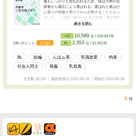
価もしっかりと支払われるため、係は大勢の志
望者から適正により選ばれる。選ばれた者はひ
と通りの研修を受けてから出勤することとなっ
ている。 この取り組みは社員の効率・満足度向
上のうえ、業績アップに繋がっているため、導
入を検討する会社も増えているのだそうだ。 男
の子が様々な方法で社員の性欲解消に奮闘する
10,589
小説
位 / 228,937件
お話です♡ ⚠︎隠語、あへおほ下品注意です ⚠︎加
2,353
113pt
24h.ポイント
位 / 31,452件
BL
筆修正入る可能性あります
BL
短編
んほぉ系
常識改変
拘束
社会人同士
視姦
乳首責
文字数 28,167
最終更新日 2022.09.18
登録日 2022.09.18
4
件