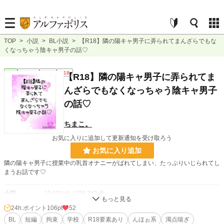
TOP
>
小説
>
BL小説
>
【R18】隣の陽キャ男子に弄られてまんざらでもな
くなっちゃう陰キャ男子の話♡
BL
連載中
長編
R18
【R18】隣の陽キャ男子に弄られてま
んざらでもなくなっちゃう陰キャ男子
の話♡
ちまこ。
お気に入りに追加して更新通知を受け取ろう
お気に入り追加
隣の陽キャ男子に授業中の乳首オナニーがばれてしまい、たっぷりいじられてし
まうお話です♡
小説
10,108 位 / 228,743 件
24h.ポイント
106pt
52
BL
2,145 位 / 31,413 件
BL
短編
拘束
学校
R18要素あり
んほぉ系
濁点喘ぎ