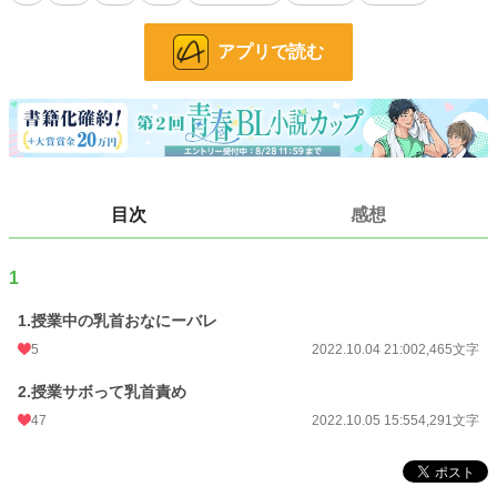
お気に入り
68
24h.ポイント
106 pt
アプリで読む
文字数
6,756
更新日時
2022.10.05 15:55
初回公開日時
2022.10.04 21:00
週間ポイント
472 pt (15,113 位)
目次
感想
月間ポイント
2,251 pt (14,789 位)
1
年間ポイント
41,888 pt (11,923 位)
1.授業中の乳首おなにーバレ
累計ポイント
136,034 pt (25,369 位)
5
2022.10.04 21:00
2,465文字
2.授業サボって乳首責め
47
2022.10.05 15:55
4,291文字