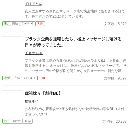
てけてとん
友人におすすめされたマッサージ店で快楽地獄に落とされる話で
す。長すぎたので2話に分けています。
文字数：5,970
BL
完結
ｼｮｰﾄｼｮｰﾄ
R18
ブラック企業を退職したら、極上マッサージに蕩ける
日々が待ってました。
イセヤ レキ
ブラック企業に勤める赤羽(あかばね)陽葵(ひまり)は、ある夜、退
職を決意する。 きっかけは、雑居ビルのとあるマッサージ店。 そ
のマッサージ店の恰幅が良く朗らかな女性オーナーに新たな職場
を紹介されるが、そこには無口で無表情な男の店長がいて……？
文字数：9,597
恋愛
完結
ｼｮｰﾄｼｮｰﾄ
R18
※ストーリー構成上、導入部だけシリアスです。 ※他サイトにも
掲載しています。
虎視眈々【創作BL】
猫塚ルイ
独占欲強めな腹黒攻め×何も気付かない鈍感受けの溺愛BL（※付
き合ってない）
文字数：20,907
BL
連載中
短編