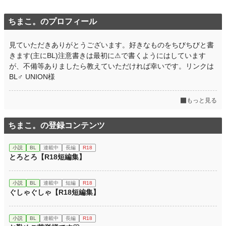
ちまこ。のプロフィール
見ていただきありがとうございます。好きなものをちびちびと書
きます(主にBL)注意書きは最初に⚠︎で書くようにはしています
が、不備等ありましたら教えていただければ幸いです。リンクは
BL♂ UNION様
もっと見る
ちまこ。の登録コンテンツ
小説
BL
連載中
長編
R18
とろとろ【R18短編集】
小説
BL
連載中
短編
R18
ぐしゃぐしゃ【R18短編集】
小説
BL
連載中
長編
R18