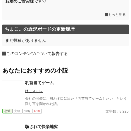
お勤めご苦労様です♡
もっと見る
ちまこ。の近況ボードの更新履歴
まだ投稿がありません
このコンテンツについて報告する
あなたにおすすめの小説
乳首当てゲーム
はこスミレ
会社の同僚に、思わず口に出た「乳首当てゲームしたい」という
独り言を聞かれた話。
文字数：8,925
恋愛
完結
短編
R18
騙されて快楽地獄