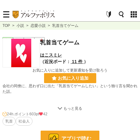
TOP
>
小説
>
恋愛小説
>
乳首当てゲーム
恋愛
完結
短編
R18
乳首当てゲーム
はこスミレ
（近況ボード：
11 件
）
お気に入りに追加して更新通知を受け取ろう
お気に入り追加
会社の同僚に、思わず口に出た「乳首当てゲームしたい」という独り言を聞かれ
た話。
小説
2,354 位 / 228,845 件
24h.ポイント
603pt
42
乳首
社会人
恋愛
1,303 位 / 66,371 件
お気に入り
115
アプリで読む