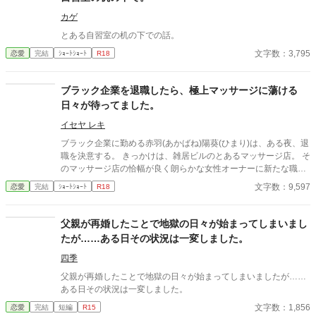
カゲ
とある自習室の机の下での話。
文字数：3,795
恋愛
完結
ｼｮｰﾄｼｮｰﾄ
R18
ブラック企業を退職したら、極上マッサージに蕩ける
日々が待ってました。
イセヤ レキ
ブラック企業に勤める赤羽(あかばね)陽葵(ひまり)は、ある夜、退
職を決意する。 きっかけは、雑居ビルのとあるマッサージ店。 そ
のマッサージ店の恰幅が良く朗らかな女性オーナーに新たな職場
を紹介されるが、そこには無口で無表情な男の店長がいて……？
文字数：9,597
恋愛
完結
ｼｮｰﾄｼｮｰﾄ
R18
※ストーリー構成上、導入部だけシリアスです。 ※他サイトにも
掲載しています。
父親が再婚したことで地獄の日々が始まってしまいまし
たが……ある日その状況は一変しました。
四季
父親が再婚したことで地獄の日々が始まってしまいましたが……
ある日その状況は一変しました。
文字数：1,856
恋愛
完結
短編
R15