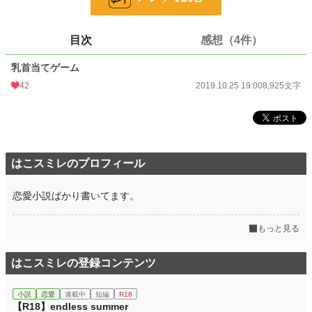
24h.ポイント
603 pt
文字数
8,925
目次
感想（4件）
更新日時
2019.10.25 19:00
乳首当てゲーム
初回公開日時
2019.10.25 19:00
42
2019.10.25 19:00
8,925文字
初回完結日時
2019.10.25 19:00
週間ポイント
4,313 pt (2,376 位)
月間ポイント
21,317 pt (2,218 位)
はこスミレのプロフィール
年間ポイント
251,060 pt (2,430 位)
恋愛小説ばかり書いてます。
累計ポイント
461,010 pt (11,151 位)
もっと見る
はこスミレの登録コンテンツ
小説
恋愛
連載中
短編
R18
【R18】endless summer