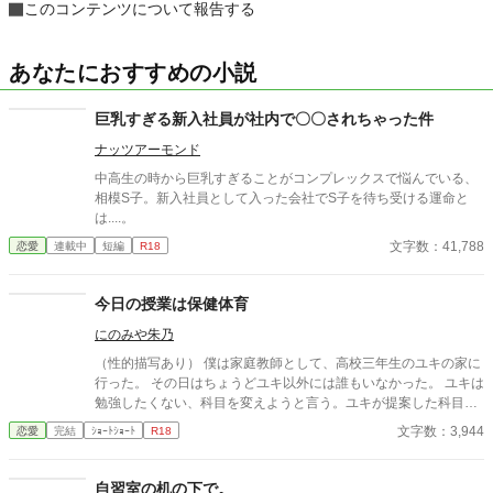
このコンテンツについて報告する
あなたにおすすめの小説
巨乳すぎる新入社員が社内で〇〇されちゃった件
ナッツアーモンド
中高生の時から巨乳すぎることがコンプレックスで悩んでいる、
相模S子。新入社員として入った会社でS子を待ち受ける運命と
は....。
文字数：41,788
恋愛
連載中
短編
R18
今日の授業は保健体育
にのみや朱乃
（性的描写あり） 僕は家庭教師として、高校三年生のユキの家に
行った。 その日はちょうどユキ以外には誰もいなかった。 ユキは
勉強したくない、科目を変えようと言う。ユキが提案した科目と
は。
文字数：3,944
恋愛
完結
ｼｮｰﾄｼｮｰﾄ
R18
自習室の机の下で。