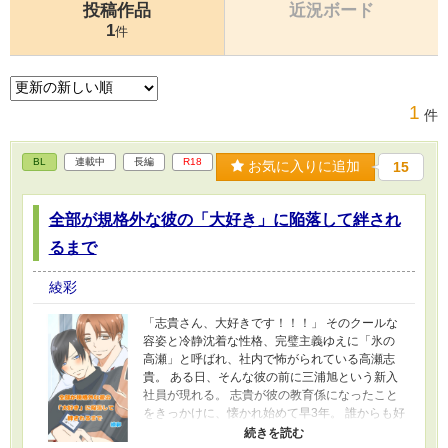
投稿作品
近況ボード
1
件
1
件
BL
連載中
長編
R18
お気に入りに追加
15
全部が規格外な彼の「大好き」に陥落して絆され
るまで
綾彩
「志貴さん、大好きです！！！」 そのクールな
容姿と冷静沈着な性格、完璧主義ゆえに「氷の
高瀬」と呼ばれ、社内で怖がられている高瀬志
貴。 ある日、そんな彼の前に三浦旭という新入
社員が現れる。 志貴が彼の教育係になったこと
をきっかけに、懐かれ始めて早3年。 誰からも好
かれやすく、「営業部ガチ恋ランキング首位独