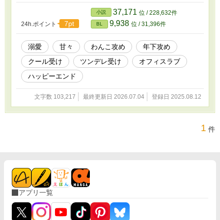
走」と言われ社内でモテ散らかしている旭が、
なぜ自分にだけこんなにも懐いているのか、志
37,171
小説
位 / 228,632件
貴には謎だった。 しかし、ある日の残業中、
9,938
7pt
24h.ポイント
位 / 31,396件
BL
「おれが志貴さんを好きだから」と旭に告白さ
れてしまい—— 「こっちはお前に絆されたん
だ！責任取れよ！！！」 体格も声量も、愛の大
溺愛
甘々
わんこ攻め
年下攻め
きさも規格外！ 人懐っこすぎる後輩と、 そんな
クール受け
ツンデレ受け
オフィスラブ
彼に「大好き！」をぶつけられる、 クールで素
直になれない先輩のじれじれオフィスラブ。
ハッピーエンド
文字数 103,217
最終更新日 2026.07.04
登録日 2025.08.12
1
件
アプリ一覧