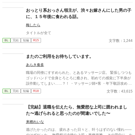
る「過負荷」の激痛に一人で耐え続けていたレオン。エドガーの
底知れぬ静かな波長は、世界で唯一、彼の苦痛を完全に溶かすこ
おっとり系おっさん領主が、渋々お嫁さんにした男の子
とができるものだった。 「お前は、俺の専属の導き手になるん
に、１５年後に食われる話。
だ」 痛みを癒やしたことで、冷酷なはずの最強教官から底なしの
執着と溺愛を向けられるようになり――！？ 孤独な二人の魂が共
梅したら
鳴する、極上の救済と溺愛の学園ファンタジー。 ※センチネルバ
タイトルが全て
ースをベースにした独自設定（特異覚醒者×導き手）です。
文字数：1,244
BL
完結
短編
R15
またのご利用をお待ちしています。
あらき奏多
職場の同僚にすすめられた、とあるマッサージ店。 緊張しつつも
ゴッドハンドで全身とろとろに癒され、初めての感覚に下半身が
誤作動してしまい……？！ ・マッサージ師×客 ・年下敬語攻め ・
男前土木作業員受け ・ノリ軽め ※年齢順イメージ 九重≒達也＞
文字数：43,615
BL
完結
短編
R18
坂田(店長)≫四ノ宮 【登場人物】 ▼坂田 祐介(さかた ゆうすけ)
攻 ・マッサージ店の店長 ・爽やかイケメン ・優しくて低めのセ
クシーボイス ・良識はある人 ▼杉村 達也(すぎむら たつや) 受
【完結】退職を伝えたら、無愛想な上司に囲われまし
・土木作業員 ・敏感体質 ・快楽に流されやすい。すぐ喘ぐ ・性
た〜逃げられると思ったのが間違いでした〜
格も見た目も男前 【登場人物(第二弾の人たち)】 ▼四ノ宮 葵(し
のみや あおい) 攻 ・マッサージ店の施術者のひとり。 ・店では
来栖れいな
年齢は下から二番目。経歴は店長の次に長い。敏腕。 ・顔と名前
逃げたかったのは、 疲れきった日々と、叶うはずのない憧れ――
だけ中性的。愛想は人並み。 ・自覚済隠れS。仕事とプライベー
のはずだった。 無愛想で冷静な上司・東條崇雅。 その背中に、た