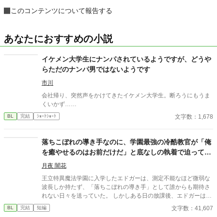
このコンテンツについて報告する
あなたにおすすめの小説
イケメン大学生にナンパされているようですが、どうや
らただのナンパ男ではないようです
市川
会社帰り、突然声をかけてきたイケメン大学生。断ろうにもうま
くいかず……
文字数：1,678
BL
完結
ｼｮｰﾄｼｮｰﾄ
落ちこぼれの導き手なのに、学園最強の冷酷教官が「俺
を癒やせるのはお前だけだ」と底なしの執着で迫ってき
ます
月夜 闇花
王立特異魔法学園に入学したエドガーは、測定不能なほど微弱な
波長しか持たず、「落ちこぼれの導き手」として誰からも期待さ
れない日々を送っていた。 しかしある日の放課後、エドガーは学
園で最も恐れられる最強の戦闘魔術教官、レオン・ヴァレンタイ
文字数：41,607
BL
完結
短編
ンの秘密を知ってしまう。 強大すぎる魔力ゆえに、五感が暴走す