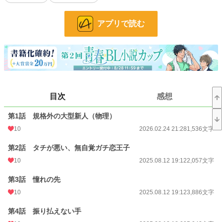
テ散らかしている旭が、なぜ自分にだけこんなにも懐いているのか、志貴には謎
だった。
アプリで読む
しかし、ある日の残業中、「おれが志貴さんを好きだから」と旭に告白されてし
まい——
「こっちはお前に絆されたんだ！責任取れよ！！！」
目次
感想
体格も声量も、愛の大きさも規格外！
人懐っこすぎる後輩と、
そんな彼に「大好き！」をぶつけられる、
第1話 規格外の大型新人（物理）
クールで素直になれない先輩のじれじれオフィスラブ。
10
2026.02.24 21:28
1,536文字
小説
228,833 位 / 228,833 件
第2話 タチが悪い、無自覚ガチ恋王子
10
2025.08.12 19:12
2,057文字
BL
31,434 位 / 31,434 件
お気に入り
14
第3話 憧れの先
10
2025.08.12 19:12
3,886文字
24h.ポイント
0 pt
第4話 振り払えない手
文字数
103,217