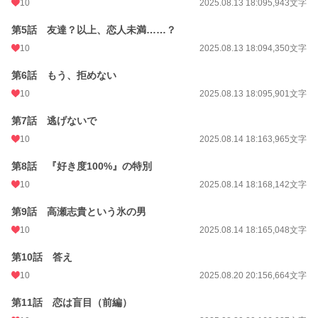
10
2025.08.13 18:09
5,943文字
更新日時
2026.07.04 21:36
第5話 友達？以上、恋人未満……？
初回公開日時
2025.08.12 19:12
10
2025.08.13 18:09
4,350文字
週間ポイント
28 pt (56,925 位)
第6話 もう、拒めない
月間ポイント
474 pt (35,858 位)
10
2025.08.13 18:09
5,901文字
年間ポイント
11,618 pt (28,615 位)
第7話 逃げないで
累計ポイント
11,639 pt (90,805 位)
10
2025.08.14 18:16
3,965文字
第8話 『好き度100%』の特別
10
2025.08.14 18:16
8,142文字
第9話 高瀬志貴という氷の男
10
2025.08.14 18:16
5,048文字
第10話 答え
10
2025.08.20 20:15
6,664文字
第11話 恋は盲目（前編）