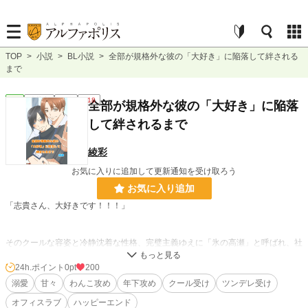
TOP
>
小説
>
BL小説
>
全部が規格外な彼の「大好き」に陥落して絆される
まで
BL
連載中
長編
R18
全部が規格外な彼の「大好き」に陥落
して絆されるまで
綾彩
お気に入りに追加して更新通知を受け取ろう
お気に入り追加
「志貴さん、大好きです！！！」
そのクールな容姿と冷静沈着な性格、完璧主義ゆえに「氷の高瀬」と呼ばれ、社
内で怖がられている高瀬志貴。
ある日、そんな彼の前に三浦旭という新入社員が現れる。
24h.ポイント
0pt
200
溺愛
甘々
わんこ攻め
年下攻め
クール受け
ツンデレ受け
志貴が彼の教育係になったことをきっかけに、懐かれ始めて早3年。
オフィスラブ
ハッピーエンド
誰からも好かれやすく、「営業部ガチ恋ランキング首位独走」と言われ社内でモ