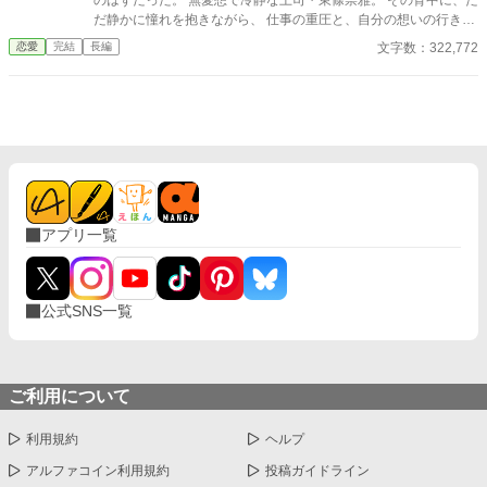
トは区別してる。はずだった。 ▼九重 柚葉(ここのえ ゆずは) 受
だ静かに憧れを抱きながら、 仕事の重圧と、自分の想いの行き場
・愛称『ココ』『ココさん』『ココちゃん』 ・名前だけ可愛い。
に限界を感じて、私は退職を申し出た。 けれど―― そこから、彼
文字数：322,772
恋愛
完結
長編
性格は可愛くない。見た目も別に可愛くない。 ・理性が強め。隠
の態度は変わり始めた。 苦手な仕事から外され、 負担を減らさ
れコミュ障。 ・無自覚ドM。乱れるときは乱れる 作品はすべて個
れ、 静かに、けれど確実に囲い込まれていく私。 「辞めるのは認
人サイト(http://lyze.jp/nyanko03/)からの転載です。 徐々に移動し
めない」 そんな言葉すらないのに、 無言の圧力と、不器用な優し
ていきたいと思いますが、作品数は個人サイトが一番多いです。
さが、私を縛りつけていく。 これは愛？ それともただの執着？
よろしくお願いいたします。
じれじれと、甘く、不器用に。 二人の距離は、静かに、でも確か
に近づいていく――。 無愛想な上司に、心ごと囲い込まれる、じ
れじれ溺愛・執着オフィスラブ。 ※この物語はフィクションで
す。 登場する人物・団体・名称・出来事などはすべて架空であ
り、実在のものとは一切関係ありません。
アプリ一覧
公式SNS一覧
ご利用について
利用規約
ヘルプ
アルファコイン利用規約
投稿ガイドライン