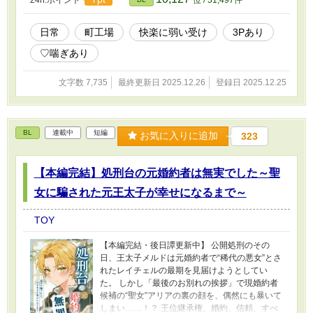
元引きこもりの快楽に激弱な青年（童貞・処
女）
日常
町工場
快楽に弱い受け
3Pあり
♡喘ぎあり
文字数 7,735
最終更新日 2025.12.26
登録日 2025.12.25
BL
連載中
短編
お気に入りに追加
323
【本編完結】処刑台の元婚約者は無実でした～聖
女に騙された元王太子が幸せになるまで～
TOY
【本編完結・後日譚更新中】 公開処刑のその
日、王太子メルドは元婚約者で“稀代の悪女”とさ
れたレイチェルの最期を見届けようとしてい
た。 しかし「最後のお別れの挨拶」で現婚約者
候補の“聖女”アリアの裏の顔を、偶然にも暴いて
しまい……！？ 王位継承権、婚約、信頼、すべ