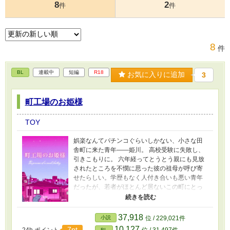
8
2
件
件
8
件
BL
連載中
短編
R18
お気に入りに追加
3
町工場のお姫様
TOY
娯楽なんてパチンコぐらいしかない、小さな田
舎町に来た青年——姫川。 高校受験に失敗し、
引きこもりに。 六年経ってとうとう親にも見放
されたところを不憫に思った彼の祖母が呼び寄
せたらしい。学歴もなく人付き合いも悪い青年
だったが、若者がほとんど居ないこの町にとっ
ては有望な働き手。 傷ついた青年が、小さな町
の工場で先輩のおじさん達によしよし可愛がら
れるお話。 ----------------------------- すけべ特化の
37,918
小説
位 / 229,021件
つもりで書いたものです。 工場のおじさん2人×
10,127
7pt
24h.ポイント
位 / 31,497件
BL