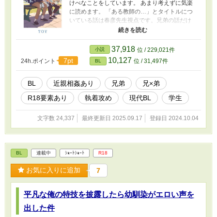
けべなことをしています。 あまり考えずに気楽
に読めます。 「ある教師の…」とタイトルにつ
いている話は春彦先生視点です。兄弟の話だけ
読みたい方は読み飛ばしていただいて大丈夫で
す。 ----------------------------------------------------------
【登場人物】 主人公（弟） ◆相枝リク（あいえ
37,918
小説
位 / 229,021件
だ りく） 高一（受） 少し癖のある猫毛、黒目
10,127
7pt
24h.ポイント
位 / 31,497件
BL
がちで目が大きく鼻は小さく丸いので実年齢よ
り下に見られる。 兄の前では特に幼い言動や行
動になる。背は低め。 ◆相枝スイ（あいえだ す
BL
近親相姦あり
兄弟
兄×弟
い） 高三（攻） リクの兄。艶のある癖のない
R18要素あり
執着攻め
現代BL
学生
黒髪。塩系のイケメン。背が高い。弟に重い執
着。 ◆笹原春彦（ささはら はるひこ） リクの彼
氏。現国の教師。 リクとは15歳ほど年が離れて
文字数 24,337
最終更新日 2025.09.17
登録日 2024.10.04
いる。 自分では攻めだと思っているけど……？
リクとは清い関係。故に童貞（魔法使い）。 過
干渉な母親がいる。 ◆金子 碧(かねこ あお) 高一
リクのクラスメイト。イラストが得意。 ◆ 航希
BL
連載中
ｼｮｰﾄｼｮｰﾄ
R18
(こうき) 高三 碧の彼氏。スイの友達。 ◆幸田
(こうだ) 保健教諭。 体育教師よりも筋肉質でガ
お気に入りに追加
7
ッチリした体型。 ※苗字が付きました。 ※基本
的に兄×弟がずっとすけべしてる話。複数人での
平凡な俺の特技を披露したら幼馴染がエロい声を
プレイはありません！
出した件