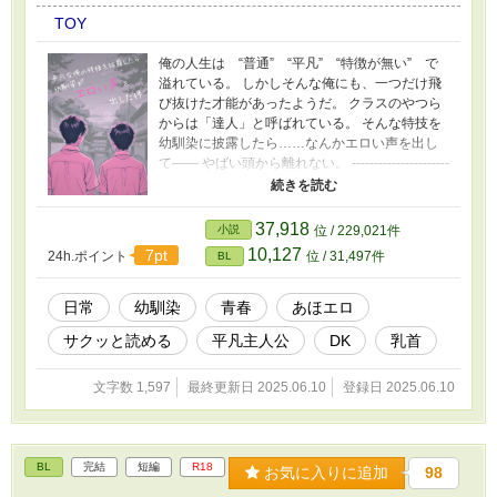
TOY
俺の人生は “普通” “平凡” “特徴が無い” で
溢れている。 しかしそんな俺にも、一つだけ飛
び抜けた才能があったようだ。 クラスのやつら
からは「達人」と呼ばれている。 そんな特技を
幼馴染に披露したら……なんかエロい声を出し
て―― やばい頭から離れない。 ----------------------
------------------ ※DKの止まらない妄想。あほエロ
です。 二人の絡みはないです。 短くてサク
ッと読める妄想話。 幼馴染視点もいつか書きた
37,918
小説
位 / 229,021件
いな……
10,127
7pt
24h.ポイント
位 / 31,497件
BL
日常
幼馴染
青春
あほエロ
サクッと読める
平凡主人公
DK
乳首
文字数 1,597
最終更新日 2025.06.10
登録日 2025.06.10
BL
完結
短編
R18
お気に入りに追加
98