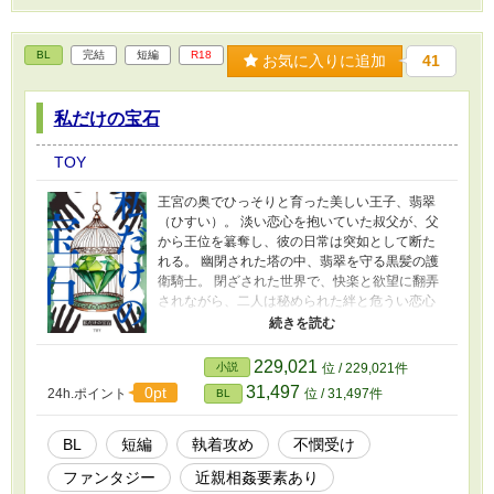
BL
完結
短編
R18
お気に入りに追加
41
私だけの宝石
TOY
王宮の奥でひっそりと育った美しい王子、翡翠
（ひすい）。 淡い恋心を抱いていた叔父が、父
から王位を簒奪し、彼の日常は突如として断た
れる。 幽閉された塔の中、翡翠を守る黒髪の護
衛騎士。 閉ざされた世界で、快楽と欲望に翻弄
されながら、二人は秘められた絆と危うい恋心
を育んでいく――。 長身黒髪糸目(腹黒)の護衛×
薄幸で美しい傾国の王子 ※叔父からのお手つき
あり(ちょっと無理やり表現あり) ※性癖をぎゅ
229,021
小説
位 / 229,021件
うぎゅう詰め込みました。 （近親、不憫受け、
31,497
0pt
24h.ポイント
位 / 31,497件
BL
糸目腹黒、執着攻め、幽閉、ニップルピアス）
BL
短編
執着攻め
不憫受け
ファンタジー
近親相姦要素あり