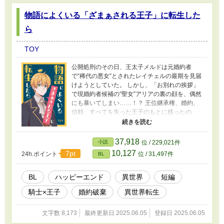
物語によくいる「ざまぁされる王子」に転生した
ら
TOY
公開処刑のその日、王太子メルドは元婚約者
で“稀代の悪女”とされたレイチェルの最期を見届
けようとしていた。 しかし、「お別れの挨拶」
で現婚約者候補の“聖女”アリアの裏の顔を、偶然
にも暴いてしまい……！？ 王位継承権、婚約、
信頼、すべてを失った王子のもとに残ったの
は、幼馴染であり護衛騎士のケイ。 これは、聖
女に騙され全てを失った王子と、その護衛騎士
のちょっとズレた恋(？）の物語。 ハッピーエン
37,918
小説
位 / 229,021件
ドです！ ※別で投稿している 「処刑台の元婚約
10,127
7pt
24h.ポイント
位 / 31,497件
BL
者は無実でした～聖女に騙された元王太子が幸
せになるまで～」のR18版です。 設定と後半の
展開が少し変わっています。
BL
ハッピーエンド
異世界
短編
騎士×王子
婚約破棄
異世界転生
文字数 8,173
最終更新日 2025.06.05
登録日 2025.06.05