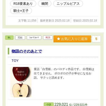
R18要素あり
幽閉
ニップルピアス
騎士×王子
文字数 11,056
最終更新日 2025.02.18
登録日 2025.02.18
BL
完結
ｼｮｰﾄｼｮｰﾄ
R15
お気に入りに追加
5
物語のそのあとで
TOY
童話「白雪姫」のパロディ作品です。 白雪姫は
出てきません。 ボロボロの子が幸せになるお
話。 サクッと読めます。
229,021
小説
位 / 229,021件