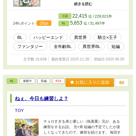
てを失った王子のもとに残ったのは、幼馴染で
あり護衛騎士のケイ。 これは、聖女に騙され全
てを失った王子と、その護衛騎士のちょっとズ
22,415
小説
位 / 229,021件
レた恋の物語。 ※別で投稿している作品、 『物
5,653
28pt
24h.ポイント
位 / 31,497件
BL
語によくいる「ざまぁされる王子」に転生した
ら』の全年齢版です。 設定と後半の展開が少し
変わっています。 ※後日譚を追加しました。 後
BL
ハッピーエンド
異世界
騎士×王子
日譚① レイチェル視点→メルド視点 後日譚② 王
ファンタジー
全年齢BL
異世界BL
短編
弟→王→ケイ視点 後日譚③ メルド視点
文字数 16,838
最終更新日 2025.11.28
登録日 2025.06.05
BL
連載中
長編
R18
お気に入りに追加
60
ねぇ、今日も練習しよ？
TOY
チョロすぎる弟と優しい（執着重）兄が、ある
練習をするお話。 兄×弟 短編の予定でしたが楽
しくなってきたので、練習を続けます。 毎回す