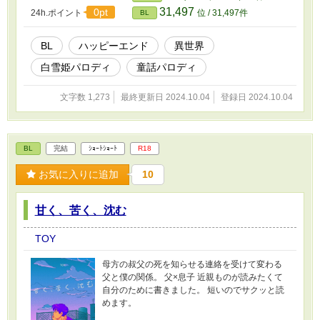
31,497
0pt
24h.ポイント
位 / 31,497件
BL
BL
ハッピーエンド
異世界
白雪姫パロディ
童話パロディ
文字数 1,273
最終更新日 2024.10.04
登録日 2024.10.04
BL
完結
ｼｮｰﾄｼｮｰﾄ
R18
お気に入りに追加
10
甘く、苦く、沈む
TOY
母方の叔父の死を知らせる連絡を受けて変わる
父と僕の関係。 父×息子 近親ものが読みたくて
自分のために書きました。 短いのでサクッと読
めます。