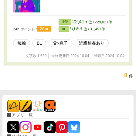
22,415
小説
位 / 229,021件
5,653
28pt
24h.ポイント
位 / 31,497件
BL
短編
BL
父×息子
近親相姦あり
文字数 1,639
最終更新日 2024.10.04
登録日 2024.10.04
8
件
アプリ一覧