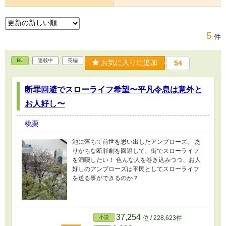
5
件
BL
連載中
長編
お気に入りに追加
54
断罪回避でスローライフ希望〜平凡令息は意外と
お人好し〜
桃栗
池に落ちて前世を思い出したアンブローズ。 あ
りがちな断罪劇を回避して、街でスローライフ
を満喫したい！ 色んな人を巻き込みつつ、お人
好しのアンブローズは平民としてスローライフ
を送る事ができるのか？
37,254
小説
位 / 228,623件