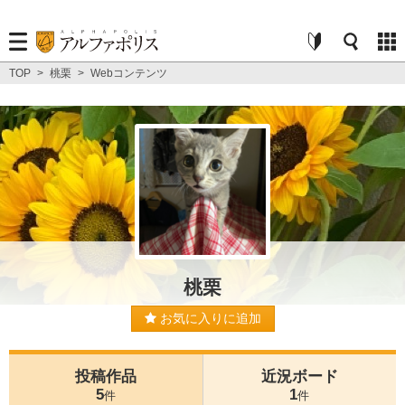
TOP
>
桃栗
>
Webコンテンツ
桃栗
お気に入りに追加
投稿作品
近況ボード
5
1
件
件