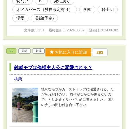
切ない
BL
死に戻り
オメガバース（独自設定有り）
学園
騎士団
溺愛
長編(予定)
文字数 5,251
最終更新日 2024.06.02
登録日 2024.06.02
BL
完結
短編
お気に入りに追加
293
鈍感モブは俺様主人公に溺愛される？
桃栗
地味なモブがカーストトップに溺愛される、た
だそれだけの話。 前作がなかなか進まないの
で、とりあえずリハビリ的に書きました。 ほん
の少しの間お付き合い下さい。