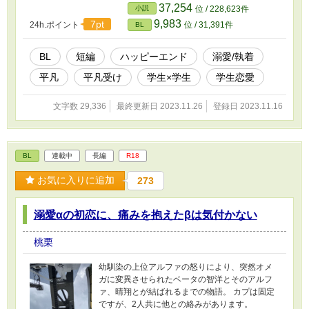
37,254
小説
位 / 228,623件
9,983
7pt
24h.ポイント
位 / 31,391件
BL
BL
短編
ハッピーエンド
溺愛/執着
平凡
平凡受け
学生×学生
学生恋愛
文字数 29,336
最終更新日 2023.11.26
登録日 2023.11.16
BL
連載中
長編
R18
お気に入りに追加
273
溺愛αの初恋に、痛みを抱えたβは気付かない
桃栗
幼馴染の上位アルファの怒りにより、突然オメ
ガに変異させられたベータの智洋とそのアルフ
ァ、晴翔とが結ばれるまでの物語。 カプは固定
ですが、2人共に他との絡みがあります。