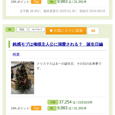
9,983
7pt
24h.ポイント
位 / 31,391件
BL
文字数 38,452
最終更新日 2025.01.30
登録日 2024.09.03
BL
完結
ｼｮｰﾄｼｮｰﾄ
お気に入りに追加
35
鈍感モブは俺様主人公に溺愛される？ 誕生日編
桃栗
クリスマスは太一の誕生日、その日の出来事で
す。
37,254
小説
位 / 228,623件
9,983
7pt
24h.ポイント
位 / 31,391件
BL