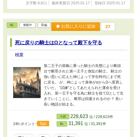
文字数 9,811
最終更新日 2025.01.17
登録日 2025.01.17
BL
連載中
長編
お気に入りに追加
27
死に戻りの騎士はΩとなって殿下を守る
桃栗
第二王子の策略に乗った騎士の失態により断頭
台で断罪された第一王子と側近の騎士。 騎士の
強い思いに応えた神によって学生時代にまで死
に戻る。 が、神によって身体がαからΩへ変異し
ていた。 ”試練”としてあたえられた運命を受け
入れ、第一王子を守る為に騎士を捨てΩとして生
きていくことに。 断罪は回避されるのか？ 長い
長い物語が始まる。
228,623
小説
位 / 228,623件
31,391
0pt
24h.ポイント
位 / 31,391件
BL