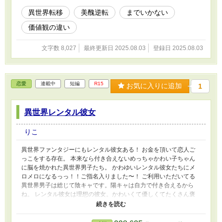
距離を縮め、やがて“相棒”として絆を育んでいく。 ──でも、世
界の偏見は、そんなに甘くない。 ふたりが向き合うのは、外見
異世界転移
美醜逆転
までいかない
の話だけじゃない。 “違い”のある世界で、それでも一緒に生きてい
価値観の違い
くために。 これは、美醜逆転までいかない“どこかズレた世
界”で、 ふたりが互いの居場所になるまでの、ささやかな冒険と再
出発の物語。
文字数 8,027
最終更新日 2025.08.03
登録日 2025.08.03
恋愛
連載中
短編
R15
お気に入りに追加
1
異世界レンタル彼女
りこ
異世界ファンタジーにもレンタル彼女ある！ お金を頂いて恋人ご
っこをする存在。 本来なら付き合えないめっちゃかわい子ちゃん
に脳を焼かれた異世界男子たち。 かわゆいレンタル彼女たちにメ
ロメロになるっっ！！ご指名入りました〜！ ご利用いただいてる
異世界男子は総じて陰キャです。陽キャは自力で付き合えるから
ね。 レンタル彼女は理想の彼女。かわいくて優しくてたくさん褒
めてくれて僕のことを好きでいてくれる存在。（有料） お相手の
客は変わったり固定で登場したり、いろいろな予定です。