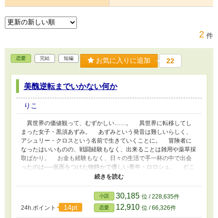
2
件
恋愛
完結
短編
お気に入りに追加
22
美醜逆転までいかない何か
りこ
異世界の価値観って、むずかしい……。 異世界に転移してし
まった女子・黒須あずみ。 あずみという発音は難しいらしく、
アシュリー・クロスという名前で生きていくことに。 冒険者に
なったはいいものの、戦闘経験もなく、出来ることは雑用や薬草採
取ばかり。 お金も経験もなく、日々の生活で手一杯の中で出会
ったのは──仮面をつけた物静かで優しい青年・ロロシュ。 どこ
か周囲から浮いている彼は、左右の目の幅が非対称で不気味だと陰
口を叩かれていた。 ……正直、見てもわからない程度。 アシ
ュリーには、ロロシュの優しさも、真面目な仕事ぶりも、何より彼
30,185
小説
位 / 228,635件
の顔も……ぜんぜん“おかしく”なんて思えなかった。 異世界なら
12,910
14pt
24h.ポイント
位 / 66,326件
恋愛
ではの「ズレた美醜感覚」に戸惑いながらも、 ふたりは少しずつ