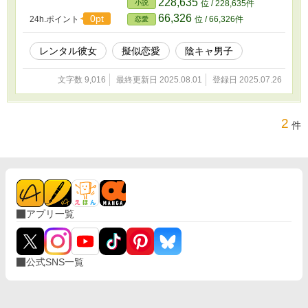
228,635
小説
位 / 228,635件
66,326
0pt
24h.ポイント
位 / 66,326件
恋愛
レンタル彼女
擬似恋愛
陰キャ男子
文字数 9,016
最終更新日 2025.08.01
登録日 2025.07.26
2
件
アプリ一覧
公式SNS一覧