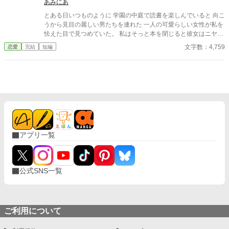
あみにあ
とある日いつものように 学園の中庭で読書を楽しんでいると 向こ
うから見目の麗しい男たちを連れた 一人の可愛らしい女性が私を
怯えた目で見つめていた。 私はそっと本を閉じると彼女はニヤリ
と笑みを浮かべると私の方へ近づいてくる……。 ヤンデレ王子×
文字数：4,759
恋愛
完結
短編
溺愛にホラーを混ぜてみました。 短編ですので気軽に読んでみて
ください。
アプリ一覧
公式SNS一覧
ご利用について