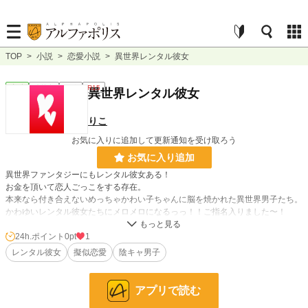
TOP
>
小説
>
恋愛小説
>
異世界レンタル彼女
恋愛
連載中
短編
R15
異世界レンタル彼女
りこ
お気に入りに追加して更新通知を受け取ろう
お気に入り追加
異世界ファンタジーにもレンタル彼女ある！
お金を頂いて恋人ごっこをする存在。
本来なら付き合えないめっちゃかわい子ちゃんに脳を焼かれた異世界男子たち。
かわゆいレンタル彼女たちにメロメロになるっっ！！ご指名入りました〜！
ご利用いただいてる異世界男子は総じて陰キャです。陽キャは自力で付き合える
24h.ポイント
0pt
1
からね。
レンタル彼女
擬似恋愛
陰キャ男子
レンタル彼女は理想の彼女。かわいくて優しくてたくさん褒めてくれて僕のこと
を好きでいてくれる存在。（有料）
アプリで読む