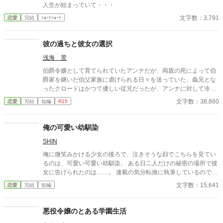
人生が始まっていて・・・
文字数：3,791
恋愛
完結
ｼｮｰﾄｼｮｰﾄ
彼の過ちと彼女の選択
浅海 景
伯爵令嬢として育てられていたアンナだが、両親の死によって伯
爵家を継いだ伯父家族に虐げられる日々を送っていた。義兄とな
ったクロードはかつて優しい従兄だったが、アンナに対して冷淡
な態度を取るようになる。 そんな中16歳の誕生日を迎えたアンナ
文字数：38,860
恋愛
完結
短編
R15
には縁談の話が持ち上がると、クロードは突然アンナとの婚約を
宣言する。何を考えているか分からないクロードの言動に不安を
募らせるアンナは、クロードのある一言をきっかけにパニックに
俺の可愛い幼馴染
陥りベランダから転落。 一方、トラックに衝突したはずの杏奈が
SHIN
目を覚ますと見知らぬ男性が傍にいた。同じ名前の少女と中身が
入れ替わってしまったと悟る。正直に話せば追い出されるか病院
俺に微笑みかける少女の後ろで、泣きそうな顔でこちらを見てい
行きだと考えた杏奈は記憶喪失の振りをするが……。
るのは、可愛い可愛い幼馴染。 ある日二人だけの秘密の場所で彼
女に告げられたのは……。 連載の気分転換に執筆しているので鈍
いです。おおらかな気分で読んでくれると嬉しいです。 感想もご
文字数：15,641
恋愛
完結
短編
自由にどうぞ。 ただし、作者は木綿豆腐メンタルです。
悪役令嬢のとある学園生活