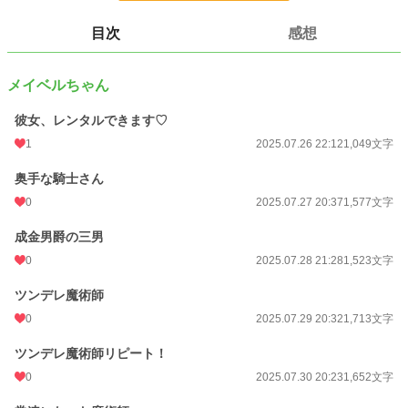
お相手の客は変わったり固定で登場したり、いろいろな予定です。
目次
感想
小説
228,788 位 / 228,788 件
恋愛
66,372 位 / 66,372 件
メイベルちゃん
お気に入り
1
彼女、レンタルできます♡
24h.ポイント
0 pt
1
2025.07.26 22:12
1,049文字
文字数
9,016
奥手な騎士さん
更新日時
0
2025.08.01 00:04
2025.07.27 20:37
1,577文字
初回公開日時
2025.07.26 22:12
成金男爵の三男
0
2025.07.28 21:28
1,523文字
週間ポイント
14 pt (70,247 位)
ツンデレ魔術師
月間ポイント
14 pt (108,258 位)
0
2025.07.29 20:32
1,713文字
年間ポイント
245 pt (121,047 位)
ツンデレ魔術師リピート！
累計ポイント
1,649 pt (174,660 位)
0
2025.07.30 20:23
1,652文字