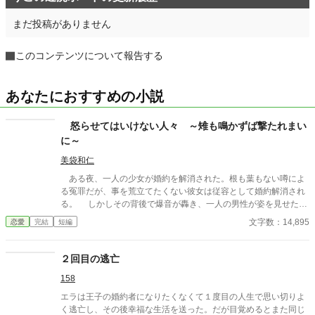
まだ投稿がありません
このコンテンツについて報告する
あなたにおすすめの小説
怒らせてはいけない人々 ～雉も鳴かずば撃たれまい
に～
美袋和仁
ある夜、一人の少女が婚約を解消された。根も葉もない噂によ
る冤罪だが、事を荒立てたくない彼女は従容として婚約解消され
る。 しかしその背後で爆音が轟き、一人の男性が姿を見せた。
彼は少女の父親。 怒らせてはならない人々に繋がる少女の婚約
文字数：14,895
恋愛
完結
短編
解消が、思わぬ展開を導きだす。 なんとなくの一気書き。御笑
覧下さると幸いです。
２回目の逃亡
158
エラは王子の婚約者になりたくなくて１度目の人生で思い切りよ
く逃亡し、その後幸福な生活を送った。だが目覚めるとまた同じ