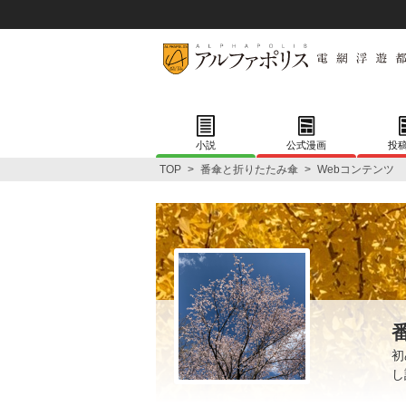
小説
公式漫画
投
TOP
>
番傘と折りたたみ傘
>
Webコンテンツ
初
し