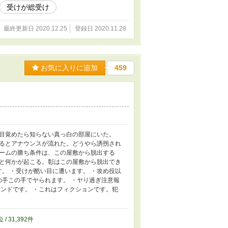
受けが総受け
最終更新日 2020.12.25
登録日 2020.11.28
お気に入りに追加
459
、目覚めたら知らない真っ白の部屋にいた。
るとアナウンスが流れた。どうやら誘拐され
ームの勝ち条件は、この屋敷から脱出する
と何かが起こる。彰はこの屋敷から脱出でき
す。 ・受けが酷い目に遭います。 ・攻め役以
の手この手でヤられます。 ・ヤり過ぎ注意報
ンドです。 ・これはフィクションです。犯
位 / 31,392件