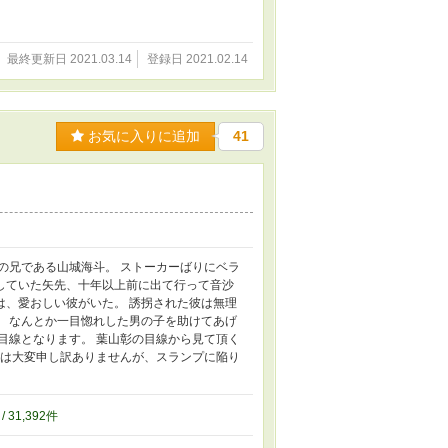
最終更新日 2021.03.14
登録日 2021.02.14
お気に入りに追加
41
の兄である山城海斗。 ストーカーばりにベラ
していた矢先、十年以上前に出て行って音沙
は、愛おしい彼がいた。 誘拐された彼は無理
。 なんとか一目惚れした男の子を助けてあげ
目線となります。 葉山彰の目線から見て頂く
には大変申し訳ありませんが、スランプに陥り
/ 31,392件