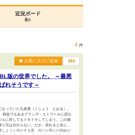
近況ボード
8
件
4
件
お気に入りに追加
384
L版の世界でした。 ～最悪
゙れそうです～
になっていた九条透（くじょう とおる）。
相、戦友でもあるグランデ・エトワールに恋心
ジルに対してもドキドキしてしまう。この感
帰り方は分からない。だが、戻れると信じ、
避しようと何かする度、何だか周りの視線が