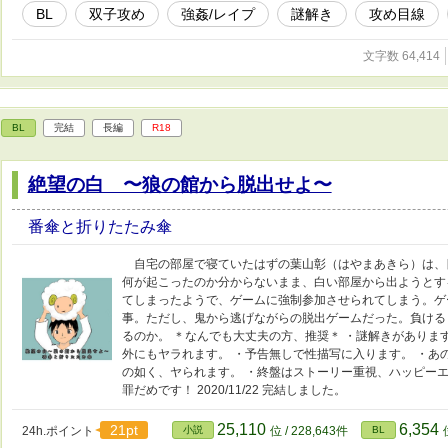
BL
双子攻め
強姦/レイプ
謎解き
攻め目線
文字数 64,414
BL
完結
長編
R18
絶望の白 〜狼の館から脱出せよ〜
番傘と折りたたみ傘
自宅の部屋で寝ていたはずの葉山彰（はやまあきら）は
何が起こったのか分からないまま、白い部屋から出ようとす
てしまったようで、ゲームに強制参加させられてしまう。ゲ
事。ただし、鬼から逃げながらの脱出ゲームだった。負ける
るのか。 ＊なんでも大丈夫の方、推奨＊ ・謎解きがありま
外にもヤラれます。 ・予告無しで性描写に入ります。 ・あ
の如く、ヤられます。 ・終盤はストーリー重視、ハッピーエ
罪だめです！ 2020/11/22 完結しました。
25,110
6,354
21pt
24h.ポイント
小説
位 / 228,643件
BL