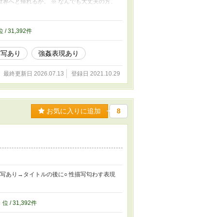
界へと帰れるか。 ※ なんでも大丈夫の方、
初からもろバレしている。本人のみバレていな
す。その内行くつもりですが、いつになるか作
山のいいね、ありがとうございます。
位 / 31,392件
描写あり
強姦表現あり
最終更新日 2026.07.13
登録日 2021.10.29
お気に入りに追加
8
写あり→タイトルの後に○ 性描写匂わす表現
2
位 / 31,392件