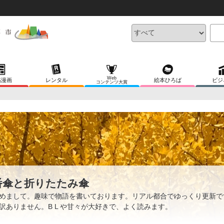
Web
稿漫画
レンタル
絵本ひろば
ビジ
コンテンツ大賞
番傘と折りたたみ傘
めまして。趣味で物語を書いております。リアル都合でゆっくり更新で
訳ありません。B L や甘々が大好きで、よく読みます。