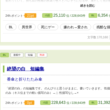
変わっていく。持ち前の性格の所為で色々とバレそうになる中、果たして元の世
推奨※ ・二人の視点を行ったり来たりします。 ・バレそうと言いながら、最
いと思っています。 ・夢内でＲ18指定に突破しましたが、現実はまだまだで
者も分かっていません。 それでも気にしない方、宜しくお願い致します。 沢
25,110
6,354
21pt
24h.ポイント
小説
位 / 228,643件
BL
BL
異世界
死にゲー
嫌われ→愛され
残酷な
文字数 170,160
BL
連載中
短編
R18
絶望の白 短編集
番傘と折りたたみ傘
「絶望の白」の短編集です。 のんびりと思うがままに、書いていきます。 性描
のみ（キス位までの軽い描写のみ）→△ 性描写なし→×
228,643
31,39
0pt
24h.ポイント
小説
位 / 228,643件
BL