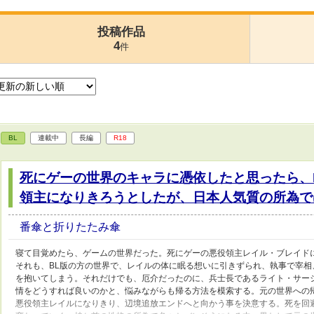
投稿作品
4
件
BL
連載中
長編
R18
死にゲーの世界のキャラに憑依したと思ったら、B
領主になりきろうとしたが、日本人気質の所為では
番傘と折りたたみ傘
寝て目覚めたら、ゲームの世界だった。死にゲーの悪役領主レイル・ブレイド
それも、BL版の方の世界で、レイルの体に眠る想いに引きずられ、執事で宰
を抱いてしまう。それだけでも、厄介だったのに、兵士長であるライト・サー
情をどうすれば良いのかと、悩みながらも帰る方法を模索する。元の世界への
悪役領主レイルになりきり、辺境追放エンドへと向かう事を決意する。死を回