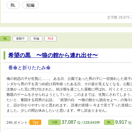
BL
短編
文字数 28,875
BL
連載中
長編
R18
希望の黒 〜狼の館から連れ出せ〜
番傘と折りたたみ傘
俺の初恋の子が生贄に……。 ある日、公園であった男の子に一目惚れした双子
ンダから男の子を見つめ続け四年経ったある日、その姿が見えなくなる。心配
汰無かった兄に呼び出された。幼少期を過ごした屋敷に呼ばれ、行くとそこに
難題のゲームをさせられようとしていた。このままでは、生贄にされてしまう
たいと、奮闘する四男のお話。 「絶望の白 〜狼の館から脱出せよ〜」の海斗
と、話が分かりやすいかと思われます。 読者の皆様へ 今まで見て下った皆様
ました。少しの間お休みしたいと思います。申し訳ありません。
37,087
9,917
7pt
24h.ポイント
小説
位 / 228,643件
BL
位 