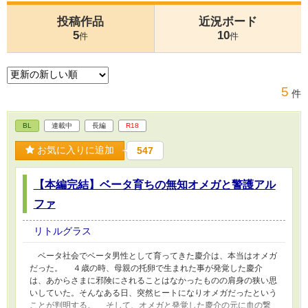
投稿作品
近況ボード
5
10
件
件
5
件
BL
連載中
長編
R18
お気に入りに追加
547
【本編完結】ベータ育ちの無知オメガと警護アル
ファ
リトルグラス
ベータ社会でベータ男性として育ってきた慶介は、本当はオメガ
だった。 ４歳の時、母親の托卵で生まれた事が発覚した慶介
は、あからさまに邪険にされることはなかったものの肩身の狭い思
いしていた。そんなある日、突然ヒートになりオメガだったという
ことが判明する。 そして、オメガと発覚した慶介の元に血の繋