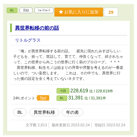
BL
完結
ｼｮｰﾄｼｮｰﾄ
お気に入りに追加
29
異世界転移の前の話
リトルグラス
「俺」が異世界転移する前の話。 庭先に現れたみすぼらしい
子どもを、拾って、世話して、育てて、仲良くなって、絆されちゃ
って、この世界から向こうの世界に行く前のプロローグ。 ＊＊＊
異世界転移、転生モノは始まりの序章や序盤を考えるのが一番楽
しいので、つい妄想します。 これは、その中でも、異世界に行
った後の設定を全く考えていないネタです。
228,619
小説
位 / 228,619件
31,391
0pt
24h.ポイント
位 / 31,391件
BL
BL
異世界転移
年の差
文字数 2,913
最終更新日 2023.02.24
登録日 2023.02.24