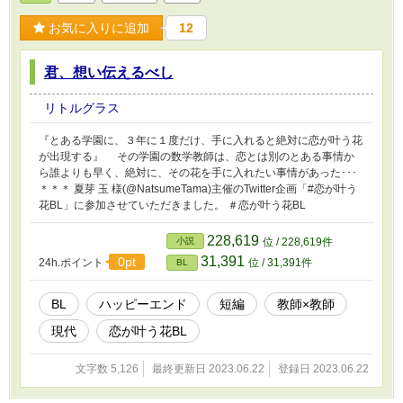
お気に入りに追加
12
君、想い伝えるべし
リトルグラス
『とある学園に、３年に１度だけ、手に入れると絶対に恋が叶う花
が出現する』 その学園の数学教師は、恋とは別のとある事情か
ら誰よりも早く、絶対に、その花を手に入れたい事情があった･･･
＊＊＊ 夏芽 玉 様(@NatsumeTama)主催のTwitter企画「#恋が叶う
花BL」に参加させていただきました。 ＃恋が叶う花BL
228,619
小説
位 / 228,619件
31,391
0pt
24h.ポイント
位 / 31,391件
BL
BL
ハッピーエンド
短編
教師×教師
現代
恋が叶う花BL
文字数 5,126
最終更新日 2023.06.22
登録日 2023.06.22