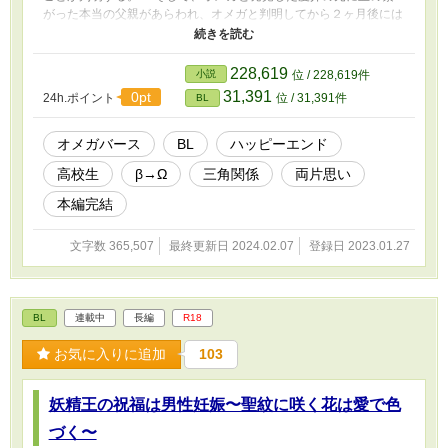
がった本当の父親があらわれ、オメガと判明してから２ヶ月後には
血縁上の父親の養子になっていた。 オメガになった慶介はアル
ファとオメガのバース性が独自に形成するバース社会へと足を踏み
入れる。 バース社会は、長く続いたアルファ至上主義によって
228,619
小説
位 / 228,619件
数が激減し、現代では１０００人に１人にまでへり、昔は社会的地
31,391
0pt
24h.ポイント
位 / 31,391件
BL
位の低かったオメガが今では、家の宝として蝶よ花よと大事に守り
育てられている。そして、アルファ達はそんなオメガに傅き必死に
求婚するのである。 バース社会を知らないベータ育ちの慶介は
オメガバース
BL
ハッピーエンド
警護についてくれるアルファたちに守られながら、オメガという性
高校生
β→Ω
三角関係
両片思い
を受け入れていく。 ＊＊＊ 前半は、ベータ育ちで無知なオメガ
の慶介と警護としては優秀だがアルファとしては最後の一押しの足
本編完結
らない根っからの補佐アルファの酒田との、ほのかな両片想い。
後半は、無知オメガの慶介に運命の番が現れて本能に振り回され
文字数 365,507
最終更新日 2024.02.07
登録日 2023.01.27
ながらも、心で望むものを選び抜くモヤモヤMAXの三角関係です。
＊＊ ※独自設定ありのオメガバースなのでご注意ください。 ※
R・R18には性的な描写があります。 ＊＊ ○番外編SS、始めまし
た。
BL
連載中
長編
R18
お気に入りに追加
103
妖精王の祝福は男性妊娠〜聖紋に咲く花は愛で色
づく〜