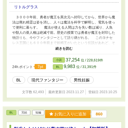
リトルグラス
３０００年前、勇者が魔王を異次元へ封印してから、世界から魔
法は廃れ精霊は姿を消し、人々は魔法を科学で解明し、電気を使っ
て便利に暮らす。 魔法が使える人間は力を失い数は減り、人魚
や獣人の亜人種は絶滅寸前。歴史の授業では勇者が魔王を封印した
物語りも、今やファンタジーとして語り継がれる。 このヨナセ
レス王国にも６００年前まで妖精王がいたという伝説があれど、そ
の存在を本当に信じている人間は少ない。 妖精王伝説が語る
『枯れない泉』はただの湧き水だと言われ、『約束の糧』は潮流の
変化で魚が穫れるようになっただけとされているなか、男性が妊娠
37,254
小説
位 / 228,619件
出来る『祝福』だけは、奇跡の魔法として今もなお引き継がれてい
9,983
7pt
24h.ポイント
位 / 31,391件
BL
る。 ＊ アレクレットは男性でありながら妊娠が出来る希少な
『祝福持ち』だ。 しかし、祝福を消したいと望んでいた。 父
親よりも年上の男からされる求婚から逃れるため。 ヘテロなの
BL
現代ファンタジー
男性妊娠
にゲイと結婚して、夫夫生活がうまくいかなかった父と同じ失敗を
しないため。 自分の目的のために女性と結婚する事もできない
文字数 62,493
最終更新日 2023.11.27
登録日 2023.10.25
アレクレットが思いついた方法は、結婚せずに子どもだけ作るこ
と。 そして、合コンで良い男をゲットしたと思ったら、事態は
思わぬ方向へ転がって── ＊＊ ・ファンタジー要素はありますが、
世界観は限りなく現代です。 ・男性が妊娠、出産する描写はあり
BL
完結
短編
お気に入りに追加
860
ません。 ・R･R18には性的な描写があります。 ＊＊＊