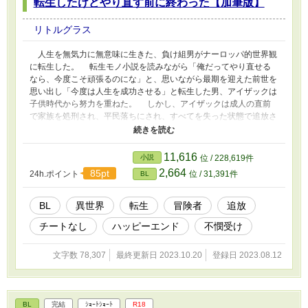
転生したけどやり直す前に終わった【加筆版】
リトルグラス
人生を無気力に無意味に生きた、負け組男がナーロッパ的世界観
に転生した。 転生モノ小説を読みながら「俺だってやり直せる
なら、今度こそ頑張るのにな」と、思いながら最期を迎えた前世を
思い出し「今度は人生を成功させる」と転生した男、アイザックは
子供時代から努力を重ねた。 しかし、アイザックは成人の直前
で家族を処刑され、平民落ちにされ、すべてを失った状態で追放さ
れた。 ろくなチートもなく、あるのは子供時代の努力の結果だ
け。ともに追放された子ども達を抱えてアイザックは南の港町を目
指す── ＊＊＊ 第１１回BL小説大賞にエントリーするために修
11,616
小説
位 / 228,619件
正と加筆を加え、作者のつぶやきは削除しました。(23'10'20) ＊＊
2,664
85pt
24h.ポイント
位 / 31,391件
BL
BL
異世界
転生
冒険者
追放
チートなし
ハッピーエンド
不憫受け
文字数 78,307
最終更新日 2023.10.20
登録日 2023.08.12
BL
完結
ｼｮｰﾄｼｮｰﾄ
R18