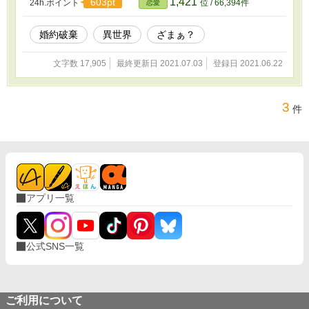
1,421
603pt
24h.ポイント
位 / 66,394件
恋愛
婚約破棄
異世界
ざまぁ？
文字数 17,905
最終更新日 2021.07.03
登録日 2021.06.22
3
件
アプリ一覧
公式SNS一覧
ご利用について