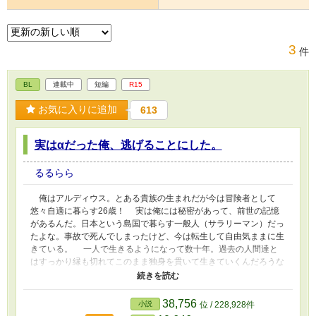
3
件
BL
連載中
短編
R15
お気に入りに追加
613
実はαだった俺、逃げることにした。
るるらら
俺はアルディウス。とある貴族の生まれだが今は冒険者として
悠々自適に暮らす26歳！ 実は俺には秘密があって、前世の記憶
があるんだ。日本という島国で暮らす一般人（サラリーマン）だっ
たよな。事故で死んでしまったけど、今は転生して自由気ままに生
きている。 一人で生きるようになって数十年。過去の人間達と
はすっかり縁も切れてこのまま独身を貫いて生きていくんだろうな
と思っていた矢先、事件が起きたんだ！ 前世持ち特級Sランク冒
険者（α）とヤンデレストーカー化した幼馴染（α→Ω）の追いかけ
っ子ラブ？ストーリー。 ！注意！ 初のオメガバース作品。 ゆるゆ
38,756
小説
位 / 228,928件
る設定です。運命の番はおとぎ話のようなもので主人公が暮らす時