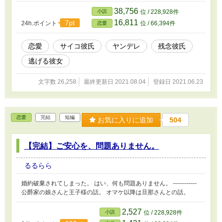
38,756
小説
位 / 228,928件
16,811
7pt
24h.ポイント
位 / 66,394件
恋愛
恋愛
サイコ彼氏
ヤンデレ
残念彼氏
逃げる彼女
文字数 26,258
最終更新日 2021.08.04
登録日 2021.06.23
恋愛
完結
短編
お気に入りに追加
504
【完結】ご安心を、問題ありません。
るるらら
婚約破棄されてしまった。 はい、何も問題ありません。 ------------
公爵家の娘さんと王子様の話。 オマケ以降は旦那さんとの話。
2,527
小説
位 / 228,928件