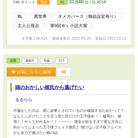
10,646
7pt
24h.ポイント
位 / 31,451件
BL
代には存在しないとされています。 バースが突然変異した設定で
すので、無理だと思われたらスッとページを閉じましょう。 ！ご
めんなさい！ 幼馴染だった王子様の嘆き3 の前に 復活した俺に不
BL
異世界
オメガバース（独自設定有り）
穏な影1 を更新してしまいました！申し訳ありません。新たに更
主人公視点
第9回ＢＬ小説大賞
新しましたので確認してみてください！
文字数 136,421
最終更新日 2022.05.28
登録日 2021.10.12
恋愛
連載中
長編
R15
お気に入りに追加
40
頭のおかしい彼氏から逃げたい
るるらら
不倫をしたのは、君に必要とされているのか確認するためだって？
なんとふざけたことを言う見た目だけの王子様め！！ 破局だ、破
局！！やってやれるか！！ ------------ 彼女が好きすぎて変な方向に
向かってしまった王子様フェイス彼氏と 情けない王子様フェイス
から全力で逃げたい娘の話。