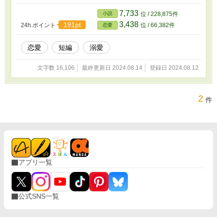
7,733
小説
位 / 228,875件
3,438
191pt
24h.ポイント
位 / 66,382件
恋愛
恋愛
短編
溺愛
文字数 16,106
最終更新日 2024.08.14
登録日 2024.08.12
2
件
アプリ一覧
公式SNS一覧