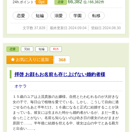
66,382
0pt
24h.ポイント
位 / 66,382件
恋愛
恋愛
短編
溺愛
学園
転移
文字数 37,828
最終更新日 2024.09.04
登録日 2024.08.30
恋愛
完結
短編
R15
お気に入りに追加
368
拝啓 お顔もお名前も存じ上げない婚約者様
オケラ
１５歳のユアは上流貴族のお嬢様。自然とたわむれるのが大好きな
女の子で、毎日山で植物を愛でている。しかし、こうして自由に過
ごせるのもあと半年だけ。１６歳になると正式に結婚することが決
まっている。彼女には生まれた時から婚約者がいるが、まだ一度も
会ったことがない。名前も知らないのは幼き日の彼女のわがままが
原因で……。半年後に結婚を控える中、彼女は山の中でとある殿方
と出会い……。