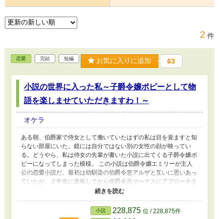
2
件
恋愛
完結
短編
お気に入りに追加
63
小説の世界に入った私～子爵令嬢ポピーとして物
語を楽しませていただきますわ！～
オケラ
ある朝、伯爵家で侍女として働いていたはずの私は目を覚ますと知
らない部屋にいた。鏡には自分ではない別の女性の顔が映ってい
る。どうやら、私は侍女の先輩が書いた小説に出てくる子爵令嬢ポ
ピーになってしまった模様。 この小説は伯爵令嬢エミリーが主人
公の恋愛小説だ。最初は幼馴染の伯爵令息アルザと互いに思いあっ
ていたが、２年生に進級してから侯爵令息マークスにアプローチさ
れ仲を深めていく。最終的にエミリーはマークスと婚約を結ぶのだ
が、なぜアルザが選ばれなかったのか詳細は描かれていなかった。
エミリーとアルザの間に何があったのか……。小説の世界に入り込
228,875
小説
位 / 228,875件
んだ私はその理由を思わぬ形で知ってしまい……。