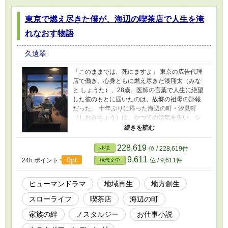
東京で燃え尽きた僕が、海辺の喫茶店で人生を淹
れなおす物語
久遠翠
「このままでは、死にますよ」 東京の広告代理
店で働き、心身ともに燃え尽きた湊翔太（みな
と しょうた）、28歳。医師の言葉で人生に絶望
した彼のもとに届いたのは、故郷の祖母の訃報
だった。 十年ぶりに帰った海辺の町・汐見町
（しおみちょう）は、かつての活気を失い、シ
ャッター通りが続く寂れた場所に変わり果てて
いた。祖母が遺した小さな喫茶店「海猫（うみ
ねこ）」。そこで翔太が見つけたのは、数十年
228,619
小説
位 / 228,619件
にわたり綴られた一冊の日記だった。 『喫茶店
9,611
0pt
24h.ポイント
位 / 9,611件
現代文学
は町の縮図。人が集う場所には必ず未来があ
る。』 日記に記された祖母の想いと、町の人々
のささやかな歴史。そして、巨大リゾート開発
ヒューマンドラマ
地域再生
地方創生
計画に揺れる故郷の姿。 「おばあちゃんの店
スローライフ
喫茶店
海辺の町
を、もう一度この町の灯りにしたい」 幼なじみ
の沙織（さおり）に支えられ、翔太は喫茶店の
家族の絆
ノスタルジー
お仕事小説
再開を決意する。 一杯のコーヒーが、凍てつい
た人々の心を溶かし、バラバラになった町を繋