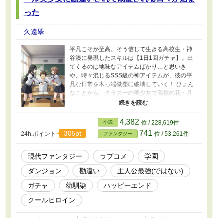
った
久遠翠
平凡こそが至高。そう信じて生きる高校生・神
谷湊に発現したスキルは【1日1回ガチャ】。出
てくるのは地味なアイテムばかり…と思いき
や、時々混じるSSS級の神アイテムが、彼の平
凡な日常を木っ端微塵に破壊していく！ ひょん
なことから、クラス一の美少女で高嶺の花・月
島凛の窮地を救ってしまった湊。正体を隠した
はずが、ガチャで手に入れたトンデモアイテム
のせいで、次々とボロが出てしまう。 「あな
4,382
小説
位 / 228,619件
た、一体何者なの…？」 クールな彼女からの疑
741
305pt
24h.ポイント
位 / 53,261件
ファンタジー
いと興味は、やがて熱烈なアプローチへと変わ
り…！？ 平凡を愛する男と、彼を最強だと勘違
いしたクール美少女、そして秘密を抱えた世話
現代ファンタジー
ラブコメ
学園
焼き幼馴染が織りなす、勘違い満載の学園ダン
ダンジョン
勘違い
主人公最強(ではない)
ジョン・ラブコメ、ここに開幕！
ガチャ
幼馴染
ハッピーエンド
クールヒロイン