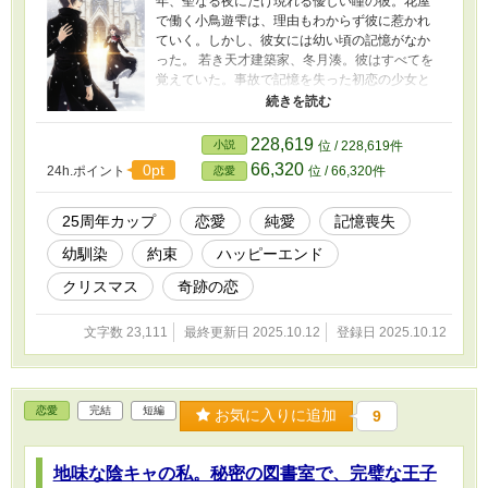
年、聖なる夜にだけ現れる優しい瞳の彼。花屋
で働く小鳥遊雫は、理由もわからず彼に惹かれ
ていく。しかし、彼女には幼い頃の記憶がなか
った。 若き天才建築家、冬月湊。彼はすべてを
覚えていた。事故で記憶を失った初恋の少女と
交わした、遠い日の約束を。 「毎年この教会で
会おう。そして二十五歳になった年のクリスマ
スに、まだ想い合っていたら結婚しよう」 真実
228,619
小説
位 / 228,619件
を告げられぬまま、再び始まる二人の恋。蘇る
66,320
0pt
24h.ポイント
位 / 66,320件
恋愛
記憶の痛みと、一途な愛が綴られた日記が過去
と現在を繋ぐとき、雪降る教会で奇跡が起き
る。 これは、世界で一番切なくて、優しい恋の
25周年カップ
恋愛
純愛
記憶喪失
物語。
幼馴染
約束
ハッピーエンド
クリスマス
奇跡の恋
文字数 23,111
最終更新日 2025.10.12
登録日 2025.10.12
恋愛
完結
短編
お気に入りに追加
9
地味な陰キャの私。秘密の図書室で、完璧な王子