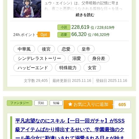
ュウ・エイシン）は、父帝暗殺の記憶に苛ま
れ、夜ごと悪夢にうなされる孤独な日々を送っ
ていた。 ある日、偶然にも皇帝の寝間着を繕う
ことになった玲花。その夜、彼女が迷い込んだ
のは、燃え盛る炎と悲鳴に満ちた、皇帝の絶望
228,619
小説
位 / 228,619件
的な悪夢だった。 「大丈夫ですよ」――無意識
66,320
0pt
24h.ポイント
位 / 66,320件
恋愛
に差し伸べた手と温かい声は、彼の凍てついた
心をわずかに溶かす。 夢の中の穏やかな時間だ
けが、二人の心を繋ぐ唯一の絆。しかし、その
中華風
後宮
恋愛
皇帝
特別な関係は、やがて後宮に渦巻く嫉妬と陰謀
シンデレラストーリー
溺愛
身分差
を引き寄せていく。 これは、孤独な皇帝と心優
しきお針子が、悪夢と運命に立ち向かい、唯一
ハッピーエンド
特殊能力
女官
無二の愛を見つけるまでの、きらびやかで切な
い中華風夢幻譚。
文字数 29,405
最終更新日 2025.11.16
登録日 2025.11.16
ファンタジー
完結
短編
お気に入りに追加
605
平凡志望なのにスキル【一日一回ガチャ】がSSS
級アイテムばかり排出するせいで、学園最強のク
ール美少女に勘違いされて溺愛される日々が始ま