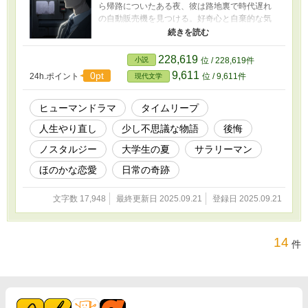
ら帰路についたある夜、彼は路地裏で時代遅れ
の自動販売機を見つける。好奇心と自棄的な気
持ちで買ったのは、商品見本のない、謎めいた
小箱を開けるための古びた鍵だった。 鍵が扉を
開いたのは、過去の世界。 まばゆい太陽、鳴り
228,619
小説
位 / 228,619件
響くセミの声、そして、屈託なく笑う仲間た
9,611
0pt
24h.ポイント
位 / 9,611件
現代文学
ち。そこは、彼が人生で最も輝き、そして最も
後悔を残した十年前の夏だった。 「今度こそ、
完璧な夏にする。そして、伝えられなかった想
ヒューマンドラマ
タイムリープ
いを彼女に――」 過去の記憶を道しるべに、健
人生やり直し
少し不思議な物語
後悔
吾は失われた青春を取り戻そうと奔走する。だ
が、完璧を演じようとすればするほど、何かが
ノスタルジー
大学生の夏
サラリーマン
少しずつ歪んでいく。本当にやり直すべきは、
過去の出来事か、それとも――。 これは、一人
ほのかな恋愛
日常の奇跡
の青年が不思議な奇跡を通して、過去の後悔と
向き合い、「今」を生きる意味を見つけ出す、
文字数 17,948
最終更新日 2025.09.21
登録日 2025.09.21
少し切なく、どこまでも優しい物語。
14
件