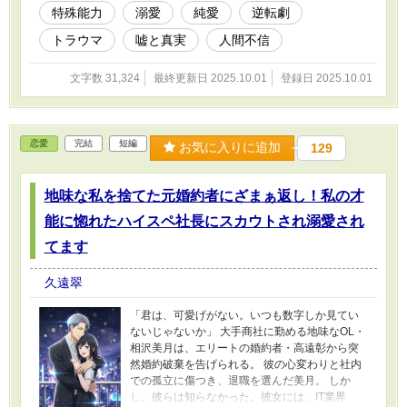
特殊能力
溺愛
純愛
逆転劇
く詩織。しかし、二人の心を繋いだ蓮の新作小
説が、過去の悲劇と裏切りを呼び覚ます。蓮の
トラウマ
嘘と真実
人間不信
人生を破壊した「泥色の声を持つ男」が、再び
彼らの前に現れた時、詩織の呪いであったはず
文字数 31,324
最終更新日 2025.10.01
登録日 2025.10.01
の能力は、やがて愛する人を守るための唯一の
剣となる。 信じられるものが何もない世界で、
それでも人を信じようとする二人の魂の軌跡を
描く、感動の物語。
恋愛
完結
短編
お気に入りに追加
129
地味な私を捨てた元婚約者にざまぁ返し！私の才
能に惚れたハイスペ社長にスカウトされ溺愛され
てます
久遠翠
「君は、可愛げがない。いつも数字しか見てい
ないじゃないか」 大手商社に勤める地味なOL・
相沢美月は、エリートの婚約者・高遠彰から突
然婚約破棄を告げられる。 彼の心変わりと社内
での孤立に傷つき、退職を選んだ美月。 しか
し、彼らは知らなかった。彼女には、IT業界