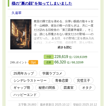
様の”裏の顔”を知ってしまいました
久遠翠
教室の隅で息を潜める、分厚い眼鏡の陰キャ女
子・山崎静。彼女の唯一の安らぎは、月に一度
だけ訪れる旧校舎の「第三図書準備室」。そこ
は、誰にも邪魔されない彼女だけの聖域――の
はずだった。 ある日、その聖域に足を踏み入れ
たのは、スポーツ万能、成績優秀、誰もが憧れ
る学園の完璧王子・橘慶一郎。住む世界が違う
はずの彼が読んでいたのは、静が愛してやまな
い超マイナーSF小説だった！？ 「もしかして、
228,619
小説
位 / 228,619件
あなたも――」 この出会いをきっかけに、出席
66,320
0pt
24h.ポイント
位 / 66,320件
恋愛
番号25番同士の二人は、毎月25日だけの「秘密
の友達」になる。完璧な仮面の下に重度のオタ
クな素顔を隠す王子と、分厚い眼鏡の下に類い
25周年カップ
学園ラブコメ
まれなる才能を隠す少女。古書の匂いが満ちる
シンデレラストーリー
青春恋愛
完璧王子
静かな部屋で、二人の心は少しずつ近づいてい
く。 これは、冴えない少女が本当の自分を見つ
ギャップ萌
秘密の関係
図書室
オタク
け、最高の恋を手に入れる、甘くて少しだけ切
ないシンデレラストーリー。ギャップ萌え満載
ハッピーエンド
の、心温まる放課後ラブコメディ！
文字数 26,883
最終更新日 2025.10.12
登録日 2025.10.12