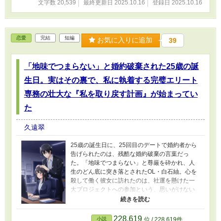
文字数 20,539
最終更新日 2025.10.16
登録日 2025.10.16
恋愛
完結
短編
お気に入りに追加
39
「地味でつまらない」と婚約破棄された25歳の誕
生日。実はその裏で、私に執着する完璧エリート
専務の壮大な『私を取り戻す計画』が始まってい
た
久遠翠
25歳の誕生日に、25回目のデートで婚約者から
告げられたのは、残酷な婚約破棄の言葉だっ
た。「地味でつまらない」と尊厳を砕かれ、人
生のどん底に突き落とされたOL・白石紬。心を
殺して働く彼女に訪れたのは、社運を懸けた一
大プロジェクトへの参加という、思いがけない
転機だった。 彼女を待ち受けていたのは、完璧
すぎるエリート専務・一条蓮。雲の上の存在で
ある彼に萎縮する紬だったが、蓮はなぜか彼女
228,619
小説
位 / 228,619件