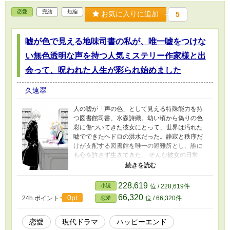
恋愛
完結
短編
お気に入りに追加
5
嘘が色で見える地味司書の私が、唯一嘘をつけな
い無色透明な声を持つ人気ミステリー作家様と出
会って、呪われた人生が彩られ始めました
久遠翠
人の嘘が「声の色」として見える特殊能力を持
つ図書館司書、水森詩織。幼い頃から偽りの色
彩に傷ついてきた彼女にとって、世界は汚れた
嘘でできたヘドロの洪水だった。静寂と秩序だ
けが支配する図書館を唯一の避難所とし、誰に
も心を許さず生きてきた。 そんな彼女の日常
は、一人の男の出現によって静かに崩れ始め
る。閉館間際に現れたその男の声は、どこまで
も純粋な「無色透明」だったのだ。 彼の名は、
228,619
小説
位 / 228,619件
海道蓮。人間の心の闇や嘘をテーマにした作品
66,320
0pt
24h.ポイント
位 / 66,320件
恋愛
で知られる、ベストセラーミステリー作家。誰
よりも嘘を知り尽くしているはずの彼が、一切
の嘘をつけないという巨大な矛盾。 蓮の透明な
恋愛
現代ドラマ
ハッピーエンド
声に唯一の安らぎを見出し、次第に惹かれてい