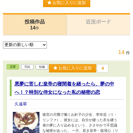
お気に入りに追加
投稿作品
近況ボード
14
件
14
件
恋愛
完結
短編
お気に入りに追加
4
悪夢に苦しむ皇帝の寝間着を繕ったら、夢の中
へ！？特別な侍女になった私の秘密の恋
久遠翠
後宮の片隅で働くお針子の少女、李玲花（リ・
リンファ）。彼女には、自分が縫った衣を纏う
者の夢に入り込めるという、ささやかで不思議
な秘密があった。 一方、若き皇帝・龍瑛心（リ