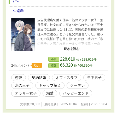
た。
久遠翠
広告代理店で働く仕事一筋のアラサー女子・葉
月美桜。彼女の前に突きつけられたのは「三十
歳までに結婚しなければ、実家の老舗和菓子屋
は人手に渡る」という祖父の遺言だった。崖っ
ぷちの美桜に手を差し伸べたのは、社内で『氷
の王子』と噂されるクールな年下後輩・一条
蓮。「僕と契約結婚しませんか？」――利害一
致で始まった、期限付きの偽りの夫婦生活。し
かし、同居するうちに見えてきた彼の意外な素
228,619
小説
位 / 228,619件
顔に、美桜の心は揺れ動く。料理上手で、猫が
66,320
0pt
24h.ポイント
位 / 66,320件
恋愛
好きで、夜中に一人でピアノを弾く彼。契約違
反だと分かっているのに、この温かい日だまり
のような時間に、いつしか本気で惹かれてい
恋愛
契約結婚
オフィスラブ
年下男子
た。これは、氷のように冷たい契約から始ま
氷の王子
ギャップ萌え
クーデレ
る、不器用で甘い、とろけるような恋の物語。
アラサー女子
溺愛
ハッピーエンド
文字数 20,083
最終更新日 2025.10.04
登録日 2025.10.04