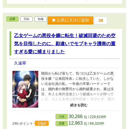
恋愛
完結
短編
お気に入りに追加
38
乙女ゲームの悪役令嬢に転生！破滅回避のため空
気を目指したのに、勘違いでモブキャラ護衛の重
すぎる愛に捕まりました
久遠翠
階段から転げ落ちて、気づけば乙女ゲームの悪
役令嬢『公条院玲奈』に転生していた、しがな
い元会社員の私。一年後の卒業パーティーで
は、婚約者の御曹司から婚約破棄され、家は没
落、本人も海外追放という破滅ルートが待って
いる。そんな未来は絶対回避！ 目立たず、騒が
ず、空気のように過ごして、平穏な日々を手に
入れるはずが……ゲームの知識でヒロインの罠
を無意識に回避していたら、なぜか周りから
30,266
小説
位 / 228,619件
「全てお見通しの完璧令嬢」と崇められてしま
12,963
14pt
24h.ポイント
位 / 66,320件
恋愛
う事態に！ 婚約者はヒロインにご執心だし、ヒ