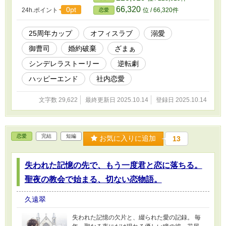
の隠れた才能を見抜き、甘く、そして情熱的に
66,320
0pt
24h.ポイント
位 / 66,320件
恋愛
導いていく。「ずっと君だけを見ていた」――
その言葉に秘められた、彼の執着にも似た一途
な想いとは？ 絶望の「25」から始まる、ドラマ
25周年カップ
オフィスラブ
溺愛
ティックな逆転劇。これは、不器用なシンデレ
御曹司
婚約破棄
ざまぁ
ラが、全てを懸けて愛してくれる王子様と出会
い、最高の幸せを掴むまでの、とびきり甘くて
シンデレラストーリー
逆転劇
爽快なオフィスラブストーリー。
ハッピーエンド
社内恋愛
文字数 29,622
最終更新日 2025.10.14
登録日 2025.10.14
恋愛
完結
短編
お気に入りに追加
13
失われた記憶の先で、もう一度君と恋に落ちる。
聖夜の教会で始まる、切ない恋物語。
久遠翠
失われた記憶の欠片と、綴られた愛の記録。 毎