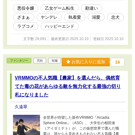
ロインの敵意は増すばかり。そんな私の唯一の
癒やしは、いつも無表情で影のように寄り添う
悪役令嬢
乙女ゲーム転生
勘違い
護衛の黒瀬隼人。モブのはずの彼のさりげない
ざまぁ
ヤンデレ
執着愛
溺愛
忠犬
優しさに惹かれていくけれど、その瞳の奥に
は、どうやら底知れない執着が隠されているよ
ラブコメ
ハッピーエンド
うで……？ 勘違いとすれ違いが加速する、破滅
回避ラブコメディ！ 悪役令嬢は、忠実すぎる護
文字数 29,091
最終更新日 2025.10.10
登録日 2025.10.10
衛の重すぎる愛と共に、最高のハッピーエンド
を掴み取れるのか！？
ファンタジー
完結
短編
お気に入りに追加
16
VRMMOの不人気職【農家】を選んだら、偶然育
てた毒の花があらゆる敵を無力化する最強の切り
札になりました
久遠翠
全世界が待望した新作VRMMO『Arcadia
Sphere Online』（ASO）。 大学生の相田湊
（アイダミナト）が、この仮想世界で選んだ職
業は、誰からも見向きもされない不人気職【農