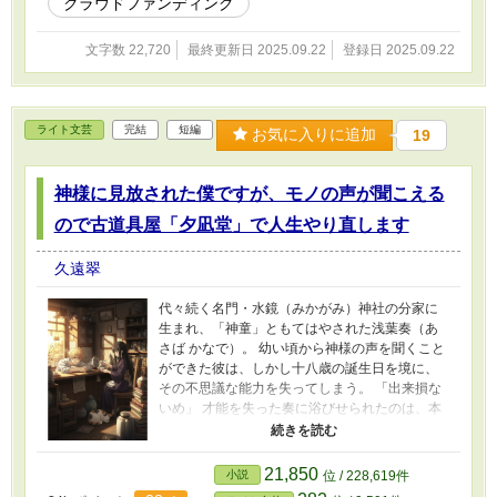
クラウドファンディング
いでいく。 これは、人生のどん底から立ち上が
った一人の青年と、寂れた港町が温かな光を取
文字数 22,720
最終更新日 2025.09.22
登録日 2025.09.22
り戻していく、優しさに満ちた再生物語。
ライト文芸
完結
短編
お気に入りに追加
19
神様に見放された僕ですが、モノの声が聞こえる
ので古道具屋「夕凪堂」で人生やり直します
久遠翠
代々続く名門・水鏡（みかがみ）神社の分家に
生まれ、「神童」ともてはやされた浅葉奏（あ
さば かなで）。 幼い頃から神様の声を聞くこと
ができた彼は、しかし十八歳の誕生日を境に、
その不思議な能力を失ってしまう。 「出来損な
いめ」 才能を失った奏に浴びせられたのは、本
家の跡継ぎである完璧な兄・律（りつ）からの
冷たい言葉だった。 家を追い出され、降りしき
る雨の中、都会の片隅で絶望に打ちひしがれる
21,850
小説
位 / 228,619件
奏。彼が雨宿りのために駆け込んだのは、忘れ