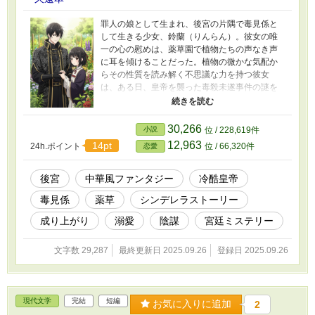
罪人の娘として生まれ、後宮の片隅で毒見係と
して生きる少女、鈴蘭（りんらん）。彼女の唯
一の心の慰めは、薬草園で植物たちの声なき声
に耳を傾けることだった。植物の微かな気配か
らその性質を読み解く不思議な力を持つ彼女
は、ある日、皇帝を襲った毒殺未遂事件の謎を
解き明かす。 その類まれな才覚を見出したの
は、冷酷非情と噂される若き皇帝・蒼焔（そう
えん）。彼は鈴蘭を側仕えとして傍に置くが、
30,266
小説
位 / 228,619件
その仮面の下には、深い孤独と癒やされぬ痛み
12,963
14pt
24h.ポイント
位 / 66,320件
恋愛
を隠していた。鈴蘭が調合する薬草茶の香りだ
けが、彼の心を解きほぐしていく。 誰にも心を
開かなかった皇帝と、植物としか心を通わせな
後宮
中華風ファンタジー
冷酷皇帝
かった女官。二つの孤独な魂は、いつしか互い
毒見係
薬草
シンデレラストーリー
を唯一無二の存在として求め合うようになる。
しかし、皇帝の寵愛は、きらびやかな後宮に渦
成り上がり
溺愛
陰謀
宮廷ミステリー
巻く嫉妬と陰謀の格好の的となる。次々と襲い
来る危機に、鈴蘭は植物の知識という武器で立
文字数 29,287
最終更新日 2025.09.26
登録日 2025.09.26
ち向かう。 これは、一人の健気な女官が、その
知恵と真心で巨大な陰謀を暴き、冷たい氷で覆
われた皇帝の心を溶かし、国の運命さえも変え
ていく、愛と再生の物語。
現代文学
完結
短編
お気に入りに追加
2