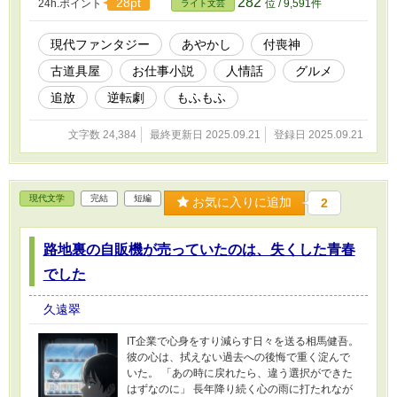
282
28pt
24h.ポイント
位 / 9,591件
ライト文芸
られたように佇む一軒の古道具屋「夕凪堂（ゆ
うなぎどう）」だった。 そこで彼を待っていた
のは、古風な着物をまとった美しい少女・紬
現代ファンタジー
あやかし
付喪神
（つむぎ）と、一匹の三毛猫・琥珀（こは
古道具屋
お仕事小説
人情話
グルメ
く）。 紬に差し出された温かいお茶を一口飲ん
だとき、奏は店内に置かれた古道具たちから、
追放
逆転劇
もふもふ
ざわめくような不思議な「声」が聞こえること
に気づく。それは神様の声とは違う、モノに宿
文字数 24,384
最終更新日 2025.09.21
登録日 2025.09.21
った記憶や想いの断片だった。 神様との対話能
力を失った代わりに、モノと対話する新たな能
力に目覚めた奏。 彼の力を見抜いた紬は、店の
品々に宿る想いが集まって生まれた付喪神（つ
現代文学
完結
短編
くもがみ）であること、そして猫の琥珀が猫又
お気に入りに追加
2
であることを明かし、奏に住み込みで働くこと
を提案する。 これは、神様に見放された一人の
路地裏の自販機が売っていたのは、失くした青春
青年が、モノと人、そしてあやかしが集う温か
な古道具屋で、失くした絆と自身の居場所を見
でした
つけ出す、優しい再生の物語です。
久遠翠
IT企業で心身をすり減らす日々を送る相馬健吾。
彼の心は、拭えない過去への後悔で重く淀んで
いた。 「あの時に戻れたら、違う選択ができた
はずなのに」 長年降り続く心の雨に打たれなが