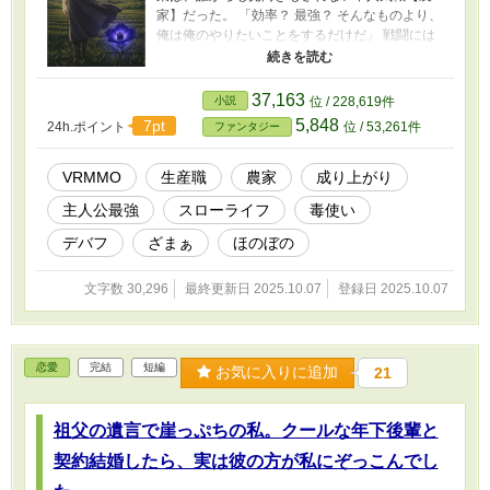
家】だった。 「効率？ 最強？ そんなものより、
俺は俺のやりたいことをするだけだ」 戦闘には
全く向かず、ひたすら土をいじり、作物を育て
るだけの日々。 他のプレイヤーがモンスターを
狩り、レベルを上げていく中、ミナトはただ
37,163
小説
位 / 228,619件
黙々と、現実世界で培った農業知識を活かして
5,848
7pt
24h.ポイント
位 / 53,261件
ファンタジー
畑を耕し続ける。 しかし、ある日、品種改良の
過程で偶然にも未知の植物『幽玄花（ゆうげん
ばな）』の栽培に成功したことから、彼の運命
VRMMO
生産職
農家
成り上がり
は大きく動き出す。 その美しい花弁に秘められ
主人公最強
スローライフ
毒使い
ていたのは、触れる者すべての力を奪う、凶悪
な麻痺毒。 ――この毒、戦いに使えるんじゃな
デバフ
ざまぁ
ほのぼの
いか？ 一つの閃きが、最弱の農家を、ゲーム世
界の理を覆す存在へと変貌させる。 投擲アイテ
文字数 30,296
最終更新日 2025.10.07
登録日 2025.10.07
ム、料理、罠――。 彼の生み出す毒のデバフア
イテムは、ボス戦の常識を覆し、対人戦のセオ
リーを破壊する。 トッププレイヤーたちは、そ
の姿なき脅威をこう呼んだ。 『歩く災害』『姿
恋愛
完結
短編
なき暗殺者』と。 これは、剣も魔法も持たない
お気に入りに追加
21
一人の農家が、知恵と探求心、そして一輪の毒
の花を武器に、最強へと成り上がっていく物
祖父の遺言で崖っぷちの私。クールな年下後輩と
語。
契約結婚したら、実は彼の方が私にぞっこんでし