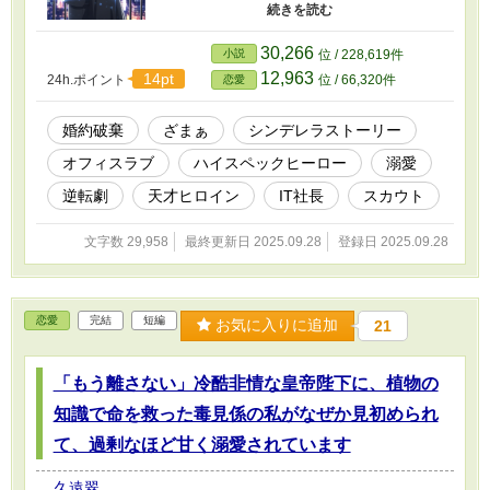
で“K”という名で知られる伝説的なデータアナリ
ストという、もう一つの顔があったことを。 失
意の中、足を運んだ交流会で美月が出会ったの
30,266
小説
位 / 228,619件
は、急成長中のIT企業「ホライゾン・テクノロジ
12,963
14pt
24h.ポイント
位 / 66,320件
恋愛
ーズ」の若き社長・一条蓮。 彼女が何気なく口
にした市場分析の鋭さに衝撃を受けた蓮は、す
ぐさま彼女を破格の条件でスカウトする。 「君
婚約破棄
ざまぁ
シンデレラストーリー
のその目で、俺と未来を見てほしい」──。 蓮の
オフィスラブ
ハイスペックヒーロー
溺愛
情熱に心を動かされ、新たな一歩を踏み出した
美月は、その才能を遺憾なく発揮していく。 地
逆転劇
天才ヒロイン
IT社長
スカウト
味なOLから、誰もが注目するキャリアウーマン
へ。 そして、仕事のパートナーである蓮の、真
文字数 29,958
最終更新日 2025.09.28
登録日 2025.09.28
っ直ぐで誠実な愛情に、凍てついていた心は次
第に溶かされていく。 これは、才能というガラ
スの靴を見出された、一人の女性のシンデレラ
ストーリー。 数字の奥に隠された真実を見抜く
恋愛
完結
短編
彼女が、本当の愛と幸せを掴むまでの、最高に
お気に入りに追加
21
ドラマチックな逆転ラブストーリー。
「もう離さない」冷酷非情な皇帝陛下に、植物の
知識で命を救った毒見係の私がなぜか見初められ
て、過剰なほど甘く溺愛されています
久遠翠