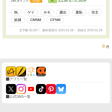
3,258
63pt
24h.ポイント
位 / 31,392件
BL
BL
ゲイ
ホモ
露出
羞恥
坊主
奴隷
CMNM
CFNM
文字数 92,657
最終更新日 2025.02.28
登録日 2025.02.28
8
件
アプリ一覧
公式SNS一覧