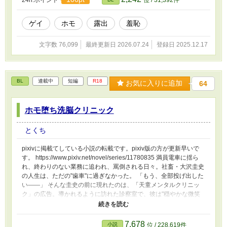
か、それとも——。 pixivにて連載している作品の転載です。pixiv
版の方が更新早いです。
ゲイ
ホモ
露出
羞恥
文字数 76,099
最終更新日 2026.07.24
登録日 2025.12.17
BL
連載中
短編
R18
お気に入りに追加
64
ホモ堕ち洗脳クリニック
とくち
pixivに掲載てしている小説の転載です。pixiv版の方が更新早いで
す。 https://www.pixiv.net/novel/series/11780835 満員電車に揺ら
れ、終わりのない業務に追われ、罵倒される日々。社畜・大沢圭史
の人生は、ただの"歯車"に過ぎなかった。 「もう、全部投げ出した
い――」 そんな圭史の前に現れたのは、「天童メンタルクリニッ
ク」の広告。導かれるように訪れた診察室で、彼は"穏やかな微笑
みを浮かべる医師・天童義和"と出会う。 「大丈夫ですよ、大沢さ
ん。」 優しく響く声、深く甘い香り、そして施される"治療"。それ
はただのカウンセリングではなかった。気づけば、圭史の心は絡め
7,678
小説
位 / 228,619件