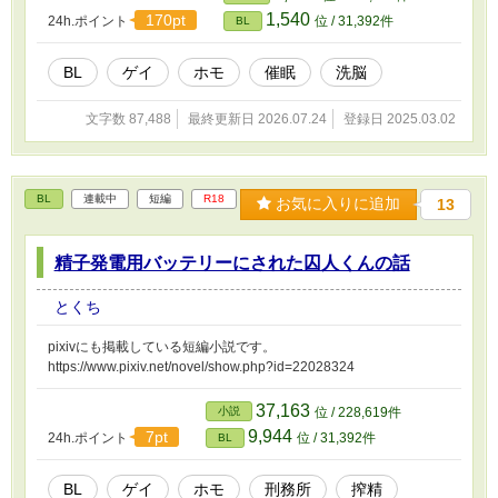
取られ、常識が歪み、肉体までもが変えられていく…。 「社畜が
1,540
170pt
24h.ポイント
位 / 31,392件
BL
嫌なら、便器という道もありますよ」 その言葉の意味を、圭史は
まだ理解していなかった。 彼の意識が深く沈んでいく中、"本当の
治療"が、ゆっくりと始まろうとしていた―― 果たして、天童義和
BL
ゲイ
ホモ
催眠
洗脳
の"治療"とは一体…？
文字数 87,488
最終更新日 2026.07.24
登録日 2025.03.02
BL
連載中
短編
R18
お気に入りに追加
13
精子発電用バッテリーにされた囚人くんの話
とくち
pixivにも掲載している短編小説です。
https://www.pixiv.net/novel/show.php?id=22028324
37,163
小説
位 / 228,619件
9,944
7pt
24h.ポイント
位 / 31,392件
BL
BL
ゲイ
ホモ
刑務所
搾精