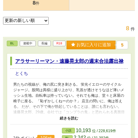
8
件
8
件
BL
連載中
長編
R18
お気に入りに追加
5
アラサーリーマン・遠藤晃太郎の週末合法露出禄
とくち
男たちの視線が、俺の尻に突き刺さる。 蛍光イエローのサイクル
ジャージ。股間は異様に盛り上がり、乳首が透けそうなほど薄いメ
ッシュ生地。自転車は持っていない。それでも俺は、堂々と床屋の
椅子に座る。 「恥ずかしくねーのか？」 店主の問いに、俺は答え
る。 だが、その下で俺が勃起していることは、誰にも言わない。
遠藤晃太郎、29歳。会社では「コンプラの鬼」と恐れられる真面目
な主任。だが週末の夜、彼は法の抜け穴を縫って「合法的に」肌を
晒す露出狂へと変貌する。 全ては計算。全ては合法。 見られる羞
恥と、バレない全能感。その狭間で、彼は今日も果てる。 だが、
10,193
小説
位 / 228,619件
完璧な計画は、いつか必ず崩れる。 遠藤を待ち受けるのは、破滅
2,242
106pt
24h.ポイント
位 / 31,392件
BL