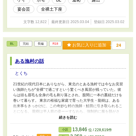
宴会芸
全裸土下座
文字数 12,822
最終更新日 2025.03.04
登録日 2025.03.02
BL
完結
長編
R18
お気に入りに追加
24
ある漁村の話
とくち
21世紀の現代日本にありながら、東北のとある漁村では今なお見習
い漁師たちが"全裸"で過ごすという驚くべき風習が残っていた。彼
らは頭も眉毛も全身の毛も剃り落とされ、股間に一本の藁紐だけを
巻いて暮らす。 東京の裕福な家庭で育った大学生・龍樹は、ある
出来事をきっかけに、この奇妙な村の漁師・鮭田に引き取られるこ
とになる。 龍樹は半人前の姿ーーすなわち、強制的に服を脱がさ
れ、頭も体毛もすべて剃られ、股間には藁紐だけという姿にされて
しまう。 pixivで掲載していた作品の転載です。
https://www.pixiv.net/novel/series/11708673
13,846
小説
位 / 228,619件