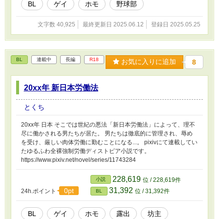
BL
ゲイ
ホモ
野球部
文字数 40,925
最終更新日 2025.06.12
登録日 2025.05.25
BL
連載中
長編
R18
お気に入りに追加
8
20xx年 新日本労働法
とくち
20xx年 日本 そこでは世紀の悪法「新日本労働法」によって、理不
尽に働かされる男たちが居た。 男たちは徹底的に管理され、辱め
を受け、厳しい肉体労働に勤むことになる...。 pixivにて連載してい
たゆるふわ全裸強制労働ディストピア小説です。
https://www.pixiv.net/novel/series/11743284
228,619
小説
位 / 228,619件
31,392
0pt
24h.ポイント
位 / 31,392件
BL
BL
ゲイ
ホモ
露出
坊主