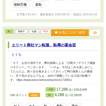
強制労働
羞恥
文字数 134,167
最終更新日 2025.06.03
登録日 2025.04.29
BL
連載中
短編
R18
お気に入りに追加
19
エリート商社マン転落、恥辱の宴会芸
とくち
「さて、お次の演目です。弊社徳島による『公開ダッチワイフ腰振
りオナニー』でございます」 「いやぁ、今日はこれを楽しみにし
てたんだよ。散々女を抱きまくってきたって噂の徳島くんの腰使
い、生で見れるなんてなぁ」 pixivで掲載している小説の転載で
す。 https://www.pixiv.net/novel/series/11726811
17,266
小説
位 / 228,619件
4,288
42pt
24h.ポイント
位 / 31,392件
BL
ゲイ
ホモ
BL
羞恥
露出