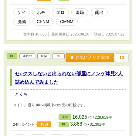
ゲイ
ホモ
エロ
羞恥
露出
洗脳
CFNM
CMNM
文字数 40,663
最終更新日 2025.08.20
登録日 2025.07.22
BL
連載中
短編
R18
お気に入りに追加
13
セ○クスしないと出られない部屋にノンケ球児2人
詰め込んでみました
とくち
タイトル通り pixiv掲載中の作品の転載です。
16,025
小説
位 / 228,619件
3,868
49pt
24h.ポイント
位 / 31,392件
BL