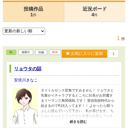
投稿作品
近況ボード
1
4
件
件
1
件
BL
連載中
短編
R18
お気に入りに追加
1
リョウタの話
安倍川きなこ
タイトルセンス皆無ですみません！ リョウタと
先輩がイチャラブするところに社長がお邪魔す
るリーマン三角関係BLです！ 冒頭高校時代から
始まるのでR18入ってます！！ よかったら暇つ
ぶしに読んでいって下さい、私が喜びます。 ち
なみにちゃんとリョウタも先輩も社長もフルネ
ームあります。 出てこないだけで。出てこない
だけで！！