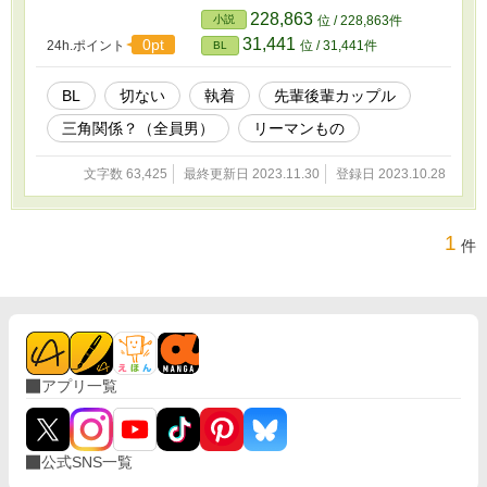
228,863
小説
位 / 228,863件
31,441
0pt
24h.ポイント
位 / 31,441件
BL
BL
切ない
執着
先輩後輩カップル
三角関係？（全員男）
リーマンもの
文字数 63,425
最終更新日 2023.11.30
登録日 2023.10.28
1
件
アプリ一覧
公式SNS一覧