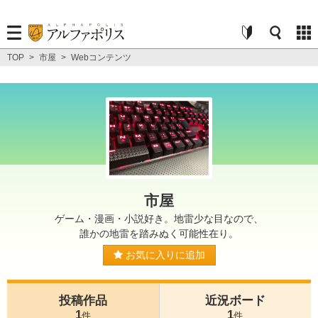
TOP
>
市屋
>
Webコンテンツ
市屋
ゲーム・漫画・小説好き。地雷少な目なので、
誰かの地雷を踏みぬく可能性在り。
お気に入りに追加
投稿作品
近況ボード
1
1
件
件