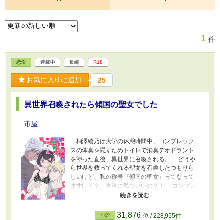
1
件
恋愛
連載中
長編
R18
お気に入りに追加
25
異世界召喚されたら傾国の聖女でした
市屋
桐澤綾乃は大学の休憩時間中、コンプレック
スの体臭を隠すためトイレで消臭デオドラント
を塗った直後、異世界に召喚される。 どうや
ら世界を救ってくれる聖女を召喚したつもりら
しいけど、私の称号『傾国の聖女』ってなって
ますけど？ 本当に私でいいの？！ コンプレ
ックスだった体臭が原因でとんでもないことに
なりながらも世界救済の為に綾乃は旅を続け
る。 果たして綾乃は『傾国』を覆すことが出
31,876
小説
位 / 228,955件