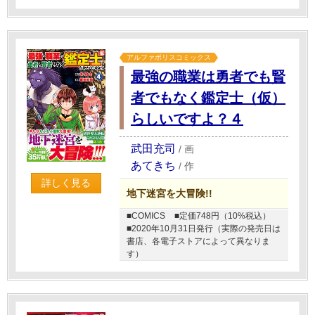
アルファポリスコミックス
最強の職業は勇者でも賢
者でもなく鑑定士（仮）
らしいですよ？４
武田充司
/
画
あてきち
/
作
詳しく見る
地下迷宮を大冒険!!
■COMICS
■定価748円（10%税込）
■2020年10月31日発行（実際の発売日は
書店、各電子ストアによって異なりま
す）