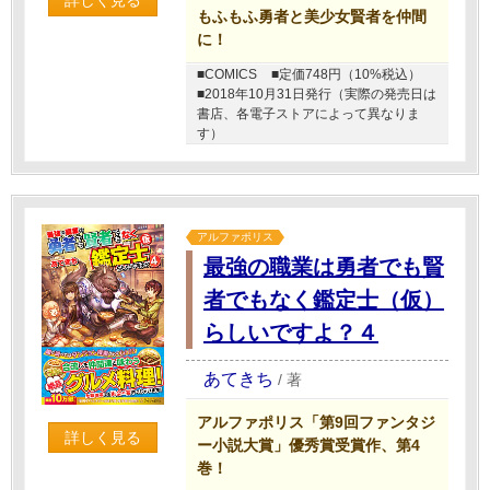
詳しく見る
もふもふ勇者と美少女賢者を仲間
に！
■COMICS
■定価748円（10%税込）
■2018年10月31日発行（実際の発売日は
書店、各電子ストアによって異なりま
す）
アルファポリス
最強の職業は勇者でも賢
者でもなく鑑定士（仮）
らしいですよ？４
あてきち
/
著
アルファポリス「第9回ファンタジ
詳しく見る
ー小説大賞」優秀賞受賞作、第4
巻！