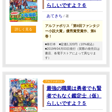
らしいですよ？６
あてきち
/
著
アルファポリス「第9回ファンタジ
詳しく見る
ー小説大賞」優秀賞受賞作、第6
巻！
■単行本
■定価1,320円（10%税込）
■2019年04月03日発行（実際の発売日は
書店、各電子ストアによって異なりま
す）
アルファポリス
最強の職業は勇者でも賢
者でもなく鑑定士（仮）
らしいですよ？５