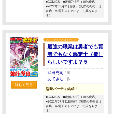
■COMICS
■定価748円（10%税込）
■2022年03月31日発行（実際の発売日は
書店、各電子ストアによって異なりま
す）
アルファポリスコミックス
最強の職業は勇者でも賢
者でもなく鑑定士（仮）
らしいですよ？５
武田充司
/
画
あてきち
/
作
詳しく見る
臨時パーティ結成!!
■COMICS
■定価748円（10%税込）
■2021年07月31日発行（実際の発売日は
書店、各電子ストアによって異なりま
す）