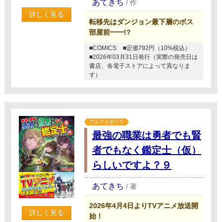
あてきち
/
作
詳しく見る
転移先はダンジョン最下層のボス
部屋前━━!?
■COMICS
■定価792円（10%税込）
■2026年03月31日発行（実際の発売日は
書店、各電子ストアによって異なりま
す）
アルファポリス
最強の職業は勇者でも賢
者でもなく鑑定士（仮）
らしいですよ？９
あてきち
/
著
2026年4月4日よりTVアニメ放送開
詳しく見る
始！