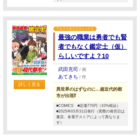
アルファポリスコミックス
最強の職業は勇者でも賢
者でもなく鑑定士（仮）
らしいですよ？10
武田充司
/
画
あてきち
/
作
詳しく見る
異世界のはずなのに…超近代的都
市が出現⁉
■COMICS
■定価770円（10%税込）
■2025年03月31日発行（実際の発売日は
書店、各電子ストアによって異なりま
す）