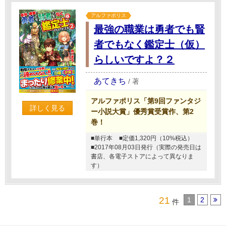
アルファポリス
最強の職業は勇者でも賢
者でもなく鑑定士（仮）
らしいですよ？２
あてきち
/
著
アルファポリス「第9回ファンタジ
詳しく見る
ー小説大賞」優秀賞受賞作、第2
巻！
■単行本
■定価1,320円（10%税込）
■2017年08月03日発行（実際の発売日は
書店、各電子ストアによって異なりま
す）
21
1
2
件