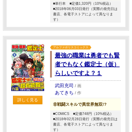
■単行本
■定価1,320円（10%税込）
■2018年06月03日発行（実際の発売日は
書店、各電子ストアによって異なりま
す）
アルファポリスコミックス
最強の職業は勇者でも賢
者でもなく鑑定士（仮）
らしいですよ？１
武田充司
/
画
あてきち
/
作
詳しく見る
非戦闘スキルで異世界無双!?
■COMICS
■定価748円（10%税込）
■2018年02月28日発行（実際の発売日は
書店、各電子ストアによって異なりま
す）