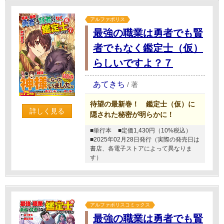
アルファポリス
最強の職業は勇者でも賢
者でもなく鑑定士（仮）
らしいですよ？７
あてきち
/
著
待望の最新巻！ 鑑定士（仮）に
詳しく見る
隠された秘密が明らかに！
■単行本
■定価1,430円（10%税込）
■2025年02月28日発行（実際の発売日は
書店、各電子ストアによって異なりま
す）
アルファポリスコミックス
最強の職業は勇者でも賢