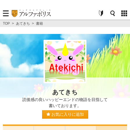
TOP
>
あてきち
>
書籍
あてきち
読後感の良いハッピーエンドの物語を目指して
書いております。
お気に入りに追加