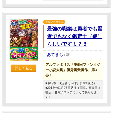
アルファポリス
最強の職業は勇者でも賢
者でもなく鑑定士（仮）
らしいですよ？３
あてきち
/
著
アルファポリス「第9回ファンタジ
詳しく見る
ー小説大賞」優秀賞受賞作、第3
巻！
■単行本
■定価1,320円（10%税込）
■2018年01月05日発行（実際の発売日は
書店、各電子ストアによって異なりま
す）