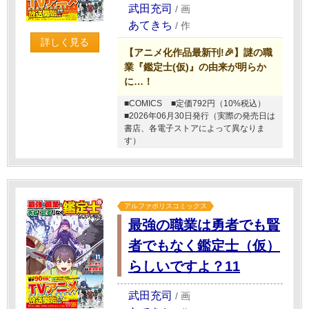
武田充司
/
画
あてきち
/
作
詳しく見る
【アニメ化作品最新刊!🎉】謎の職
業『鑑定士(仮)』の由来が明らか
に…！
■COMICS
■定価792円（10%税込）
■2026年06月30日発行（実際の発売日は
書店、各電子ストアによって異なりま
す）
アルファポリスコミックス
最強の職業は勇者でも賢
者でもなく鑑定士（仮）
らしいですよ？11
武田充司
/
画