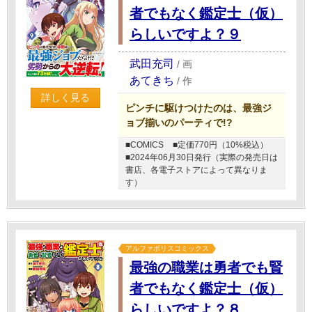
者でもなく鑑定士（仮）
らしいですよ？９
武田充司
/
画
あてきち
/
作
詳しく見る
ピンチに駆けつけたのは、最強ジ
ョブ揃いのパーティで!?
■COMICS
■定価770円（10%税込）
■2024年06月30日発行（実際の発売日は
書店、各電子ストアによって異なりま
す）
アルファポリスコミックス
最強の職業は勇者でも賢
者でもなく鑑定士（仮）
らしいですよ？８