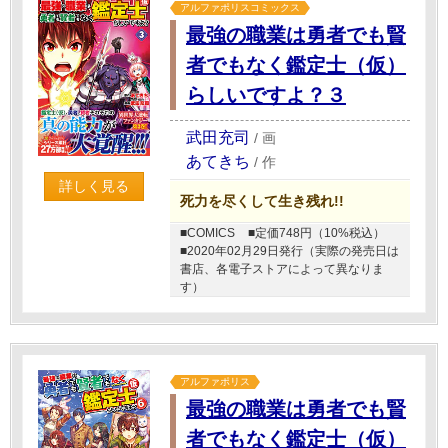
アルファポリスコミックス
最強の職業は勇者でも賢
者でもなく鑑定士（仮）
らしいですよ？３
武田充司
/
画
あてきち
/
作
詳しく見る
死力を尽くして生き残れ!!
■COMICS
■定価748円（10%税込）
■2020年02月29日発行（実際の発売日は
書店、各電子ストアによって異なりま
す）
アルファポリス
最強の職業は勇者でも賢
者でもなく鑑定士（仮）