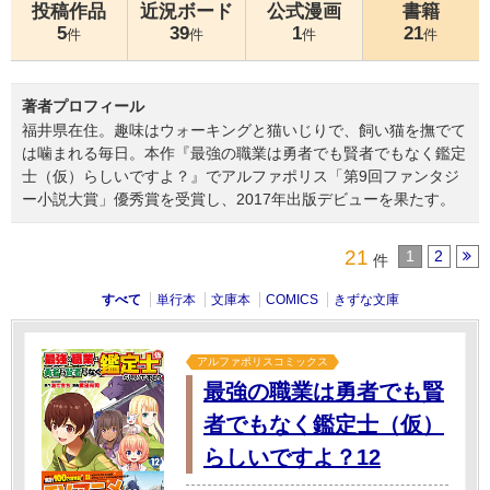
投稿作品
近況ボード
公式漫画
書籍
5
39
1
21
件
件
件
件
著者プロフィール
福井県在住。趣味はウォーキングと猫いじりで、飼い猫を撫でて
は噛まれる毎日。本作『最強の職業は勇者でも賢者でもなく鑑定
士（仮）らしいですよ？』でアルファポリス「第9回ファンタジ
ー小説大賞」優秀賞を受賞し、2017年出版デビューを果たす。
21
1
2
件
すべて
単行本
文庫本
COMICS
きずな文庫
アルファポリスコミックス
最強の職業は勇者でも賢
者でもなく鑑定士（仮）
らしいですよ？12