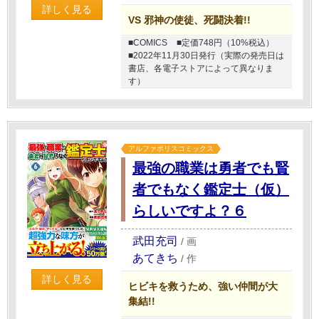
詳しく見る
VS 邪神の使徒、死闘決着!!
■COMICS
■定価748円（10%税込）
■2022年11月30日発行（実際の発売日は
書店、各電子ストアによって異なりま
す）
アルファポリスコミックス
最強の職業は勇者でも賢
者でもなく鑑定士（仮）
らしいですよ？６
武田充司
/
画
あてきち
/
作
詳しく見る
ヒビキを救うため、強い仲間が大
集結!!