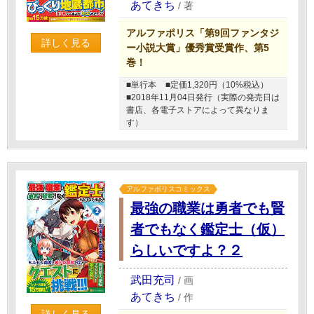
あてきち
/
著
アルファポリス「第9回ファンタジ
詳しく見る
ー小説大賞」優秀賞受賞作、第5
巻！
■単行本
■定価1,320円（10%税込）
■2018年11月04日発行（実際の発売日は
書店、各電子ストアによって異なりま
す）
アルファポリスコミックス
最強の職業は勇者でも賢
者でもなく鑑定士（仮）
らしいですよ？２
武田充司
/
画
あてきち
/
作