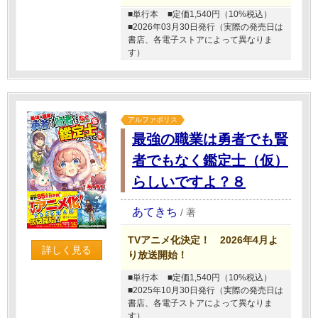
■単行本
■定価1,540円（10%税込）
■2026年03月30日発行（実際の発売日は
書店、各電子ストアによって異なりま
す）
アルファポリス
最強の職業は勇者でも賢
者でもなく鑑定士（仮）
らしいですよ？８
あてきち
/
著
TVアニメ化決定！ 2026年4月よ
詳しく見る
り放送開始！
■単行本
■定価1,540円（10%税込）
■2025年10月30日発行（実際の発売日は
書店、各電子ストアによって異なりま
す）