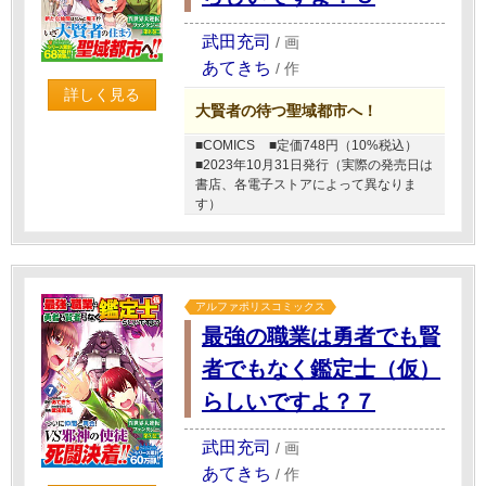
武田充司
/
画
あてきち
/
作
詳しく見る
大賢者の待つ聖域都市へ！
■COMICS
■定価748円（10%税込）
■2023年10月31日発行（実際の発売日は
書店、各電子ストアによって異なりま
す）
アルファポリスコミックス
最強の職業は勇者でも賢
者でもなく鑑定士（仮）
らしいですよ？７
武田充司
/
画
あてきち
/
作