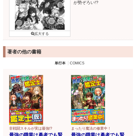
が勢ぞろい!?
著者の他の書籍
単行本
COMICS
非戦闘スキルが実は最強!?
まったり魔法の修業中！
最強の職業は勇者でも賢
最強の職業は勇者でも賢