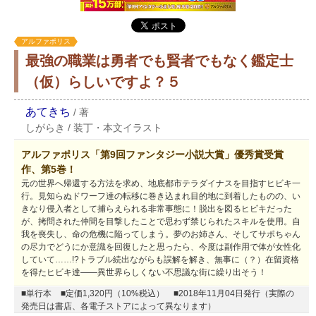
アルファポリス
最強の職業は勇者でも賢者でもなく鑑定士
（仮）らしいですよ？５
あてきち
/
著
しがらき
/
装丁・本文イラスト
アルファポリス「第9回ファンタジー小説大賞」優秀賞受賞
作、第5巻！
元の世界へ帰還する方法を求め、地底都市テラダイナスを目指すヒビキ一
行。見知らぬドワーフ達の転移に巻き込まれ目的地に到着したものの、い
きなり侵入者として捕らえられる非常事態に！脱出を図るヒビキだった
が、拷問された仲間を目撃したことで思わず禁じられたスキルを使用。自
我を喪失し、命の危機に陥ってしまう。夢のお姉さん、そしてサポちゃん
の尽力でどうにか意識を回復したと思ったら、今度は副作用で体が女性化
していて……!?トラブル続出ながらも誤解を解き、無事に（？）在留資格
を得たヒビキ達――異世界らしくない不思議な街に繰り出そう！
■単行本
■定価1,320円（10%税込）
■2018年11月04日発行（実際の
発売日は書店、各電子ストアによって異なります）