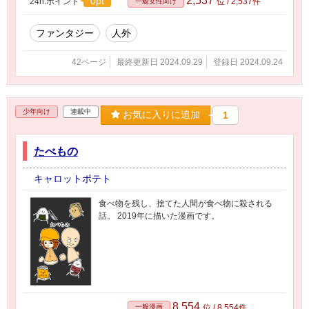
2,537
0pt
24h.ポイント
位 / 2,537件
一般女性向け
ファンタジー
人外
42ページ
最終更新日 2024.09.29
登録日 2024.09.24
少年向け
連載中
お気に入りに追加
1
たべもの
キャロットポテト
食べ物を残し、捨てた人間が食べ物に殺される
話。 2019年に描いた漫画です。
8,554
一般漫画
位 / 8,554件