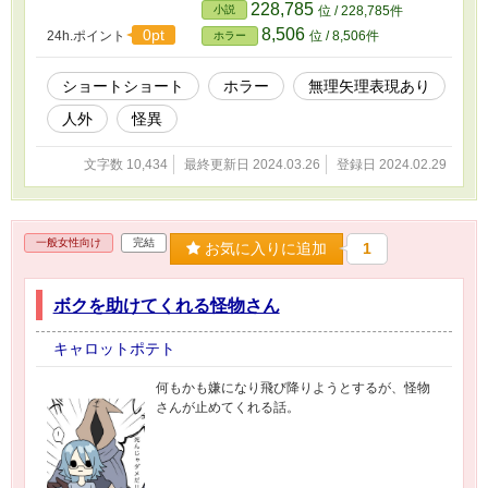
228,785
小説
位 / 228,785件
8,506
0pt
24h.ポイント
位 / 8,506件
ホラー
ショートショート
ホラー
無理矢理表現あり
人外
怪異
文字数 10,434
最終更新日 2024.03.26
登録日 2024.02.29
一般女性向け
完結
お気に入りに追加
1
ボクを助けてくれる怪物さん
キャロットポテト
何もかも嫌になり飛び降りようとするが、怪物
さんが止めてくれる話。