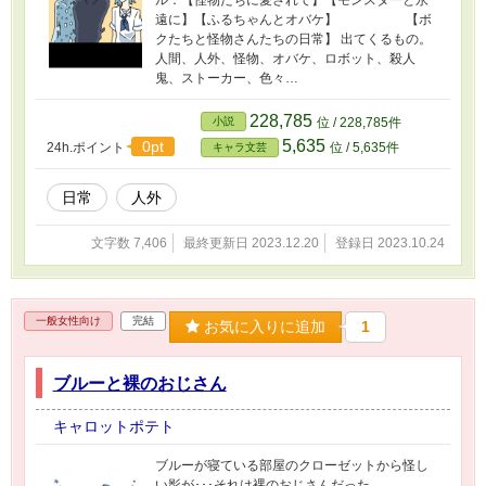
遠に】【ふるちゃんとオバケ】 【ボ
クたちと怪物さんたちの日常】 出てくるもの。
人間、人外、怪物、オバケ、ロボット、殺人
鬼、ストーカー、色々…
228,785
小説
位 / 228,785件
5,635
0pt
24h.ポイント
位 / 5,635件
キャラ文芸
日常
人外
文字数 7,406
最終更新日 2023.12.20
登録日 2023.10.24
一般女性向け
完結
お気に入りに追加
1
ブルーと裸のおじさん
キャロットポテト
ブルーが寝ている部屋のクローゼットから怪し
い影が･･･それは裸のおじさんだった。