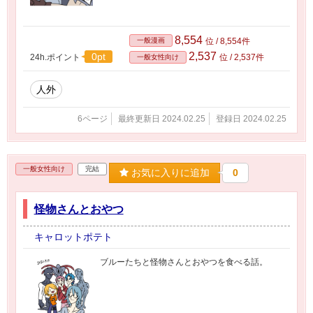
8,554
一般漫画
位 / 8,554件
2,537
0pt
24h.ポイント
位 / 2,537件
一般女性向け
人外
6ページ
最終更新日 2024.02.25
登録日 2024.02.25
一般女性向け
完結
お気に入りに追加
0
怪物さんとおやつ
キャロットポテト
ブルーたちと怪物さんとおやつを食べる話。