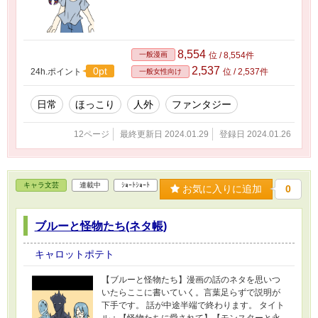
8,554
一般漫画
位 / 8,554件
2,537
0pt
24h.ポイント
位 / 2,537件
一般女性向け
日常
ほっこり
人外
ファンタジー
12ページ
最終更新日 2024.01.29
登録日 2024.01.26
キャラ文芸
連載中
ｼｮｰﾄｼｮｰﾄ
お気に入りに追加
0
ブルーと怪物たち(ネタ帳)
キャロットポテト
【ブルーと怪物たち】漫画の話のネタを思いつ
いたらここに書いていく。言葉足らずで説明が
下手です。 話が中途半端で終わります。 タイト
ル：【怪物たちに愛されて】【モンスターと永