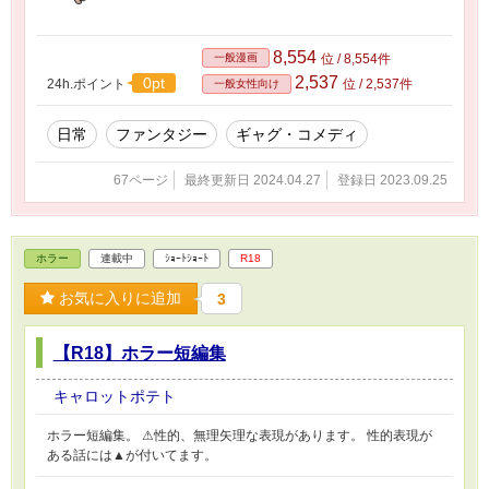
8,554
一般漫画
位 / 8,554件
2,537
0pt
24h.ポイント
位 / 2,537件
一般女性向け
日常
ファンタジー
ギャグ・コメディ
67ページ
最終更新日 2024.04.27
登録日 2023.09.25
ホラー
連載中
ｼｮｰﾄｼｮｰﾄ
R18
お気に入りに追加
3
【R18】ホラー短編集
キャロットポテト
ホラー短編集。 ⚠︎性的、無理矢理な表現があります。 性的表現が
ある話には▲が付いてます。