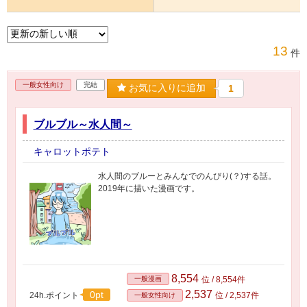
13
件
一般女性向け
完結
お気に入りに追加
1
ブルブル～水人間～
キャロットポテト
水人間のブルーとみんなでのんびり(？)する話。
2019年に描いた漫画です。
8,554
一般漫画
位 / 8,554件
2,537
0pt
24h.ポイント
位 / 2,537件
一般女性向け