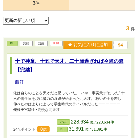
3
件
3
件
BL
完結
短編
R18
お気に入りに追加
94
十で神童、十五で天才、二十歳過ぎれば今際の際
【完結】
藤好
俺は自らのことを天才だと思っていた。 いや、事実天才“だった” 十
六の誕生日を境に魔力の衰退が始まった元天才。 救いの手を差し
伸べたのはよりによって学生時代のライバルだったーーーーーー
俺様王宮騎士×高慢な元天才
228,634
小説
位 / 228,634件
31,391
0pt
24h.ポイント
位 / 31,391件
BL