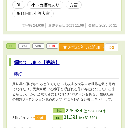
BL
小スカ描写あり
方言
第11回BL小説大賞
文字数 24,638
最終更新日 2023.11.08
登録日 2023.10.31
BL
完結
短編
R18
お気に入りに追加
53
爛れてしまう【完結】
藤好
異世界へ飛ばされると何でもない高校生や大学生が世界を救う勇者
になれたり、民衆を助ける神子と呼ばれる尊い存在になったり出来
るらしい。 が、当然何者にもなれないパターンもある。 性欲旺盛
の狼獣人×テンション低めの人間 何にも起きない異世界トリップ。
228,634
小説
位 / 228,634件
31,391
0pt
24h.ポイント
位 / 31,391件
BL