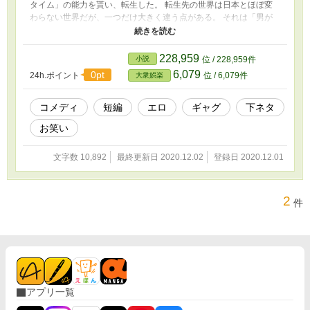
タイム」の能力を貰い、転生した。 転生先の世界は日本とほぼ変
わらない世界だが、一つだけ大きく違う点がある。 それは「男が
いないこと」それに加え、この世界の女はもう一つおかしな点があ
った。
228,959
小説
位 / 228,959件
6,079
0pt
24h.ポイント
位 / 6,079件
大衆娯楽
コメディ
短編
エロ
ギャグ
下ネタ
お笑い
文字数 10,892
最終更新日 2020.12.02
登録日 2020.12.01
2
件
アプリ一覧