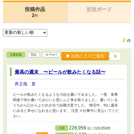
投稿作品
近況ボード
2
件
2
件
大衆娯楽
完結
ｼｮｰﾄｼｮｰﾄ
お気に入りに追加
0
最高の週末 〜ビールが飲みたくなる話〜
井之哉 直
ビールが飲みたくなるような小説を書いてみました。 一度、食事
関連で何か書いてみたいと思いふと筆を取りました。 書いている
うちから口からよだれが出て結構大変でした。 帰宅中、特に週末
にみると幸せになれると思います。 注意 ※仕事中に見ないでくだ
さい。
228,959
小説
位 / 228,959件