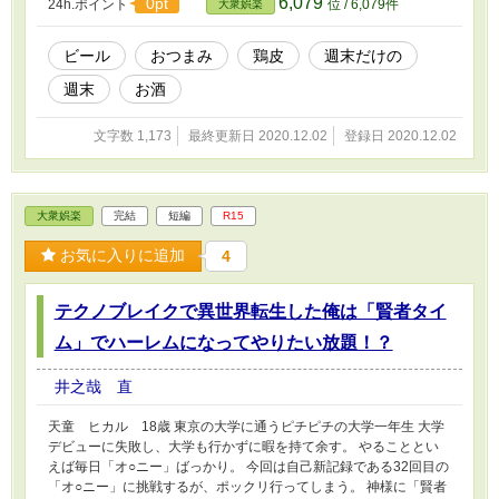
6,079
0pt
24h.ポイント
位 / 6,079件
大衆娯楽
ビール
おつまみ
鶏皮
週末だけの
週末
お酒
文字数 1,173
最終更新日 2020.12.02
登録日 2020.12.02
大衆娯楽
完結
短編
R15
お気に入りに追加
4
テクノブレイクで異世界転生した俺は「賢者タイ
ム」でハーレムになってやりたい放題！？
井之哉 直
天童 ヒカル 18歳 東京の大学に通うピチピチの大学一年生 大学
デビューに失敗し、大学も行かずに暇を持て余す。 やることとい
えば毎日「オ○ニー」ばっかり。 今回は自己新記録である32回目の
「オ○ニー」に挑戦するが、ポックリ行ってしまう。 神様に「賢者