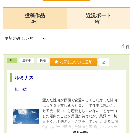
投稿作品
近況ボード
4
9
件
件
4
件
BL
連載中
長編
お気に入りに追加
2
ルミナス
犀川稔
歪んだ性向が原因で恋愛をしてこなかった陽向
は大学を卒業し新入社員として仕事に就いた。
歓迎会で長いこと恋愛をしていないことを告白
した陽向のことを周囲が笑うなか、黒澤は一切
目もくれず他の人と会話をしていた。 ある日偶
然にもバーで遭遇した陽向と黒澤がカウンター
で話をしていると陽向の知り合いだと言うその