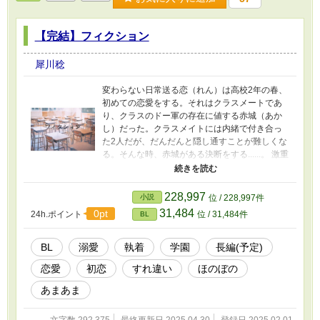
【完結】フィクション
犀川稔
変わらない日常送る恋（れん）は高校2年の春、
初めての恋愛をする。それはクラスメートであ
り、クラスのドー軍の存在に値する赤城（あか
し）だった。クラスメイトには内緒で付き合っ
た2人だが、だんだんと隠し通すことが難しくな
る。そんな時、赤城がある決断をする......。 激重
溺愛彼氏×恋愛初心者癒し彼氏 ------------------------
-------------------------------------- この話のスピンオ
フストーリーとなります「ノンフィクション」
228,997
小説
位 / 228,997件
も公開しております。合わせて見てもらえると
31,484
0pt
24h.ポイント
位 / 31,484件
BL
嬉しいです。
BL
溺愛
執着
学園
長編(予定)
恋愛
初恋
すれ違い
ほのぼの
あまあま
文字数 292,375
最終更新日 2025.04.30
登録日 2025.02.01