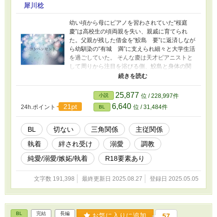
犀川稔
幼い頃から母にピアノを習わされていた“桜庭
慶”は高校生の頃両親を失い、親戚に育てられ
た。父親が残した借金を“鮫島 要”に返済しなが
ら幼馴染の“有城 満”に支えられ細々と大学生活
を過ごしていた。 そんな慶は天才ピアニストと
して周りから注目を浴びる側、鮫島と身体の関
係を持っていた。それを知った満は自分の気持
ちを慶に伝えた上で必死に鮫島と関係を切るよ
う慶に迫る。慶の事を大事に思う優しい満だ
25,877
小説
位 / 228,997件
が、彼にも秘密があって___。 「家族を崩壊さ
6,640
21pt
24h.ポイント
位 / 31,484件
BL
せたのはお前だ。」 その言葉に囚われ続け、希
望と絶望の間で揺らぐ感情に徐々に心が壊れて
いく慶。 激しい三角関係の末、全てを知った慶
BL
切ない
三角関係
主従関係
が最後に導かれる運命は...... ---------------------------
執着
絆され受け
溺愛
調教
------------------------------------ 回によっては多く性
的な描写が含まれる時があります。その際はタ
純愛/溺愛/嫉妬/執着
R18要素あり
イトル横に「R18含む」と記載致します。予め
ご了承ください。
文字数 191,398
最終更新日 2025.08.27
登録日 2025.05.05
BL
完結
長編
お気に入りに追加
57