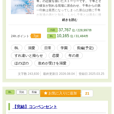
隼」の恋愛を描いたストーリーです。 千隼とそ
の彼女が別れる現場に居合わせ、千隼からの第
一印象は最悪になってしまった新山は後に千隼
が友達の弟だと知る。 しかし千隼とは過去に接
点があったことに先に気付いた新山はただの友
達の弟からしだいに気になり始め、千隼に対し
ての気持ちが恋だと自覚する。 お互いに恋愛を
37,767
小説
位 / 228,997件
本気でしてこなかったがために思い通りになら
10,165
7pt
24h.ポイント
位 / 31,484件
BL
ずすれ違い散らかす____。 ラブ全開の攻め×無
自覚たらしの受け
BL
溺愛
日常
学園
長編(予定)
すれ違いと拗らせ
恋愛
年の差
ほのぼの
攻めが受けを溺愛
文字数 243,830
最終更新日 2026.08.04
登録日 2025.03.25
BL
完結
長編
お気に入りに追加
21
【完結】コンペンセント