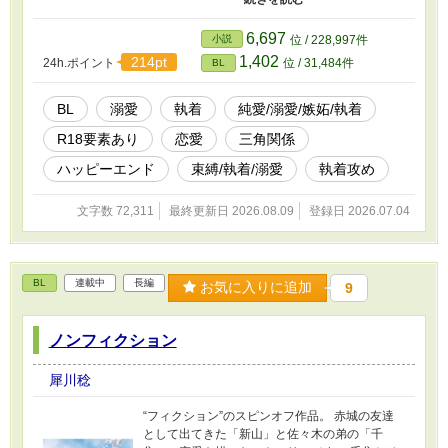
知人から黒澤は陽向の秘密を聞かされる。その
ことがきっかけとなり二人の関係は徐々に変わ
6,697
小説
位 / 228,997件
っていき・・・。 ----------------------------------------
1,402
214pt
24h.ポイント
位 / 31,484件
BL
--------------- このお話は一部r18要素を含みます。
ご注意ください。
BL
溺愛
執着
純愛/溺愛/嫉妬/執着
R18要素あり
恋愛
三角関係
ハッピーエンド
束縛/執着/溺愛
執着攻め
文字数 72,311
最終更新日 2026.08.09
登録日 2026.07.04
BL
連載中
長編
お気に入りに追加
9
ノンフィクション
犀川稔
“フィクション”のスピンオフ作品。 赤城の友達
として出てきた「新山」と佐々木の弟の「千