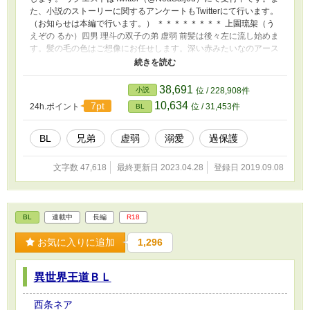
た、小説のストーリーに関するアンケートもTwitterにて行います。
（お知らせは本編で行います。） ＊＊＊＊＊＊＊＊ 上園琉架（う
えぞの るか）四男 理斗の双子の弟 虚弱 前髪は後々左に流し始めま
す。髪の毛の色はご想像にお任せします。深い赤みたいなのアース
アイ 後々髪の毛を肩口くらいまで伸ばしてゆるく結びます。アレ
ルギー多め。その他の設定は各話で出てきます！ 上園理斗（うえ
ぞの りと）三男 琉架の双子の兄 琉架が心配 琉架第一&大好き 前髪
38,691
小説
位 / 228,908件
は後々右に流します。髪の毛の色はご想像にお任せします。深い緑
10,634
7pt
24h.ポイント
位 / 31,453件
BL
みたいなアースアイ 髪型はずっと短いままです。 琉架の元気もお
母さんのお腹の中で取っちゃった、、、 上園静矢 （うえぞの せい
や）長男 普通にサラッとイケメン。なんでもできちゃうマン。で
BL
兄弟
虚弱
溺愛
過保護
も弟（特に琉架）絡むと残念。弟達溺愛。深い青色の瞳。髪の毛の
色はご想像にお任せします。 上園竜葵（うえぞの りゅうき）次男
文字数 47,618
最終更新日 2023.04.28
登録日 2019.09.08
ツンデレみたいな、考えと行動が一致しないマン。でも弟達大好き
で奮闘して玉砕する。弟達傷つけられたら、、、 深い青色の瞳。
兄貴（静矢）と一個差 ケンカ強い でも勉強できる。料理は壊滅的
上園理玖斗（うえぞの りくと）父 息子達大好き 藍羅（あいら・
BL
連載中
長編
R18
妻）も愛してる 家族傷つけるやつ許さんマジ 琉架の身体が弱すぎ
て心配 深い緑の瞳。普通にイケメン 上園藍羅（うえぞの あいら）
お気に入りに追加
1,296
母 子供達、夫大好き 母は強し、の具現化版 美人さん 息子達（特に
琉架）傷つけるやつ許さんマジ。 てか普通に上園家の皆さんは顔
面偏差値馬鹿高いです。 （特に琉架）の部分は家族の中で順列が
異世界王道ＢＬ
できているわけではなく、特に琉架になる場面が多いという意味で
す。 琉架の従者 遼（はる）琉架の10歳上 理斗の従者 蘭（らん）理
西条ネア