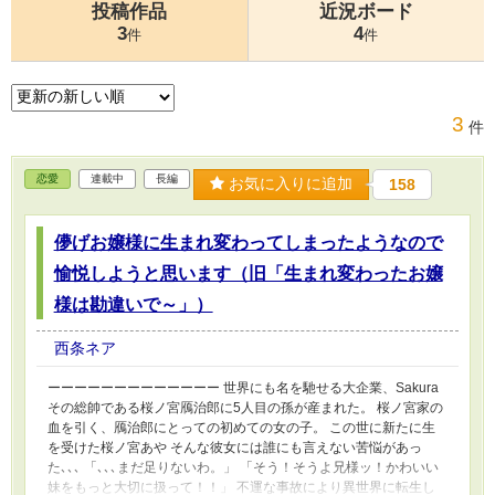
投稿作品
近況ボード
3
4
件
件
3
件
恋愛
連載中
長編
お気に入りに追加
158
儚げお嬢様に生まれ変わってしまったようなので
愉悦しようと思います（旧「生まれ変わったお嬢
様は勘違いで～」）
西条ネア
ーーーーーーーーーーーーー 世界にも名を馳せる大企業、Sakura
その総帥である桜ノ宮鴈治郎に5人目の孫が産まれた。 桜ノ宮家の
血を引く、鴈治郎にとっての初めての女の子。 この世に新たに生
を受けた桜ノ宮あや そんな彼女には誰にも言えない苦悩があっ
た､､､ 「､､､まだ足りないわ。」 「そう！そうよ兄様ッ！かわいい
妹をもっと大切に扱って！！」 不運な事故により異世界に転生し