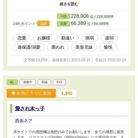
た桜ノ宮あやは愉悦部員だった。 「こんなに美人に生まれてきた
んだもの！自分を主役にして楽しまなきゃ損よね！」 「ふ
ぇ、、、っにいしゃま、、、」 「「「「ッ////」」」」 「大丈夫
228,908
小説
位 / 228,908件
だ、あや。さっきのことなんか忘れてしまおう。」 「さぁ、あっ
66,389
0pt
24h.ポイント
位 / 66,389件
恋愛
ちで休もう？胸は痛くないかい？」 「っ俺が守ってやるから
な､､､！」 「あや、控えのお部屋の準備が出来ました。失礼します
よ？」 フワッと私を姫抱きにして別の階に連れて行ってくれる兄
恋愛
お嬢様
勘違い
病弱
虚弱
達。 「（､､､よしっ。あとは震えながら寝ちゃおう､､､犯人が早く
過保護/溺愛
囲われ
美形兄妹
愉悦
捕まりますように！！）」 【過保護万歳！もっと溺愛してくださ
い！！】 欲に忠実になった元アラサー女が転生先で自己生産を始
める物語。 ※本作品では決して病気やトラウマ等を軽視したもの
文字数 18,058
最終更新日 2023.08.15
登録日 2022.02.18
ではありません。不快に思われる方は予めご了承ください。
BL
連載中
長編
R15
お気に入りに追加
1,342
愛され末っ子
西条ネア
本サイトでの感想欄は感想のみでお願いします。全ての感想に返答
します。 リクエストはTwitter（@NeaSaijou）にて受付中です。ま