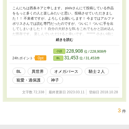
斗の10歳上 その他の従者は後々出します。 虚弱体質な末っ子・琉
架が家族からの寵愛、溺愛を受ける物語です。 前半、BL要素少な
こんにちは西条ネアと申します。 pixivさんにて投稿している作品
めです。 この作品は作者の前作と違い毎日更新（予定）です。 で
をもっと多くの人と楽しみたいと思い、投稿させていただきまし
きないな、と悟ったらこの文は消します。 ※琉架はある一定の時
た！！ 不束者ですが、よろしくお願いします！ 今まではアルファ
期から体の成長（精神も若干）がなくなる設定です。詳しくはその
ポリスさんでは読む専門だったのですが、ついに！ ついに手を出
時に補足します。 皆様にとって最高の作品になりますように。 ※
してしまいました！！ 自分の大好きなBLをこれでもかと詰め込ん
作者の近況状況欄は要チェックです！ 西条ネア
だ所存です。 楽しんでいただけると幸いです。 ****** 小さい頃に
天涯孤独となった海里怜。 施設の中でもいじめられ、愛情を、甘
えることを知らないレイは他人の身勝手な自殺に巻き込まれて死ん
でしまう。 そんな中、BL好きの創造神アヴィがレイの前に現れて
228,908
小説
位 / 228,908件
異世界に転移させられる！ 「もう訳わかんない設定はお好きにど
31,453
0pt
24h.ポイント
位 / 31,453件
BL
うぞ！！」 アヴィのBL好きについていけなくなったレイはアヴィ
に転移後のことを丸投げしてしまう。 男性率１００％ 大切に寵愛
されて、過保護な騎士２人に愛される。 作者の大好物を詰め込ん
BL
異世界
オメガバース
騎士２人
だ作品です！ 王道なんて知ったこっちゃない！！ リクなど受け付
寵愛・過保護
神子
ければ順次対応していくつもりです。 よろしくお願いします！
文字数 72,338
最終更新日 2023.03.11
登録日 2018.10.28
3
件