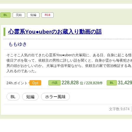
BL
完結
短編
R18
心霊系You●uberのお蔵入り動画の話
ももゆき
そこそこ人気の出てきた心霊系You●uberの犬塚宛に、ある日、自身に起こ
後日アポを取って、依頼主の男性に詳しい話を聞くと、自身が霊から毎夜犯さ
男の頭がおかしいのか。 犬塚は半信半疑ながら、依頼主の家で宿泊検証する
入れるのであった。
228,828
31,42
0pt
24h.ポイント
小説
位 / 228,828件
BL
BL
短編
ホラー風味
文字数 9,674