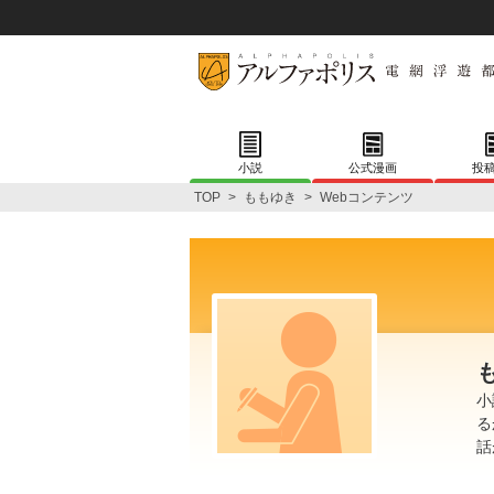
小説
公式漫画
投
TOP
>
ももゆき
>
Webコンテンツ
小
る
話