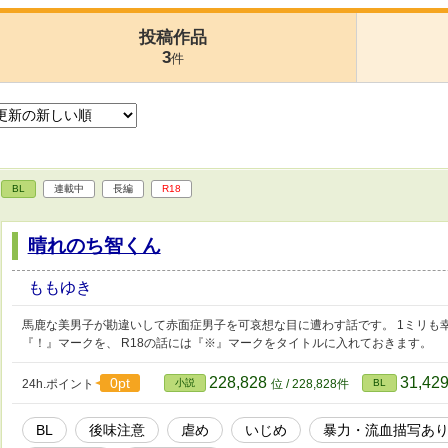
投稿作品
3
件
BL
連載中
長編
R18
晴れのち智くん
ももゆき
馬鹿な美男子が勘違いして赤面症男子を可哀想な目に遭わす話です。 1ミリも
『！』マークを、 R18の話には『※』マークをタイトルに入れておきます。
228,828
31,42
0pt
24h.ポイント
小説
位 / 228,828件
BL
BL
後味注意
虐め
いじめ
暴力・流血描写あ