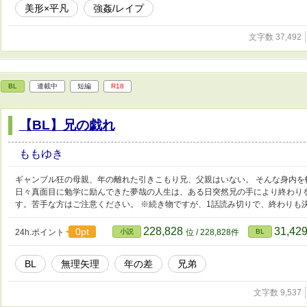
美形×平凡
強姦/レイプ
文字数 37,492
BL
連載中
短編
R18
【BL】兄の戯れ
ももゆき
ギャンブル狂の母親、年の離れた引きこもり兄、父親はいない。 そんな身内
日々真面目に勉学に励んできた夢哉の人生は、ある日突然兄の手により終わり
す。苦手な方はご注意ください。 ※続き物ですが、1話読み切りで、終わりも
228,828
31,42
0pt
24h.ポイント
小説
位 / 228,828件
BL
BL
無理矢理
年の差
兄弟
文字数 9,537