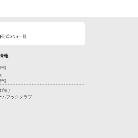
公式SNS一覧
情報
情報
報
情報
様向け
ームブッククラブ