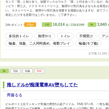
モンで「僕」と知り合う。短髪マッスルウルフ 「僕」と付き合っているが、自
ンピラ：男三人。ドクズ ※ストーリー上、無理やり性行為をさせられる表現
い。 ※ストーリー上、無理やり性行為を強要する場面がありますが、全てフ
肯定したりする意図ではございません。ご了承下さい。
16,014
3,840
49pt
24h.ポイント
小説
位 / 228,619件
BL
多目的トイレ
無理やり
トイレ
不憫受け
アン
輪姦、強姦、二人同時責め、複数プレイ
輪姦(モブ姦)
文字数 21,949
BL
完結
短編
R18
推しドルが痴漢電車AV堕ちしてた
齊藤るる
ピルボード上位ランキング常連の男性5人組アイドル、FIVE ST☆R。 一世
契約満了でグループを解散。その後メンバー達は各々ソロ活動に勤しむが、 最