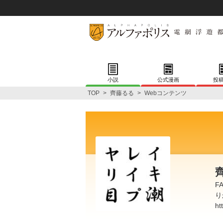
小説
公式漫画
投
TOP
>
齊藤るる
>
Webコンテンツ
F
り
ht