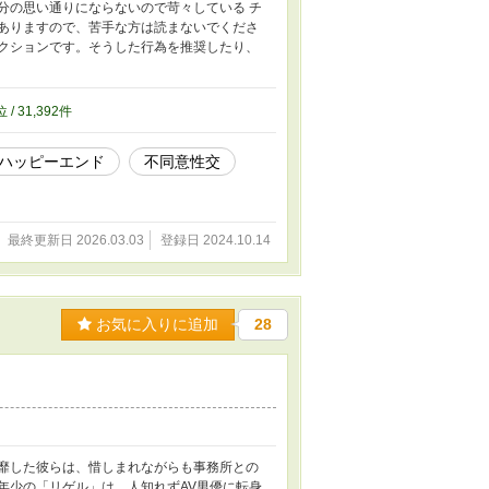
分の思い通りにならないので苛々している チ
がありますので、苦手な方は読まないでくださ
ィクションです。そうした行為を推奨したり、
位 / 31,392件
ハッピーエンド
不同意性交
最終更新日 2026.03.03
登録日 2024.10.14
お気に入りに追加
28
を風靡した彼らは、惜しまれながらも事務所との
年少の「リゲル」は、人知れずAV男優に転身