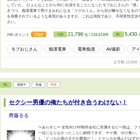
していた。 ひょんなことからAVに出演することになったモブおじさんの『僕
きつつ、痴漢電車で男汁まみれになる「リゲルくん」から目が離せなくなるので
を強要されているような表現がありますが、これは演技であり、不同意性交渉
さい。
21,796
5,430
28pt
24h.ポイント
小説
位 / 228,619件
BL
モブおじさん
痴漢電車
電車痴漢
AV撮影
ア
文字数 10,696
BL
連載中
長編
R18
セクシー男優の俺たちが付き合うわけない！
齊藤るる
〜あらすじ〜 女性向けAV制作会社に所属するビー助は、フ
一位にならなかったことに納得できず、ヤケ酒、やけ食い。
し「どっちが真のタチか勝負だ！」とケンカを挑んだはずが