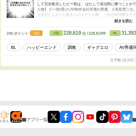
して完全敗北したビー助は、 はたして栄治郎に勝つことがで
人物】 ビー助(受け) AV制作会社所属の男優。人気投票二
ま先のとんがった鋲入りのエナメル靴。 一位の栄治郎をライ
坊わんこ系。 栄治郎(攻め) AV制作会社所属の俳優。人気
パダリ系。 その他 ・バカ社長…AV制作会社のバカ社長。
ア・ユル子…ビー助の友達。オネェ。ちょい役。 【ジャンル
228,619
31,39
0pt
24h.ポイント
小説
位 / 228,619件
BL
キ。 【ストーリー展開予告】 起…ビー助、路地裏で完全敗北
カ社長がなにかやらかす編 結…はたしてふたりは付き合う
BL
ハッピーエンド
調教
ギャグエロ
AV男優
文字数 19,153
アプリ一覧