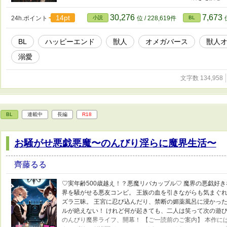
⇄人型に変化するタイプの獣人(わんこ)です 【ジャンル】 
ピエン・子作り・城もの 【メインCP】 攻め・ユキ(ａ) 
30,276
7,673
14pt
24h.ポイント
小説
位 / 228,619件
BL
交の場ではなんでもそつなくこなせるスパダリ風味の美青年
めの天然くん。獣人調査のためにやってきたハルに一目惚れ
BL
ハッピーエンド
獣人
オメガバース
獣人
迫る。モフモフの耳と尻尾がチャームポイント。ハルのこと
ハル(Ω) 普通の大学院生。幼い頃から獣人族に憧れていて
溺愛
アルバムには「じゅうじんぞくのおよめさんになりたい」な
と…！？！？ものすごい面食い。ユキの顔が好き。 それぞれ
文字数 134,958
っちなやつ** すごくえっちなやつ*** で印を付けています
度々あります。苦手な方はお気を付けください。 FANBOX開
🔞ペニスリング 拘束棒(未完結) そして秘密の番外編もい
りに乗じて、これまで放出できなかった小ネタや、プロット
BL
連載中
長編
は「買い切り」のイメージで、今月だけ覗いてもらえると嬉し
R18
https://saitoruru0116.fanbox.cc/
お騒がせ悪戯悪魔〜のんびり淫らに魔界生活〜
齊藤るる
♡実年齢500歳越え！？悪魔リバカップル♡ 魔界の悪戯好
界を騒がせる悪友コンビ。 王族の血を引きながらも気まぐ
ズラ三昧。 王宮に忍び込んだり、禁断の媚薬風呂に浸かっ
ルが絶えない！ けれど何が起きても、二人は笑って次の遊び
のんびり魔界ライフ、開幕！ 【ご一読前のご案内】 本作に