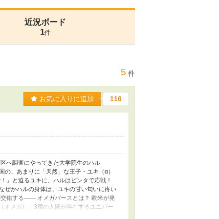
近況ボード
1
件
5
件
お気に入りに追加
116
護区へ調査にやってきた大学院生のハル
う国の、あまりに「天然」な王子・ユキ（α）
で！」と迫るユキに、ハルはビンタで応戦！
なぜかハルの身体は、ユキの甘い匂いに疼い
交錯する—— オメガバースとは？ 欧米が発
（オメガ）、3種の人間が存在するユニバー
に関係なく妊娠することができます。 ⚠️獣型