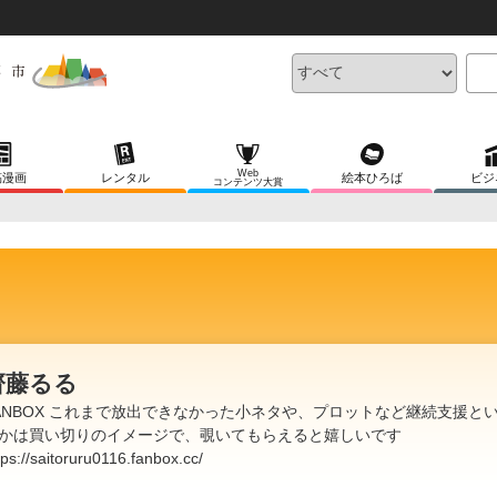
Web
稿漫画
レンタル
絵本ひろば
ビジ
コンテンツ大賞
齊藤るる
ANBOX これまで放出できなかった小ネタや、プロットなど継続支援と
かは買い切りのイメージで、覗いてもらえると嬉しいです
tps://saitoruru0116.fanbox.cc/