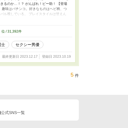
きるのか…！？ がんばれ！ビー助！ 【登場
位。 趣味はパチンコ。好きなものはヘビ柄、つ
バル視している。 プレイスタイルは甘えん
投票1位。 プレイスタイルはオラオラ・俺様・ス
そのうちこいつが何かやらかす ・アナスタシ
】 ギャグ、18禁 モロ語、♡喘ぎ、オホイ
2
位 / 31,392件
編 ←up済！ 承…ゲイビデオ撮影編 転…バ
のか…！？編
同士
セクシー男優
最終更新日 2023.12.17
登録日 2023.10.19
5
件
公式SNS一覧