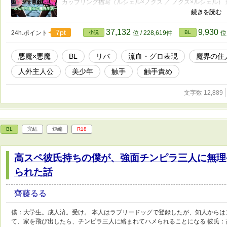
カップリング描写（ルシェル×ノクス ／ ノクス×ルシェル
などの表現を含みます（悪魔設定のため即回復します） こ
ください。なお、閲覧により不快な思いをされた場合でも、
37,132
9,930
7pt
24h.ポイント
小説
位 / 228,619件
BL
位 
悪魔×悪魔
BL
リバ
流血・グロ表現
魔界の住
人外主人公
美少年
触手
触手責め
文字数 12,889
BL
完結
短編
R18
高スペ彼氏持ちの僕が、強面チンピラ三人に無理
られた話
齊藤るる
僕：大学生。成人済。受け。 本人はラブリードッグで登録したが、知人からは
て、家を飛び出したら、チンピラ三人に絡まれてハメられることになる 彼氏：