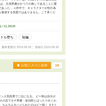
』は、主演男優がかつての推しであることに驚
あった… ⚠︎作中で、キャラクターが性行為
を推奨する意図ではありません。ご了承くだ
位 / 31,392件
イドル堕ち
短編
最終更新日 2024.08.30
登録日 2024.08.30
お気に入りに追加
18
ァン人気投票で二位になる。 ビー助は自分が
その店でタチ男優・栄治郎とばったり出くわ
、ちんちんをハメられたのはビー助！ タチと