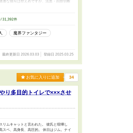
） 過激な描写は控えめですが、流血・四肢切断
れらの内容にご了承いただける方のみ、お進み
責任は負いかねますのでご了承ください。
/ 31,392件
人
魔界ファンタジー
最終更新日 2026.03.03
登録日 2025.03.25
お気に入りに追加
34
やり多目的トイレで×××させ
スリムキャットと言われた。 彼氏と喧嘩し
高スペ、高身長、高圧的。 休日はジム。ナイ