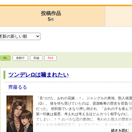
投稿作品
5
件
BL
連載中
長編
R18
ツンデレΩは噛まれたい
齊藤るる
「見つけた、おれの花嫁…！」 ジャングルの奥地、獣人保
（Ω）。 彼を待ち受けていたのは、資源略奪の歴史を背負
だった。 初対面でいきなり押し倒され、「おれの子を産ん
第一印象は最悪、考えれば考えるほどムカつく相手なのに、
てしまい…！？ おバカな恋の裏側に、奪われた獣人の歴史が
祥といわれる物語設定で、α（アルファ）、β（ベータ）、Ω
ス（架空の世界）のこと。 オメガバースの特徴として、男女