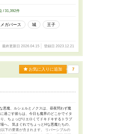
ファンタジー・ラブラブ・ギャグ・切ない・ハ
獣人族の王族。とってもお金持ちのボンボン！社
位 / 31,392件
なのに、日常生活ではちょっと自分の世界強
し、結婚して！！！おれの子供産んで！！と
オメガバース
城
王子
を運命のつがいだと言い張っている。 受け・
、大好きすぎて院でも専攻している。幼稚園の
んて書いていたのに、いざそれが現実になる
のお話の題名に、 ちょっとえっちなやつ* え
最終更新日 2026.04.15
登録日 2023.12.21
。 ⚠️攻めが受けの性器、アヌスを舐める表現が
設しました🎈 ・ボツネタ何本か ・ボツネタ
ち早く読めるかも…？ 「本編完結目前」のお祭
などを投稿したので、継続支援というよりか
いです😋 よろしくお願いします😋
お気に入りに追加
7
きな悪魔、ルシェルとノクスは、昼夜問わず魔
れに過ごす彼らは、今日も魔界のどこかでイタ
たり、ちょっぴりエロくてドキドキするトラブ
場へ。 気まぐれでちょっとHな悪魔たちの、
は以下の要素が含まれます。 リバーシブルの