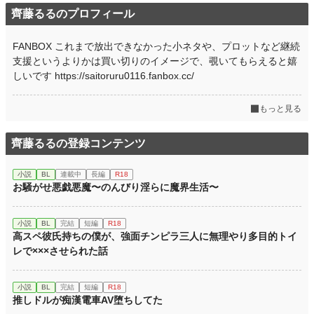
齊藤るるのプロフィール
FANBOX これまで放出できなかった小ネタや、プロットなど継続
支援というよりかは買い切りのイメージで、覗いてもらえると嬉
しいです https://saitoruru0116.fanbox.cc/
もっと見る
齊藤るるの登録コンテンツ
小説
BL
連載中
長編
R18
お騒がせ悪戯悪魔〜のんびり淫らに魔界生活〜
小説
BL
完結
短編
R18
高スペ彼氏持ちの僕が、強面チンピラ三人に無理やり多目的トイ
レで×××させられた話
小説
BL
完結
短編
R18
推しドルが痴漢電車AV堕ちしてた