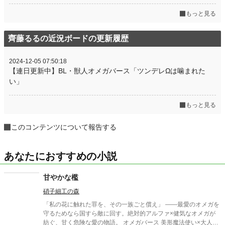
もっと見る
齊藤るるの近況ボードの更新履歴
2024-12-05 07:50:18
【連日更新中】BL・獣人オメガバース「ツンデレΩは噛まれた
い」
もっと見る
このコンテンツについて報告する
あなたにおすすめの小説
甘やかな檻
硝子細工の森
「私の花に触れた罪を、その一族ごと償え」 ――最愛のオメガを
守るためなら国すら敵に回す。絶対的アルファ×健気なオメガが
紡ぐ、甘く危険な愛の物語。 オメガバース 美形魔法使い×大人し