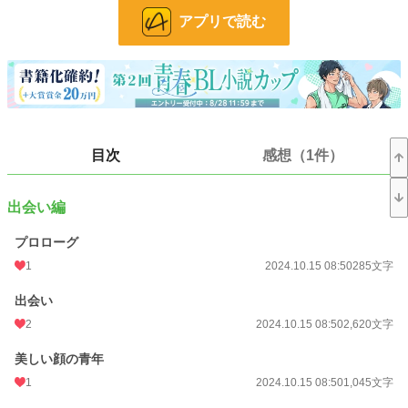
アプリで読む
オメガバースとは？
欧米が発祥といわれる物語設定で、α（アルファ）、β（ベータ）、Ω（オメ
ガ）、3種の人間が存在するユニバース（架空の世界）のこと。
オメガバースの特徴として、男女に関係なく妊娠することができます。
⚠️獣型⇄人型に変化するタイプの獣人(わんこ)です
【ジャンル】
目次
感想（1件）
ファンタジー・ラブラブ・ギャグ・切ない・ハピエン・子作り・城もの
【メインCP】
攻め・ユキ(ａ)
出会い編
獣人族の王族。とってもお金持ちのボンボン！社交の場ではなんでもそつなくこ
なせるスパダリ風味の美青年なのに、日常生活ではちょっと自分の世界強めの天
プロローグ
然くん。獣人調査のためにやってきたハルに一目惚れし、結婚して！！！おれの
1
2024.10.15 08:50
285文字
子供産んで！！と迫る。モフモフの耳と尻尾がチャームポイント。ハルのことを
運命のつがいだと言い張っている。
出会い
受け・ハル(Ω)
2
2024.10.15 08:50
2,620文字
普通の大学院生。幼い頃から獣人族に憧れていて、大好きすぎて院でも専攻して
いる。幼稚園のアルバムには「じゅうじんぞくのおよめさんになりたい」なんて
美しい顔の青年
書いていたのに、いざそれが現実になると…！？！？ものすごい面食い。ユキの
1
2024.10.15 08:50
1,045文字
顔が好き。