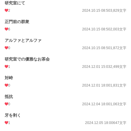
研究室にて
ットなどを投稿したので、継続支援というよりかは「買い切り」のイメージで、
今月だけ覗いてもらえると嬉しいです😋
2
2024.10.15 08:50
3,829文字
よろしくお願いします😋
正門前の群衆
6
2024.10.15 08:50
2,003文字
https://saitoruru0116.fanbox.cc/
アルファとアルファ
小説
30,185 位 / 228,637 件
0
2024.10.15 08:50
1,872文字
BL
7,710 位 / 31,391 件
研究室での優雅なお茶会
お気に入り
116
1
2024.12.01 15:03
2,499文字
24h.ポイント
14 pt
対峙
文字数
134,958
0
2024.12.01 18:00
1,831文字
更新日時
2026.04.15 18:00
抵抗
初回公開日時
2023.12.21 00:03
0
2024.12.04 18:00
1,063文字
週間ポイント
70 pt (40,028 位)
牙を剥く
1
2024.12.05 18:00
647文字
月間ポイント
427 pt (37,482 位)