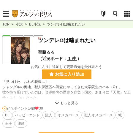
TOP
>
小説
>
BL小説
>
ツンデレΩは噛まれたい
BL
連載中
長編
R18
ツンデレΩは噛まれたい
齊藤るる
（近況ボード：
1 件
）
お気に入りに追加して更新通知を受け取ろう
お気に入り追加
「見つけた、おれの花嫁…！」
ジャングルの奥地、獣人保護区へ調査にやってきた大学院生のハル（Ω）。
彼を待ち受けていたのは、資源略奪の歴史を背負う国の、あまりに「天然」な王
子・ユキ（α）だった。
初対面でいきなり押し倒され、「おれの子を産んで！」と迫るユキに、ハルはビ
ンタで応戦！
24h.ポイント
14pt
30
第一印象は最悪、考えれば考えるほどムカつく相手なのに、なぜかハルの身体
BL
ハッピーエンド
獣人
オメガバース
獣人オメガバース
城
は、ユキの甘い匂いに疼いてしまい…！？
王子
溺愛
おバカな恋の裏側に、奪われた獣人の歴史が交錯する——