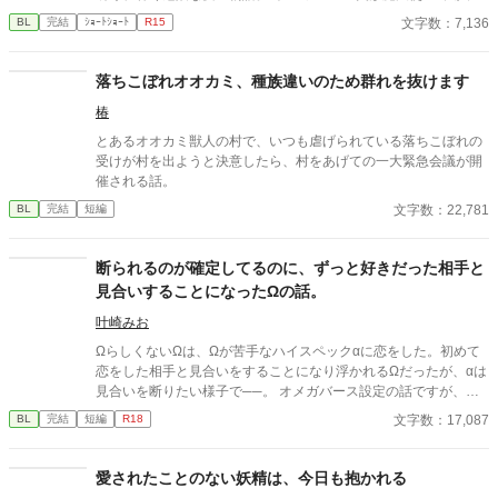
い異世界転移者元司書 魔法世界×獣人世界
文字数：7,136
BL
完結
ｼｮｰﾄｼｮｰﾄ
R15
落ちこぼれオオカミ、種族違いのため群れを抜けます
椿
とあるオオカミ獣人の村で、いつも虐げられている落ちこぼれの
受けが村を出ようと決意したら、村をあげての一大緊急会議が開
催される話。
文字数：22,781
BL
完結
短編
断られるのが確定してるのに、ずっと好きだった相手と
見合いすることになったΩの話。
叶崎みお
ΩらしくないΩは、Ωが苦手なハイスペックαに恋をした。初めて
恋をした相手と見合いをすることになり浮かれるΩだったが、αは
見合いを断りたい様子で──。 オメガバース設定の話ですが、作
中ではヒートしてません。両片想いのハピエンです。 他サイト様
文字数：17,087
BL
完結
短編
R18
にも投稿しております。
愛されたことのない妖精は、今日も抱かれる