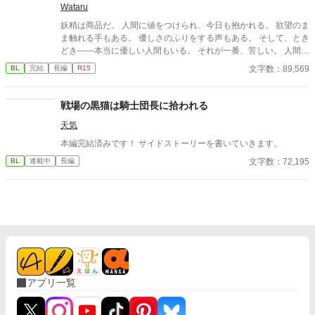
Wataru
妖精は商品だ。 人間に値をつけられ、今日も抱かれる。 欲望のま
ま触れる手もある。 優しさのふりをする声もある。 そして、とき
どき――本当に優しい人間もいる。 それが一番、苦しい。 人間に
消費されることには慣れている。 傷つくことにも。 それでも恋を
文字数：89,569
BL
完結
長編
R15
してしまう。 抱かれなくてもいい。 選ばれなくてもいい。 ただ
一度だけ、 「お前がいい」と言われたかった。 優しさが刃にな
る、 檻の中の妖精たちの切ないBL短編集。
戦場の黒猫は騎士団長に拾われる
天気
本編完結済みです！ サイドストーリーを書いていきます。
文字数：72,195
BL
連載中
長編
アプリ一覧