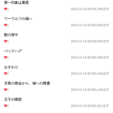
第一印象は最悪
それぞれのお話の題名に、
ちょっとえっちなやつ*
1
2024.10.15 08:50
1,595文字
えっちなやつ**
すごくえっちなやつ*** で印を付けています。
ワーウルフの城へ
⚠️攻めが受けの性器、アヌスを舐める表現が度々あります。苦手な方はお気を付
1
2024.10.15 08:50
3,563文字
けください。
獣の背中
1
2024.10.15 08:50
2,003文字
FANBOX開設しました🎈
バックハグ
1
2024.10.15 08:50
1,964文字
・ボツネタ何本か
おすわり
2
2024.10.15 08:50
1,644文字
・ボツネタ🔞ペニスリング 拘束棒(未完結)
月夜の密会から、城への帰還
1
2024.10.15 08:50
1,146文字
そして秘密の番外編もいち早く読めるかも…？
王子の寝室
0
2024.10.15 08:50
1,911文字
「本編完結目前」のお祭りに乗じて、これまで放出できなかった小ネタや、プロ