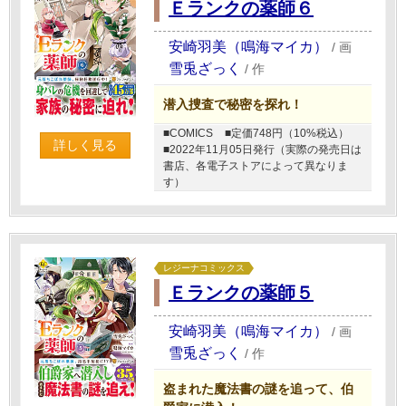
Ｅランクの薬師６
安崎羽美（鳴海マイカ）
/
画
雪兎ざっく
/
作
潜入捜査で秘密を探れ！
■COMICS
■定価748円（10%税込）
詳しく見る
■2022年11月05日発行（実際の発売日は
書店、各電子ストアによって異なりま
す）
レジーナコミックス
Ｅランクの薬師５
安崎羽美（鳴海マイカ）
/
画
雪兎ざっく
/
作
盗まれた魔法書の謎を追って、伯