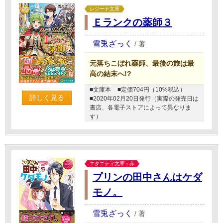
レジーナ文庫
Ｅランクの薬師３
雪兎ざっく
/
著
元落ちこぼれ薬師、最後の旅は最
高の結末へ!?
■文庫本
■定価704円（10%税込）
詳しく見る
■2020年02月20日発行（実際の発売日は
書店、各電子ストアによって異なりま
す）
エタニティ文庫・赤
プリンの田中さんはケダ
モノ。
雪兎ざっく
/
著