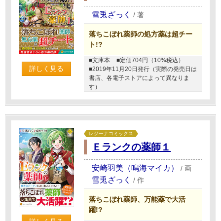
雪兎ざっく
/
著
落ちこぼれ薬師の処方薬は超チー
ト!?
■文庫本
■定価704円（10%税込）
詳しく見る
■2019年11月20日発行（実際の発売日は
書店、各電子ストアによって異なりま
す）
レジーナコミックス
Ｅランクの薬師１
安崎羽美（鳴海マイカ）
/
画
雪兎ざっく
/
作
落ちこぼれ薬師、万能薬で大活
躍!?