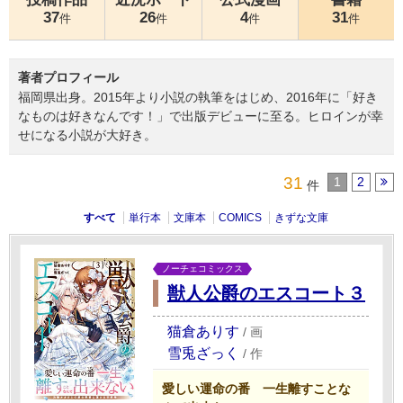
37
26
4
31
件
件
件
件
著者プロフィール
福岡県出身。2015年より小説の執筆をはじめ、2016年に「好き
なものは好きなんです！」で出版デビューに至る。ヒロインが幸
せになる小説が大好き。
31
1
2
件
すべて
単行本
文庫本
COMICS
きずな文庫
ノーチェコミックス
獣人公爵のエスコート３
猫倉ありす
/
画
雪兎ざっく
/
作
愛しい運命の番 一生離すことな