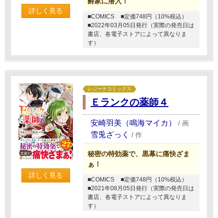
爵家に潜入！
詳しく見る
■COMICS
■定価748円（10%税込）
■2022年03月05日発行（実際の発売日は
書店、各電子ストアによって異なりま
す）
レジーナコミックス
Ｅランクの薬師４
安崎羽美（鳴海マイカ）
/
画
雪兎ざっく
/
作
秘密の特効薬で、黒幕に痛快ざま
ぁ！
詳しく見る
■COMICS
■定価748円（10%税込）
■2021年08月05日発行（実際の発売日は
書店、各電子ストアによって異なりま
す）