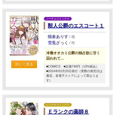
ノーチェコミックス
獣人公爵のエスコート１
猫倉ありす
/
画
雪兎ざっく
/
作
冷徹オオカミ公爵の独占欲に甘く
囚われて…
詳しく見る
■COMICS
■定価748円（10%税込）
■2024年03月20日発行（実際の発売日は
書店、各電子ストアによって異なりま
す）
レジーナコミックス
Ｅランクの薬師８