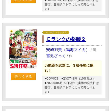
■2020年10月15日発行（実際の発売日は
書店、各電子ストアによって異なりま
す）
レジーナコミックス
Ｅランクの薬師２
安崎羽美（鳴海マイカ）
/
画
雪兎ざっく
/
作
万能薬を武器に、Ｓ級任務に挑
む！
詳しく見る
■COMICS
■定価748円（10%税込）
■2020年06月30日発行（実際の発売日は
書店、各電子ストアによって異なりま
す）