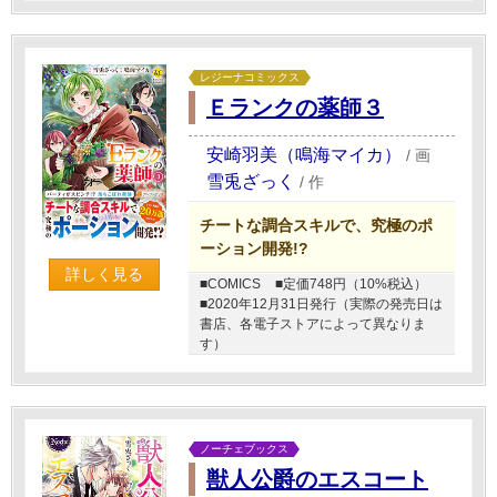
レジーナコミックス
Ｅランクの薬師３
安崎羽美（鳴海マイカ）
/
画
雪兎ざっく
/
作
チートな調合スキルで、究極のポ
ーション開発!?
詳しく見る
■COMICS
■定価748円（10%税込）
■2020年12月31日発行（実際の発売日は
書店、各電子ストアによって異なりま
す）
ノーチェブックス
獣人公爵のエスコート