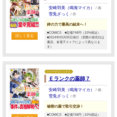
安崎羽美（鳴海マイカ）
/
画
雪兎ざっく
/
作
絆の力で最高の結末へ！
■COMICS
■定価748円（10%税込）
詳しく見る
■2024年03月05日発行（実際の発売日は
書店、各電子ストアによって異なりま
す）
レジーナコミックス
Ｅランクの薬師７
安崎羽美（鳴海マイカ）
/
画
雪兎ざっく
/
作
秘密の薬で取引交渉！
■COMICS
■定価748円（10%税込）