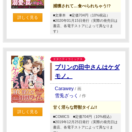
捕獲されて…食べられちゃう!?
■文庫本
■定価704円（10%税込）
詳しく見る
■2020年01月15日発行（実際の発売日は
書店、各電子ストアによって異なりま
す）
エタニティコミックス
プリンの田中さんはケダ
モノ。
Carawey
/
画
雪兎ざっく
/
作
甘く淫らな野獣タイム!!
詳しく見る
■COMICS
■定価704円（10%税込）
■2019年12月25日発行（実際の発売日は
書店、各電子ストアによって異なりま