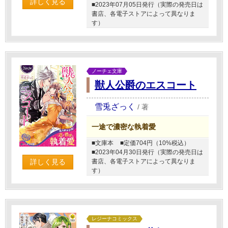
詳しく見る
■2023年07月05日発行（実際の発売日は
書店、各電子ストアによって異なりま
す）
ノーチェ文庫
獣人公爵のエスコート
雪兎ざっく
/
著
一途で濃密な執着愛
■文庫本
■定価704円（10%税込）
■2023年04月30日発行（実際の発売日は
詳しく見る
書店、各電子ストアによって異なりま
す）
レジーナコミックス