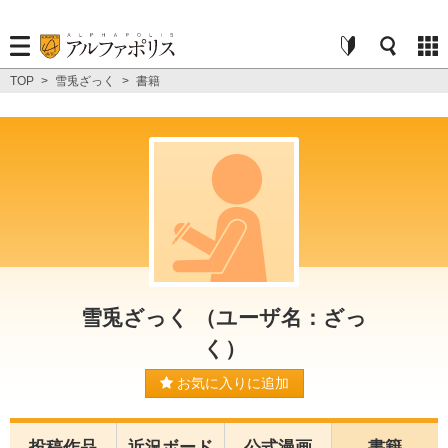
TOP
>
雪兎ざっく
>
書籍
雪兎ざっく （ユーザ名：ざっ
く）
お気に入りに追加
投稿作品
近況ボード
公式漫画
書籍