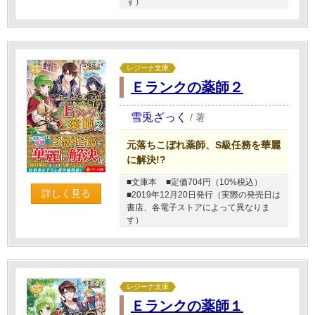
す）
レジーナ文庫
Ｅランクの薬師２
雪兎ざっく
/
著
元落ちこぼれ薬師、S級任務を華麗
に解決!?
■文庫本
■定価704円（10%税込）
詳しく見る
■2019年12月20日発行（実際の発売日は
書店、各電子ストアによって異なりま
す）
レジーナ文庫
Ｅランクの薬師１