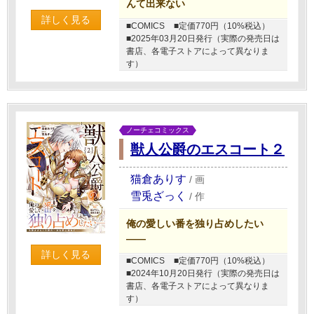
んて出来ない
詳しく見る
■COMICS
■定価770円（10%税込）
■2025年03月20日発行（実際の発売日は
書店、各電子ストアによって異なりま
す）
ノーチェコミックス
獣人公爵のエスコート２
猫倉ありす
/
画
雪兎ざっく
/
作
俺の愛しい番を独り占めしたい
――
詳しく見る
■COMICS
■定価770円（10%税込）
■2024年10月20日発行（実際の発売日は
書店、各電子ストアによって異なりま
す）