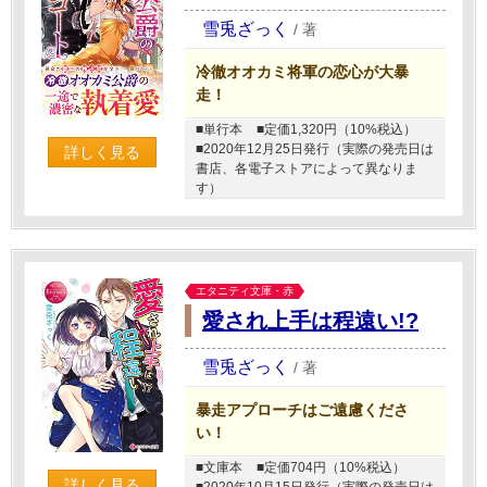
雪兎ざっく
/
著
冷徹オオカミ将軍の恋心が大暴
走！
■単行本
■定価1,320円（10%税込）
■2020年12月25日発行（実際の発売日は
詳しく見る
書店、各電子ストアによって異なりま
す）
エタニティ文庫・赤
愛され上手は程遠い!?
雪兎ざっく
/
著
暴走アプローチはご遠慮くださ
い！
■文庫本
■定価704円（10%税込）
詳しく見る