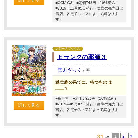
詳しく見る
■COMICS
■定価748円（10%税込）
■2019年11月05日発行（実際の発売日は
書店、各電子ストアによって異なりま
す）
レジーナブックス
Ｅランクの薬師３
雪兎ざっく
/
著
逃亡劇の果てに、待つものは
――？
■単行本
■定価1,320円（10%税込）
■2019年05月07日発行（実際の発売日は
詳しく見る
書店、各電子ストアによって異なりま
す）
31
1
2
件