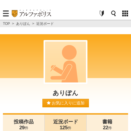
TOP
>
ありぽん
>
近況ボード
ありぽん
お気に入りに追加
投稿作品
近況ボード
書籍
29
125
22
件
件
件