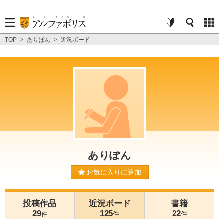
TOP
>
ありぽん
>
近況ボード
ありぽん
お気に入りに追加
投稿作品
近況ボード
書籍
29
125
22
件
件
件