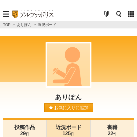
TOP
>
ありぽん
>
近況ボード
ありぽん
お気に入りに追加
投稿作品
近況ボード
書籍
29
125
22
件
件
件