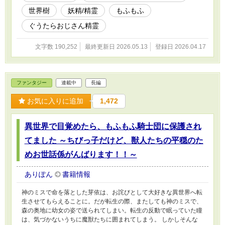
出来事をきっかけにアルフレッドは、ぐうたらなおじ守護精霊や、
世界樹
妖精/精霊
もふもふ
もふもふの神獣たちに囲まれながら、世界樹の元で新たな生活を送
ることになるのだった。
ぐうたらおじさん精霊
文字数 190,252
最終更新日 2026.05.13
登録日 2026.04.17
ファンタジー
連載中
長編
お気に入りに追加
1,472
異世界で目覚めたら、もふもふ騎士団に保護され
てました ～ちびっ子だけど、獣人たちの平穏のた
めお世話係がんばります！！～
ありぽん
書籍情報
神のミスで命を落とした芽依は、お詫びとして大好きな異世界へ転
生させてもらえることに。だが転生の際、またしても神のミスで、
森の奥地に幼女の姿で送られてしまい。転生の反動で眠っていた瞳
は、気づかないうちに魔獣たちに囲まれてしまう。 しかしそんな