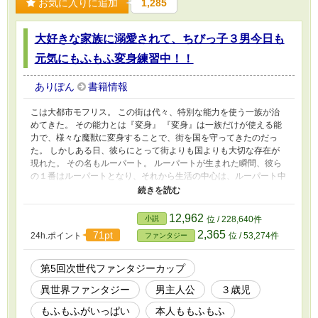
お気に入りに追加
1,285
大好きな家族に溺愛されて、ちびっ子３男今日も
元気にもふもふ変身練習中！！
ありぽん
書籍情報
こは大都市モフリス。 この街は代々、特別な能力を使う一族が治
めてきた。 その能力とは『変身』 『変身』は一族だけが使える能
力で、様々な魔獣に変身することで、街を国を守ってきたのだっ
た。 しかしある日、彼らにとって街よりも国よりも大切な存在が
現れた。 その名もルーパート。 ルーパートが生まれた瞬間、彼ら
の１番はルーパートとなり、それから生活の中心は、ルーパート中
心の生活になったのだった そんなルーパートも、世界最強かもし
れない家族に見守られ(溺愛され)ながら３歳に。 「あれぇ？ いつ
のまにか、ひよこしゃんになっちゃったぁ」 時々変身の能力を発
12,962
小説
位 / 228,640件
揮しながら、大好きな家族に囲まれて、ルーパートは今日も元気に
2,365
71pt
24h.ポイント
位 / 53,274件
ファンタジー
成長中！！
第5回次世代ファンタジーカップ
異世界ファンタジー
男主人公
３歳児
もふもふがいっぱい
本人ももふもふ