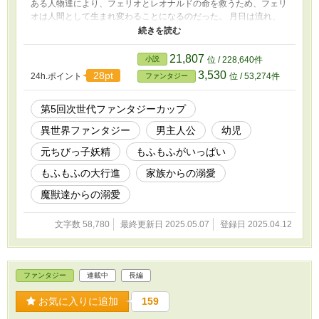
ある人物達により、フェリオとレオナルドの命を救うため、フェリ
オは人間として生まれ変わることになるのだった。 月日は流れ、
生まれ変わってから３年。 フェリオはアレクシス・ローゼンバー
グとして、優しくて強い父と母、兄のレオナルド、そしてたくさん
の使用人とメイド達に囲まれ。元気のすくすく育ち、毎日楽しい
21,807
小説
位 / 228,640件
日々を過ごしていた。 実はローゼンバーグ公爵家では代々、三歳
3,530
28pt
24h.ポイント
位 / 53,274件
ファンタジー
の能力鑑定の儀の際に、必ずある特別な能力を授かるのだが。アレ
クシスも無事にその力を授かり。家族は彼の未来に大きな期待を寄
せる事に。 しかし、事態は思わぬ方向へと動き出す。 「……これ
第5回次世代ファンタジーカップ
では、どちらが脅威だか分からないではないか」 思わず漏れた父
異世界ファンタジー
男主人公
幼児
の愚痴。 無事に力を授かったことで、アレクシスの毎日はこれま
で以上に、楽しいものへと変わっていったが。周囲の大人達は、
元ちびっ子妖精
もふもふがいっぱい
戦々恐々とする日々を送ることになるのだった。
もふもふの大行進
家族からの溺愛
魔獣達からの溺愛
文字数 58,780
最終更新日 2025.05.07
登録日 2025.04.12
ファンタジー
連載中
長編
お気に入りに追加
159