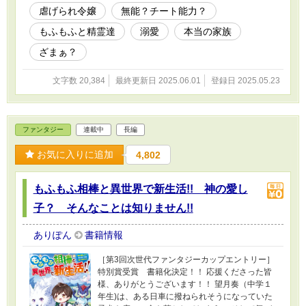
そうになったカティア。そんなカティアを精霊達が救い、共に逃
虐げられ令嬢
無能？チート能力？
亡。その先で魔獣達、そして彼らに信頼される謎の人物と出会う。
その人物はカティアの事情を問わず、彼女を家族として受け入れて
もふもふと精霊達
溺愛
本当の家族
くれたのだった。 精霊達と魔獣達が信用する人物だったため、よ
うやく安心できたカティア。しかしカティアはその時気づいていな
ざまぁ？
かった。この人物も実は訳ありだったという事に。 こうして皆に
守られ、森で新たな生活を始めたカティア。やがてその穏やかな
文字数 20,384
最終更新日 2025.06.01
登録日 2025.05.23
日々の中で、彼女の中に眠る本当の力が目を覚まし始める。 優
しい人々と精霊達、そして魔獣達に囲まれて、カティアの幸せな生
活が始まる。
ファンタジー
連載中
長編
お気に入りに追加
4,802
もふもふ相棒と異世界で新生活!! 神の愛し
子？ そんなことは知りません!!
ありぽん
書籍情報
［第3回次世代ファンタジーカップエントリー］
特別賞受賞 書籍化決定！！ 応援くださった皆
様、ありがとうございます！！ 望月奏（中学１
年生)は、ある日車に撥ねられそうになっていた