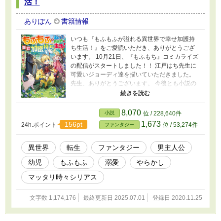
活！
ありぽん
書籍情報
いつも『もふもふが溢れる異世界で幸せ加護持
ち生活！』をご愛読いただき、ありがとうござ
います。 10月21日、『もふもち』コミカライズ
の配信がスタートしました！！ 江戸はち先生に
可愛いジョーディ達を描いていただきました。
先生、ありがとうございます。 今後とも小説の
ジョーディ達、そしてコミカライズのジョーデ
ィ達を、よろしくお願いいたします。
＊＊＊＊＊＊＊＊＊ 小学３年生の
8,070
小説
位 / 228,640件
如月啓太は、病気により小学校に通えないま
1,673
156pt
24h.ポイント
位 / 53,274件
ファンタジー
ま、病院で息を引き取った。 次に気が付いたと
き、啓太の前に女神さま現れて、啓太自身の話
を聞くことに。 そして啓太は別の世界の、マカ
異世界
転生
ファンタジー
男主人公
リスター侯爵家次男、ジョーディ・マカリスタ
幼児
もふもふ
溺愛
やらかし
ーとして転生することが決まる。 すくすくそだ
った啓太改めジョーディは１歳に。 そしてジョ
マッタリ時々シリアス
ーディには友達がいっぱい。でも友達は友達で
も、人間の友達ではありません。 ダークウルフ
文字数 1,174,176
最終更新日 2025.07.01
登録日 2020.11.25
の子供にホワイトキャットの子供に。何故か魔
獣の友達だらけ。 そんなジョーディの毎日は、
父(ラディス)母(ルリエット)長男(マイケル)、そ