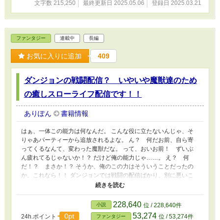
文字数 215,250
最終更新日 2025.05.06
登録日 2025.03.21
ファンタジー
連載中
長編
お気に入りに追加
409
ダンジョンの戦闘配信？ いやいや魔獣達のため
の癒しスローライフ配信です！！
ありぽん
書籍情報
はぁ、一体この能力は何なんだ。 こんな役に立たないんじゃ、そ
りゃあパーティーから追放されるよな。 ん？ 何だお前、自ら寄
ってくるなんて、変わった魔獣だな。 って、おいお前！ ずいぶ
ん疲れてるじゃないか！？ だけど俺の能力じゃ……。 え？ 何
だ！？ まさか！？ そうか、俺のこの力はそういうことだったの
か。これなら！！ ダンジョンでは戦闘の配信ばかり。別に悪いこ
とじゃいけけれど、だけど戦闘後の魔獣達は？ 魔獣達だって人同
様疲れるんだ。 だから俺は、授かったこの力を使って戦闘後の魔
獣達を。いやいや共に暮らしている魔獣達が、まったりゆっくり暮
228,640
小説
位 / 228,640件
らせるように、魔獣専用もふもふスローライフ配信を始めよう！！
53,274
0pt
24h.ポイント
位 / 53,274件
ファンタジー