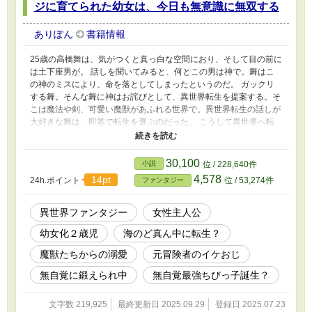
ジに育てられた幼女は、今日も無意識に無双する
ありぽん
書籍情報
25歳の高橋舞は、気がつくと真っ白な空間におり、そして目の前に
は土下座男が。 話しを聞いてみると、何とこの男は神で。舞はこ
の神のミスにより、命を落としてしまったというのだ。 ガックリ
する舞。そんな舞に神はお詫びとして、異世界転生を提案する。そ
こは魔法や剣、可愛い魔獣があふれる世界で。異世界転生の話しが
大好きな舞は、即答で転生を選ぶのだった。 こうして異世界へ転
生した舞。ところが……。 次に目覚めた先は、まさかの海のど真
ん中の浮島。 しかも小さな子どもの姿になっていてたのだ。 「ど
ちてよ！！」 パニックになる舞。が、驚くことはそれだけではな
30,100
小説
位 / 228,640件
かった。 「おい、目が覚めたか？」 誰もいないと思っていたのだ
4,578
14pt
24h.ポイント
位 / 53,274件
ファンタジー
が、突然声をかけられ、さらに混乱する舞。 実はこの島には秘密
があったのだ。 果たしてこの島の正体は？ そして舞は異世界で
優しい人々と触れ合い、楽しく穏やかな日々を送ることはできるの
異世界ファンタジー
女性主人公
か。
幼女化２歳児
海のど真ん中に転生？
魔獣たちからの溺愛
元冒険者のイケおじ
無自覚に鍛えられ中
無自覚最強ちびっ子誕生？
文字数 219,925
最終更新日 2025.09.29
登録日 2025.07.23