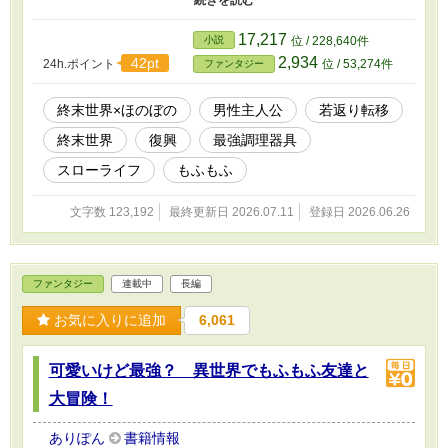
希へ託した希望の大きさを知らずに。 そうしていざ転移した優希
だったが、転移早々問題が発生。転移先は予定していた街の近くで
17,217
小説
位 / 228,640件
はなく、荒れ果てた森の中。さらには中学生くらいまで若返ってお
2,934
42pt
24h.ポイント
位 / 53,274件
ファンタジー
り、優希は予想外の出来事に動揺してしまう。 しかし、その動揺
も長くは続かず。優希は持ち前の穏やかで前向きな性格で、すぐに
現状を受け入れると、まずは住む場所を確保。 それから枯れた土
終末世界×ほのぼの
男性主人公
若返り転移
地に種を蒔き、魔獣と契約しながら、まさかの力を秘めた調理器具
終末世界
復興
最強調理器具
を駆使し、新たな生活をスタートさせるのだった。 今日も優希と
もふ魔獣たちは、殺伐とした終末世界で、ほのぼのスローライフを
スローライフ
もふもふ
送りながら、世界を復興していく。
文字数 123,192
最終更新日 2026.07.11
登録日 2026.06.26
ファンタジー
連載中
長編
お気に入りに追加
6,061
可愛いけど最強？ 異世界でもふもふ友達と
大冒険！
ありぽん
書籍情報