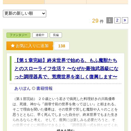
29
1
2
件
ファンタジー
連載中
長編
お気に入りに追加
138
【第１章完結】終末世界で始める、もふ魔獣たち
とのスローライフ生活？ 〜なぜか最強武器級にな
った調理器具で、荒廃世界を楽しく復興します〜
ありぽん
書籍情報
（第１部完結） ２０歳という若さで病死した料理好きの川島優希
は、死後、神から『崩壊寸前の世界を救ってほしい』と頼まれる。
そこで理由を聞いた優希は、その世界で苦しむ魔獣や人々のことを
思うとともに、早く死んでしまった自分が、終末世界でもまた生き
られるならと考え。 そして、復興には楽しみも必要だろうと、そ
の世界ですぐに料理ができるよう、『調理器具一式を持たせてくれ
るなら』という条件で、異世界へ行くことを了承する。……神が優