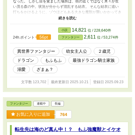
なった。 しかし目を覚ました場所は、街の近くではなく木々が生
い茂る森の中。状況が分からず混乱する結衣。 そんな結衣に追い
打ちをかけるように、ゾウほどもある大きな魔獣が襲いかかってき
て。さらにドラゴンまで現れ、魔獣と激突。数分後、勝利したドラ
ゴンが結衣の方へ歩み寄ってくる。 転生して数１０分で命を落と
すのか。そう思った結衣。しかし結衣を待っていたのは、思いもよ
14,821
小説
位 / 228,640件
らぬ展開だった。 「なぜ幼児がここに？ ここは危険だ。安全な
2,611
56pt
24h.ポイント
位 / 53,274件
ファンタジー
俺たちの巣まで連れて行こう」 まさかのドラゴンによる救出。さ
らにその縁から、結衣は最強と謳われるドラゴン騎士の家族に迎え
入れられることに。 やがて結衣は、神から授かった力と自らの知
異世界ファンタジー
幼女主人公
２歳児
識を駆使し、戦う上の兄や姉を支え、頭脳派の兄の仕事を手伝い。
ドラゴン
もふもふ
最強ドラゴン騎士家族
可憐で優しい姉をいじめる連中には、姉の代わりに子ドラゴンやも
ふ強魔獣と共にざまぁをするようになって？ これは神様の度重な
溺愛
ざまぁ？
るミスによって、幼児として転生させられてしまった結衣が、ドラ
ゴンやもふ強魔獣に懐かれ、最強のドラゴン騎士家族と共に、異世
文字数 123,702
最終更新日 2025.10.21
登録日 2025.09.23
界で幸せいっぱいに暮らす物語。
ファンタジー
連載中
長編
お気に入りに追加
764
転生先は海のど真ん中！？ もふ強魔獣とイケオ