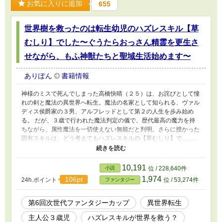
お気に入りに追加
655
世界樹を救ったのは転生幼児のハズレスキル【草
むしり】でした〜ぐうたらおっさん精霊を更生さ
せながら、もふ神獣たちと聖域生活始めます〜
ありぽん
書籍情報
神様のミスで死んでしまった高橋快晴（２５）は、お詫びとして憧
れの剣と魔法の異世界へ転生。魔法の名家として知られる、ヴァル
ディス侯爵家の３男、アルフレッドとして第２の人生を歩み始め
る。 だが、３歳で行われた魔法判定の儀で、歴代最高の魔力を持
ちながら、属性魔法を一切使えない無能だと判明。さらに授かった
固有スキルは、どう考えてもハズレスキルの【草むしり】で……。
そのため、実力至上主義の侯爵家では、アルフレッドが人々の目に
留まることを恐れ、事故に見せかけて処分することを決定。『呪わ
れた魔の森』と呼ばれる、誰も近寄ることのない森へ捨てられてし
10,191
小説
位 / 228,640件
まう。 この状況に、死を覚悟するアルフレッド。しかしここで彼
1,974
106pt
24h.ポイント
位 / 53,274件
ファンタジー
の前に現れたのは、敵意のない妖精たちで。なぜか彼らに気に入ら
れたアルフレッドは、導かれるままにある場所へ向かうことに。そ
して連れられた先にあったのは、今にも枯れてしまいそうな『世界
第6回次世代ファンタジーカップ
異世界転生
樹』だった。 するとそこで、ハズレスキルだと思っていた【草む
主人公３歳児
ハズレスキルが世界を救う？
しり】が、思いもよらない形で、世界樹を救うことになり？ この