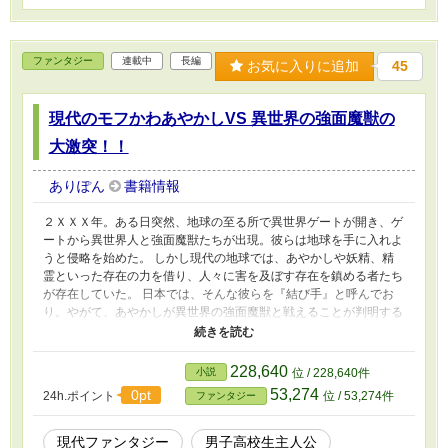
ファンタジー
連載中
長編
お気に入りに追加
45
現代のモフかわあやかしVS 異世界の強面魔獣の
大激突！！
ありぽん
書籍情報
２ＸＸＸ年。ある日突然、地球の至る所で異世界ゲートが開き、ゲ
ートから異世界人と強面魔獣たちが出現。彼らは地球を手に入れよ
うと侵略を始めた。 しかし現代の地球では、あやかしや妖精、精
霊といった存在の力を借り、人々に害を及ぼす存在を鎮める者たち
が存在していた。 日本では、そんな彼らを『結び手』と呼んでお
り。やがて、あやかしが異世界の強面魔獣と戦えることが判明する
と、結び手たちはあやかしたちと力を合わせ、強面魔獣たちに立ち
向かうことになった。 そんな現代で生きる高校生、高橋優希（１
７）もまた、幼い頃からあやかしが見え、あやかしと共に生きてき
228,640
小説
位 / 228,640件
た結び手のひとり。 優希は、もふもふで可愛いあやかしたちと共
53,274
0pt
24h.ポイント
位 / 53,274件
ファンタジー
に修行をしながら、厳しい状況の中でも、大切な毎日を過ごしてい
た。 しかし、ついに優希の住む街にも異世界ゲートが出現。優希
はまだ、修行中の身ではあったが、あやかしたちと共に、強面魔獣
現代ファンタジー
男子高校生主人公