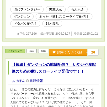
現代ファンタジー
男主人公
もふもふ
ダンジョン
まったり癒しスローライフ配信？
ドタバタ配信？
剣と魔法
文字数 267,166
最終更新日 2025.03.27
登録日 2025.01.02
ファンタジー
完結
短編
お気に入りに追加
26
【短編】ダンジョンの戦闘配信？ いやいや魔獣
達のための癒しスローライフ配信です！！
ありぽん
書籍情報
はぁ、一体この能力は何なんだ。 こんな役に立たないんじゃ、そ
りゃあパーティーから追放されるよな。 ん？ 何だお前、自ら寄
ってくるなんて、変わった魔獣だな。 って、おいお前！ ずいぶ
ん疲れてるじゃないか！？ だけど俺の能力じゃ……。 え？ 何
だ！？ まさか！？ そうか、俺のこの力はそういうことだったの