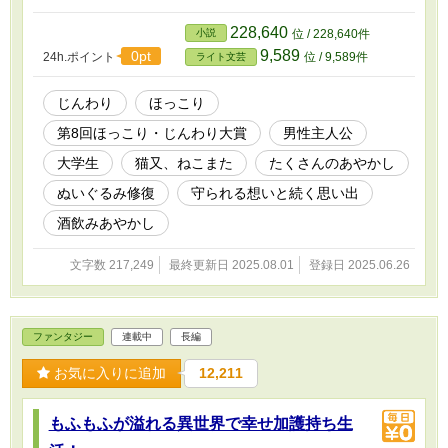
が？ と疑問を抱きつつも、言われるまま修繕し、元の場所に戻し
たのだった。 しかし、誰が取りに来るのか気になった晴翔は、そ
228,640
小説
位 / 228,640件
の夜そっと玄関を見張る事に。そして現れたのは……。なんと、し
9,589
0pt
24h.ポイント
位 / 9,589件
ライト文芸
っぽが二本あるネコだった！？ 驚く晴翔に、ネコは笑いながら言
う。 「よう、久しぶりだな！」 実はこのネコ、普通のネコではな
く猫又で。かつて祖父母と暮らしていた時、幼い晴翔と遊んでいた
じんわり
ほっこり
野良猫だったのだ。 こうして猫又と再会した晴翔。するとこの再
第8回ほっこり・じんわり大賞
男性主人公
会をきっかけに、晴翔はもとには次々と不思議な依頼が舞い込むよ
うになる。 そして願いや想いの詰まったぬいぐるみを繕い、人と
大学生
猫又、ねこまた
たくさんのあやかし
妖の心に触れていくうちに、止まっていた晴翔の時間も、少しずつ
動き始め。 これは人と妖の想いを紡ぐ、小さな工房のやさしい物
ぬいぐるみ修復
守られる想いと続く思い出
語。
酒飲みあやかし
文字数 217,249
最終更新日 2025.08.01
登録日 2025.06.26
ファンタジー
連載中
長編
お気に入りに追加
12,211
もふもふが溢れる異世界で幸せ加護持ち生