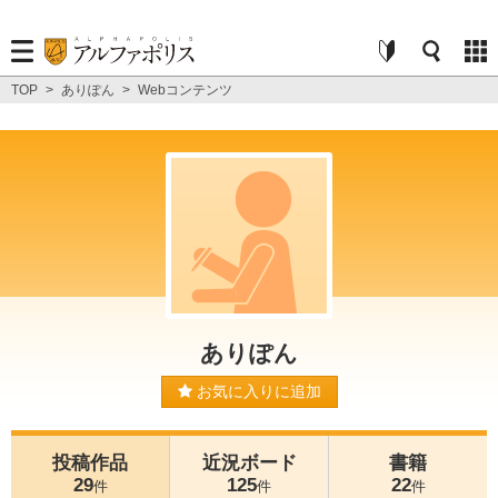
TOP
>
ありぽん
>
Webコンテンツ
ありぽん
お気に入りに追加
投稿作品
近況ボード
書籍
29
125
22
件
件
件