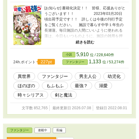
[お知らせ] 書籍化決定！！ 皆様、応援ありがと
うございます！！ 2023年03月20日
頃出荷予定です！！ 詳しくは今後の刊行予定
をご覧ください。 施設で暮らす中学１年生の
長瀬蓮。毎日施設の人間にいいように使われる
蓮は、今日もいつものように、施設の雑用を押
し付けられ。ようやく自分の部屋へ戻った時に
は、夜22時を過ぎていた。 そして自分お部屋
へ戻り、宿題をやる前に少し休みたいと、ベッ
5,910
小説
位 / 228,640件
ドに倒れ込んだ瞬間それは起こった。 強い光
1,133
227pt
24h.ポイント
位 / 53,274件
ファンタジー
が蓮を包み込み、あまりの強い光に目をつぶる
蓮。ようやく光が止んできたのが分かりそっと
目を開けると…。そこは今まで蓮が居た自分の
異世界
ファンタジー
男主人公
幼児化
部屋ではなく、木々が生い茂る場所で。しかも
ほのぼの
もふもふ
最強？
溺愛
何か体に違和感をおぼえ。 これは蓮が神様の
手違いにより異世界に飛ばされ、そこで沢山の
時々シリアス
剣と魔法
友達(もふもふ)と出会い、幸せに暮らす物語。
ＨＯＴランキングに載せていただきました。皆
文字数 852,765
最終更新日 2026.07.08
登録日 2022.08.01
様ありがとうございます！！ お気に入り登録
2500ありがとうございます！！
ファンタジー
連載中
長編