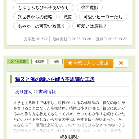
との戦いの渦へと呑まれていくのだった。 モフかわあやかし VS 強
もふもふちびっ子あやかし
強面魔獣
面魔獣！ 現代と異世界が交わる世界で、優希はあやかしたちと共
に、現代を生き抜くことができるのか！？
異世界からの侵略
戦闘
可愛いヒーローたち
あやかしの可愛い攻撃？
可愛いは最強？
文字数 30,572
最終更新日 2025.08.26
登録日 2025.08.22
ライト文芸
連載中
長編
お気に入りに追加
88
猫又と俺の願いを縫う不思議な工房
ありぽん
書籍情報
大学をある理由で休学し、現役ぬいぐるみ修繕師の、祖父の家に身
を寄せることになった高橋晴翔。晴翔は小さい頃に、祖父にぬいぐ
るみの作り方を教えてもらって以来、ぬいぐるみ作りを続けていた
ため、バイトをしながら祖父の手伝いをする日々が始まった。 そ
んなある日、晴翔は玄関先で、いびつでぼろぼろなネコのぬいぐる
みが置かれているのを見つける。不思議に思いつつ祖父に見せる
と、「お前が直してやれ」と言われ。なぜ現役の祖父ではなく自分