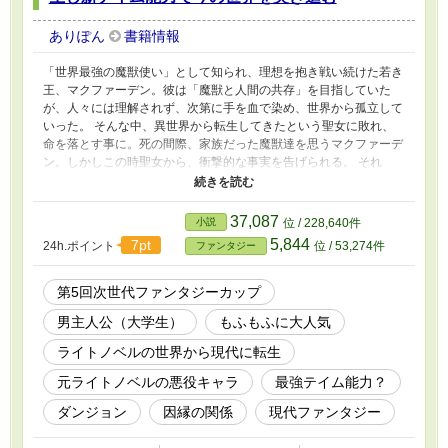
ありぽん
書籍情報
「世界最強の魔獣使い」として知られ、理想を抱き戦い続けた若き
王、マクファーデン。彼は「魔獣と人間の共存」を目指していた
が、人々には理解されず、次第に手を血で染め、世界から孤立して
いった。 そんな中、異世界から転生してきたという聖女に敗れ、
命を落とす事に。死の間際、家族だった魔獣達を思うマクファーデ
ン。しかしこの時聖女から、衝撃的な事実を告げられる。 それ
は、彼がライトノベルという本の、ただの登場人物であり、彼の過
去も理想もすべてが作り物だったというものだった。 あまりの衝
撃に、絶望の中で命を落としたマクファーデン。しかし、彼が次に
37,087
小説
位 / 228,640件
目を覚ましたのは現代の日本。彼はなんと、高橋和希という名前
5,844
7pt
24h.ポイント
位 / 53,274件
ファンタジー
で、現代に転生していたのだ。 記憶を取り戻した彼は、前世の魔
獣達や聖女の告白を考えつつも、「テイム能力」と呼ばれる新たな
力を得て、現代で新しい人生を歩む決意をする。 現代には「ダン
第5回次世代ファンタジーカップ
ジョン」と呼ばれる場所が存在しており、その中には強力な魔獣達
男主人公（大学生）
もふもふに大人気
がひしめいていて。彼は魔獣使いの能力の感覚を思い出しながら、
テイム能力を駆使し、魔獣達と家族になっていく。 ダンジョンを
ライトノベルの世界から現代に転生
攻略しながら、新たな家族と共に生き抜くことを誓う彼。そして今
世では、人々と心を通わせることができるのか。彼と魔獣達のダン
元ライトノベルの悪役キャラ
最強テイム能力？
ジョン生活が始まる。
ダンジョン
因縁の関係
現代ファンタジー