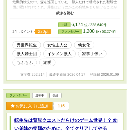
危機的状況の中、森を巡回していた、獣人だけで構成された獣騎士
団が駆け付けてくれ、芽依はどうにかこの窮地を切り抜けることが
できたのだった。 やがて目を覚ました芽依は、初めは混乱したも
のの、すぐに現状を受け入れ。またその後、同じ種族の人間側で保
護する案も出たが、ある事情により、芽依はそのまま獣騎士団の宿
6,174
小説
位 / 228,640件
舎で暮らすことに。 そこで芽依は、助けてくれた獣騎士たちに恩
1,200
220pt
24h.ポイント
位 / 53,274件
ファンタジー
を返すため、そして日々厳しい任務に向かう獣人たちが少しでも平
穏に過ごせるようにと、お世話係を買って出る。 そんな芽依に、
当初は不安だった獣人たちだったが、元気で明るい瞳の存在は、次
異世界転生
女性主人公
幼女化
第に獣人たちの力となっていくのだった。 これはちびっ子転生者
獣人騎士団
イケメン獣人
家事手伝い
の芽依が、獣人や魔獣たちのために奮闘し、癒しとなっていく。そ
んな、ほっこりまったり？ な物語。
もふもふ
溺愛
文字数 252,214
最終更新日 2026.04.17
登録日 2026.01.09
ファンタジー
連載中
長編
お気に入りに追加
115
転生先は育児クエストだらけのゲーム世界！？ 幼
い弟妹の笑顔のために、全てクリアしてやる