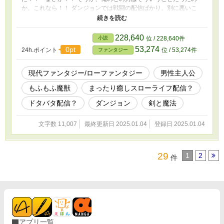
か。これなら！！ ダンジョンでは戦闘の配信ばかり。別に悪いこ
とじゃいけれど、だけど戦闘後の魔獣達は？ 魔獣達だって人同様
疲れるんだ。 だから俺は、授かったこの力を使って戦闘後の魔獣
達を。いやいや共に暮らしている魔獣達 が、まったりゆっくり暮
228,640
小説
位 / 228,640件
らせるように、魔獣専用もふもふスローライフ配信を始めよう！！
53,274
0pt
24h.ポイント
位 / 53,274件
ファンタジー
＝＝＝＝＝＝＝＝＝＝＝＝＝＝＝＝＝＝＝＝＝＝＝＝
＝＝＝ お読みいただきありがとうございます。 こちらの短編、た
だいま掲載しております、 『ダンジョンの戦闘配信？ いやいや
現代ファンタジー/ローファンタジー
男性主人公
魔獣達のための癒しスローライフ配信です！！』 本編の前日談と
もふもふ魔獣
まったり癒しスローライフ配信？
なっております。 本編もよろしくお願いします。
ドタバタ配信？
ダンジョン
剣と魔法
文字数 11,007
最終更新日 2025.01.04
登録日 2025.01.04
29
1
2
件
アプリ一覧