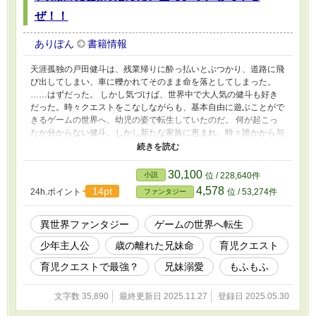
ぜ！！
ありぽん
書籍情報
天涯孤独の戸田健斗は、残業帰りに酔っ払いとぶつかり、道路に飛
び出してしまい、車に轢かれてそのまま命を落としてしまった。
……はずだった。 しかし気づけば、世界中で大人気の健斗も好き
だった。時々クエストをこなしながらも、基本自由に遊ぶことがで
きるゲームの世界へ、幼児の姿で転生していたのだ。 何が起こっ
たか分からない健斗。しかし新たな家族に恵まれ、時々誰かから与
えられるクエストをこなしながら、穏やかな毎日を送るうちに、今
の自分を受け入れていき。 そんな中、歳の離れた可愛い可愛い双
子の弟妹が誕生した。と、この頃から健斗のクエスト内容が激変。
30,100
小説
位 / 228,640件
なぜか全て「育児クエスト」ばかりになったのだ。 クエスト内容
4,578
14pt
24h.ポイント
位 / 53,274件
ファンタジー
は、おむつ替えや寝かしつけ、好きな果物探しといった、２人を喜
ばせるものから。２人のために強くなれ、といった特訓や実践型の
クエストなどなど様々で。 そして気になる報酬は、兄妹の笑顔
異世界ファンタジー
ゲームの世界へ転生
に、「にぃに」と呼ばれること。小さな手で自分の手を握ってもら
少年主人公
歳の離れた兄妹命
育児クエスト
えることや、好感度の爆上がりといった。どれも健斗にとっては、
たまらなく嬉しいご褒美ばかりだった。 そんな嬉しい報酬ばかり
育児クエストで最強？
兄妹溺愛
もふもふ
の育児クエストを、どんどんこなしていく健斗。気がつけばいつの
間にか、街で最年少の高ランク冒険者へと成長していた。 そのた
文字数 35,890
最終更新日 2025.11.27
登録日 2025.05.30
め、人々は彼に依頼を持ちかけたり、仲間に誘おうとしたりもした
のだが、健斗はそのすべてを断った。なぜなら、彼のすべては、弟