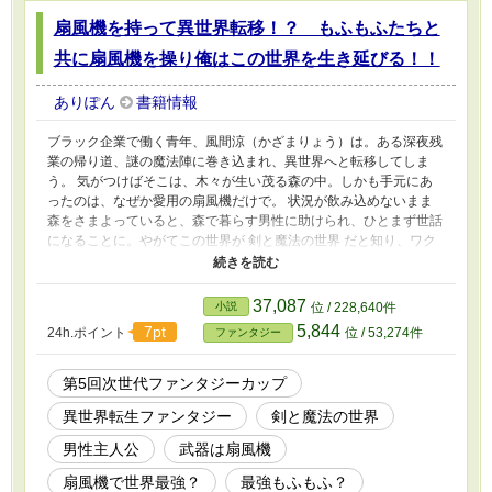
扇風機を持って異世界転移！？ もふもふたちと
共に扇風機を操り俺はこの世界を生き延びる！！
ありぽん
書籍情報
ブラック企業で働く青年、風間涼（かざまりょう）は。ある深夜残
業の帰り道、謎の魔法陣に巻き込まれ、異世界へと転移してしま
う。 気がつけばそこは、木々が生い茂る森の中。しかも手元にあ
ったのは、なぜか愛用の扇風機だけで。 状況が飲み込めないまま
森をさまよっていると、森で暮らす男性に助けられ、ひとまず世話
になることに。やがてこの世界が 剣と魔法の世界 だと知り、ワク
ワク、ドキドキしながら、自身の能力を調べるが……。 「剣の才
能なし！ 魔法の才能もなし！」 まさかの判定に、ショックを受
ける涼。しかし、涼はまだこの時、気づいていなかった。改めて自
37,087
小説
位 / 228,640件
分のステータスを確認すると、そこには『扇風機』の文字が。そし
5,844
7pt
24h.ポイント
位 / 53,274件
ファンタジー
てこの異世界には存在しない 扇風機を使いこなすことで、涼は思
わぬ活躍を見せ始める。 涼むだけではなく、敵の攻撃を吹き飛ば
し、逆に攻撃し、さらには飛行まで！？ 他にも様々な力を発揮す
第5回次世代ファンタジーカップ
る扇風機。 そんなある日、彼はもふもふでふわふわな、シルフと
異世界転生ファンタジー
剣と魔法の世界
いう名の魔獣と出会う。扇風機の風に興味津々なシルフ。だがこの
シルフ、可愛いだけの魔獣だと思っていたが、実は風の精霊王だっ
男性主人公
武器は扇風機
た！？ 「もっと風を送って！ う〜ん、気持ちいい～！」 「い
や、お前、風の精霊王だろ！？」 こうしてもふもふの相棒と共
扇風機で世界最強？
最強もふもふ？