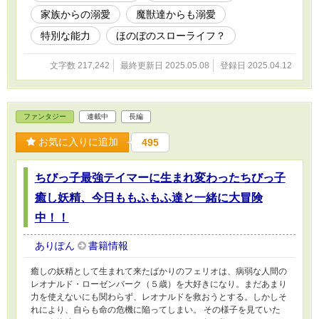
家族からの溺愛
魔獣達からも溺愛
特別な能力
ほのぼのスローライフ？
文字数 217,242
最終更新日 2025.05.08
登録日 2025.04.12
ファンタジー
連載中
長編
お気に入りに追加
495
ちびっ子最強テイマーに生まれ変わったちびっ子
癒し妖精、今日ももふもふ達と一緒に大冒険
中！！
ありぽん
書籍情報
癒しの妖精として生まれて来たばかりのフェリオは、病弱な人間の
レオナルド・ローゼンバーク（５歳）を大好きになり。まだあまり
力を使えないにも関わらず、レオナルドを救おうとする。しかしそ
れにより、自らも命の危機に陥ってしまい。 その様子を見ていた