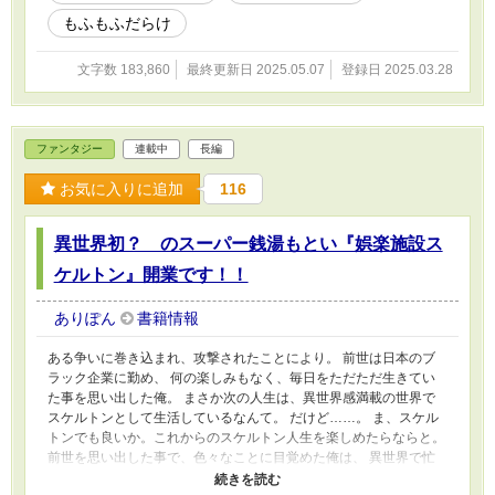
に、扇風機で異世界を生き延びることになった涼。果たして彼は異
もふもふだらけ
世界で、快適な風を送りつつ、スローライフな生活を送ることがで
きるのか！？
文字数 183,860
最終更新日 2025.05.07
登録日 2025.03.28
ファンタジー
連載中
長編
お気に入りに追加
116
異世界初？ のスーパー銭湯もとい『娯楽施設ス
ケルトン』開業です！！
ありぽん
書籍情報
ある争いに巻き込まれ、攻撃されたことにより。 前世は日本のブ
ラック企業に勤め、 何の楽しみもなく、毎日をただただ生きてい
た事を思い出した俺。 まさか次の人生は、異世界感満載の世界で
スケルトンとして生活しているなんて。 だけど……。 ま、スケル
トンでも良いか。これからのスケルトン人生を楽しめたらならと。
前世を思い出した事で、色々なことに目覚めた俺は、 異世界で忙
しく生きている人々のため。 みんながゆっくりと休養できる、ス