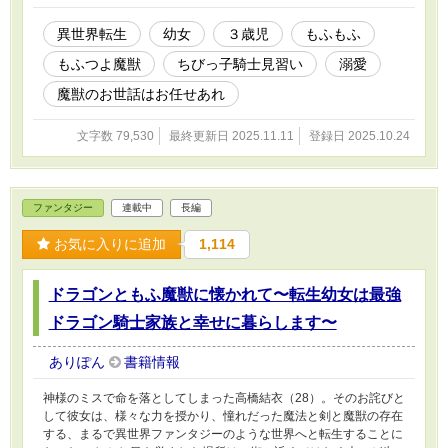
る！！』と決意。入団はできないものの、仮のちびっ子見習い騎士
としても頑張り始める。 これは、凛と魔獣たちが織りなす、ほん
異世界転生
幼女
３歳児
もふもふ
わかだけど時々ドタバタな、癒しとお世話の物語。
もふつよ魔獣
ちびっ子騎士見習い
溺愛
魔獣のお世話はお任せあれ
文字数 79,530
最終更新日 2025.11.11
登録日 2025.10.24
ファンタジー
連載中
長編
お気に入りに追加
1,114
ドラゴンともふ魔獣に懐かれて〜転生幼女は最強
ドラゴン騎士家族と幸せに暮らします〜
ありぽん
書籍情報
神様のミスで命を落としてしまった高橋結衣（28）。そのお詫びと
して彼女は、様々な力を授かり、憧れだった魔法と剣と魔獣の存在
する、まるで異世界ファンタジーのような世界へと転生することに