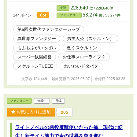
ーパー銭湯を開業する事に。 その名も『すっごい娯楽施設、スケ
ルトン』 これは俺スケルトンが開業した、 本当はみんなにゆっく
228,640
小説
位 / 228,640件
り疲れを癒してもらいと思っているのに、 何故か毎日がドタバタ
53,274
0pt
24h.ポイント
位 / 53,274件
ファンタジー
で騒がしくなってしまう、スーパー銭湯物語である。 人間も魔物
も神獣も、どなたでも大歓迎！！ 『すっごい娯楽施設、スケルト
ン』へ、ぜひお越しください！！
第5回次世代ファンタジーカップ
異世界ファンタジー
男主人公（スケルトン）
もふもふがいっぱい
働くスケルトン
スーパー銭湯経営
お仕事スローライフ？
スケルトンTUEEE
わいわいドタバタ
文字数 184,449
最終更新日 2025.05.07
登録日 2025.03.28
ファンタジー
連載中
長編
お気に入りに追加
205
ライトノベルの悪役魔獣使いだった俺、現代に転
生し新テイム能力で今の世界を突き進む