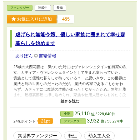
してお友達魔獣達と一緒に、騒がしくも楽しく
ファンタジー
連載中
長編
過ぎていきます。
お気に入りに追加
455
虐げられ無能令嬢、優しい家族に囲まれて幸せ森
暮らしを始めます
ありぽん
書籍情報
25歳の大西花音は、気づいた時にはヴァレンシュタイン伯爵家の次
女、カティア・ヴァレンシュタインとして生まれ変わっていた。
貴族として優雅な暮らしが待っている？ と思いきや。この世界は
魔法と剣の世界なのだったのだが。 魔法の名家であるにもかかわ
らず、カティアには魔法の才能がまったくなかったため。無能と蔑
まれ、屋根裏部屋に押し込められ、家族や使用人達からも冷たく扱
われる日々を送る事に。 が、そんな孤独な生活の中でも、カティ
アを支えてくれた友達がいた。人には見えないはずの精霊達だ。精
霊達は自分達の存在を秘密にするように告げ、カティアもその約束
25,110
小説
位 / 228,640件
を守り続け、彼らはいつもカティアと共にいてくれた。 しかしあ
3,932
21pt
24h.ポイント
位 / 53,274件
ファンタジー
る日、父と母は優秀な魔力を持つ少女を外部から連れてくる。そし
てその人物をカティアとして育てることを決め、邪魔なカティアを
事故に見せかけて始末しようとする。 森に連れて行かれ、殺され
異世界ファンタジー
転生
幼女主人公