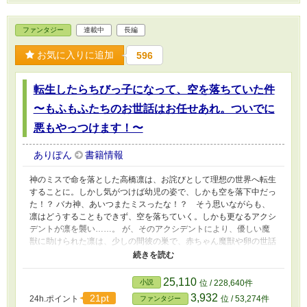
と妹のためだけに捧げられていたからだ。 「俺は、あいつらの笑
顔のために生きてる！」 兄妹大好きお兄ちゃんの、育児クエスト
ファンタジー
連載中
長編
冒険が今はじまる！！
お気に入りに追加
596
転生したらちびっ子になって、空を落ちていた件
〜もふもふたちのお世話はお任せあれ。ついでに
悪もやっつけます！〜
ありぽん
書籍情報
神のミスで命を落とした高橋凛は、お詫びとして理想の世界へ転生
することに。しかし気がつけば幼児の姿で、しかも空を落下中だっ
た！？ バカ神、あいつまたミスったな！？ そう思いながらも、
凛はどうすることもできず、空を落ちていく。しかも更なるアクシ
デントが凛を襲い……。 が、そのアクシデントにより、優しい魔
獣に助けられた凛は、少しの間彼の巣で、赤ちゃん魔獣や卵の世話
を教わりながら過ごすことに。 やがてその魔獣を通じて侯爵家に
迎え入れられると、前世での動物飼育の知識や新たに得た知識、そ
して凛だけが使える特別な力を活かして、魔獣たちの世話を始める
25,110
小説
位 / 228,640件
のだった。 しかし魔獣たちの世話をする中で、時には悪人や悪魔
3,932
21pt
24h.ポイント
位 / 53,274件
ファンタジー
獣と対峙することもあったため、凛は、『魔獣たちは私が守