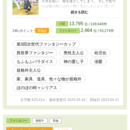
子犬を庇い、命を落としてしまう。 そして気づ
けば奏の前には白く輝く玉がふわふわと浮いて
いて。光り輝く玉は何と神様。 神様によれば、
今回奏が死んだのは、神様のせいだったらし
く。 そこで奏は神様のお詫びとして、新しい世
13,795
小説
位 / 228,640件
界で生きることに。 これは自分では規格外では
2,464
63pt
24h.ポイント
位 / 53,274件
ファンタジー
ないと思っている奏が、規格外の力でもふもふ
相棒と、 たくさんのもふもふ達と楽しく幸せに
暮らす物語。
第3回次世代ファンタジーカップ
異世界ファンタジー
男性主人公
幼児化
もふもふパラダイス
神の愛し子
溺愛
規格外主人公
家、家具、道具、色々な物が規格外
ほのぼの時々シリアス
文字数 623,414
最終更新日 2025.05.19
登録日 2023.04.21
ファンタジー
連載中
長編