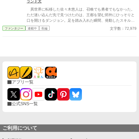
に見えて、その条件を達してみると、新しいスキルをゲットし
ランド犬
た！ 天然ロマドと、タメで先輩のユイジュの突っ込みと、チェ
異世界に転移した佐々木悠人は、召喚でも勇者でもなかった。
トの可愛さ（ロマドの主観）で織りなす、スキルと笑いのアドベ
ただ迷い込んだ先で見つけたのは、王都を望む郊外にひっそりと
ンチャー。
口を開けるダンジョン。足を踏み入れた瞬間、発動したスキルは
――〈ホームセンター〉 壁を張り替え、部屋を増やし、畑や牧
文字数：72,979
ファンタジー
連載中
長編
場、カフェまで作れる不可思議な力だった。 気ままに始めたリフ
ォームは、もふもふなネコミミ獣人の少女との出会いをきっかけ
に、思わぬ変化を呼び始める。 拡張され続けるダンジョンの先
で、悠人が作り上げる“住める迷宮”とは――？
アプリ一覧
公式SNS一覧
ご利用について