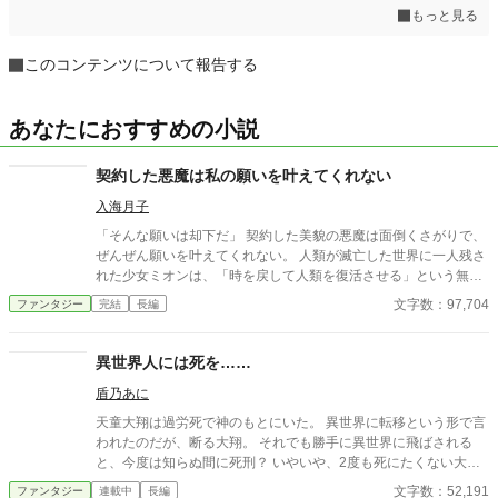
もっと見る
このコンテンツについて報告する
あなたにおすすめの小説
契約した悪魔は私の願いを叶えてくれない
入海月子
「そんな願いは却下だ」 契約した美貌の悪魔は面倒くさがりで、
ぜんぜん願いを叶えてくれない。 人類が滅亡した世界に一人残さ
れた少女ミオンは、「時を戻して人類を復活させる」という無茶
な使命のために、悪魔と使い魔の黒猫と旅することに。 最初はど
文字数：97,704
ファンタジー
完結
長編
うなることかと思っていたけれど、意外にも悪魔は世話焼きで、
もふもふなツンデレ黒猫にも癒される。 終末世界なのに、ほのぼ
の。 孤独だったミオンが救われるお話。
異世界人には死を……
盾乃あに
天童大翔は過労死で神のもとにいた。 異世界に転移という形で言
われたのだが、断る大翔。 それでも勝手に異世界に飛ばされる
と、今度は知らぬ間に死刑？ いやいや、2度も死にたくない大翔
はアリーチェに助け？られて逃げることに成功する。 そうして旅
文字数：52,191
ファンタジー
連載中
長編