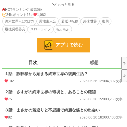
そこで理由を聞いた優希は、その世界で苦しむ魔獣や人々のことを思うととも
に、早く死んでしまった自分が、終末世界でもまた生きられるならと考え。
HOTランキング 最高5位
そして、復興には楽しみも必要だろうと、その世界ですぐに料理ができるよう、
24h.ポイント
63pt
1,082
『調理器具一式を持たせてくれるなら』という条件で、異世界へ行くことを了承
終末世界×ほのぼの
男性主人公
若返り転移
終末世界
復興
する。……神が優希へ託した希望の大きさを知らずに。
最強調理器具
スローライフ
もふもふ
そうしていざ転移した優希だったが、転移早々問題が発生。転移先は予定してい
た街の近くではなく、荒れ果てた森の中。さらには中学生くらいまで若返ってお
アプリで読む
り、優希は予想外の出来事に動揺してしまう。
しかし、その動揺も長くは続かず。優希は持ち前の穏やかで前向きな性格で、す
ぐに現状を受け入れると、まずは住む場所を確保。
目次
感想
それから枯れた土地に種を蒔き、魔獣と契約しながら、まさかの力を秘めた調理
器具を駆使し、新たな生活をスタートさせるのだった。
１話 誤転移から始まる終末世界の復興生活？
今日も優希ともふ魔獣たちは、殺伐とした終末世界で、ほのぼのスローライフを
102
2026.06.26 12:00
4,802文字
送りながら、世界を復興していく。
２話 さすがの終末世界の環境と、あることの確認
小説
13,650 位 / 228,735 件
75
2026.06.26 15:00
3,250文字
ファンタジー
2,486 位 / 53,294 件
３話 まさかの若返りと不思議で綺麗な蝶との出会い
82
2026.06.26 18:00
3,400文字
お気に入り
138