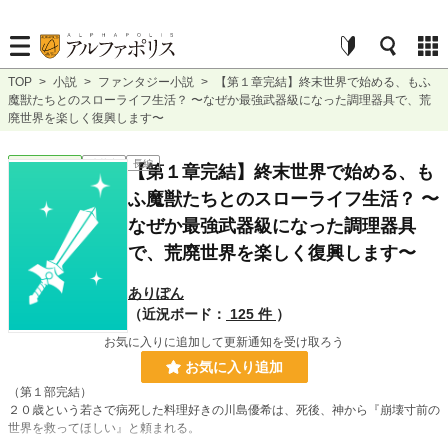
TOP
>
小説
>
ファンタジー小説
>
【第１章完結】終末世界で始める、もふ
魔獣たちとのスローライフ生活？ 〜なぜか最強武器級になった調理器具で、荒
廃世界を楽しく復興します〜
ファンタジー
連載中
長編
【第１章完結】終末世界で始める、も
ふ魔獣たちとのスローライフ生活？ 〜
なぜか最強武器級になった調理器具
で、荒廃世界を楽しく復興します〜
ありぽん
（近況ボード：
125 件
）
お気に入りに追加して更新通知を受け取ろう
お気に入り追加
（第１部完結）
２０歳という若さで病死した料理好きの川島優希は、死後、神から『崩壊寸前の
世界を救ってほしい』と頼まれる。