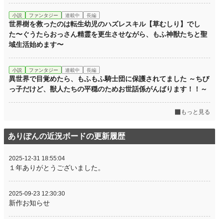
小説
ファンタジー
連載中
長編
世界樹を救ったのは転生幼児のハズレスキル【草むしり】でし
た〜ぐうたらおっさん精霊を更生させながら、もふ神獣たちと聖
域生活始めます〜
小説
ファンタジー
連載中
長編
異世界で目覚めたら、もふもふ騎士団に保護されてました ～ちび
っ子だけど、獣人たちの平穏のためお世話係がんばります！！～
もっと見る
ありぽんの近況ボードの更新履歴
2025-12-31 18:55:04
１年ありがとうございました。
2025-09-23 12:30:30
新作お知らせ