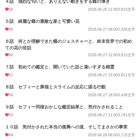
４話 強烈な匂いと、ありえない動きをする蝶の導き
24h.ポイント
63 pt
68
2026.06.26 21:00
3,615文字
文字数
123,192
５話 綺麗な蝶の素敵な家と可愛い花
更新日時
2026.07.11 12:00
49
2026.06.27 08:00
2,326文字
初回公開日時
2026.06.26 12:00
６話 何とか理解できた蝶のジェスチャーと、終末世界での初め
週間ポイント
997 pt (8,992 位)
ての花の世話
60
2026.06.27 12:00
3,615文字
月間ポイント
18,225 pt (2,599 位)
７話 初めての鑑定と、聞いていた話と違いすぎる精霊
年間ポイント
37,241 pt (13,028 位)
61
2026.06.27 15:00
3,811文字
累計ポイント
37,389 pt (52,062 位)
８話 セフィーと豚猫とスライムの反応に困る行動
56
2026.06.27 18:00
3,438文字
９話 セフィー同様おかしな鑑定結果と、気付かされること
50
2026.06.27 21:00
3,741文字
１０話 気付かされた本当の復興への道、そしてまさかの事実
49
2026.06.28 08:00
3,715文字