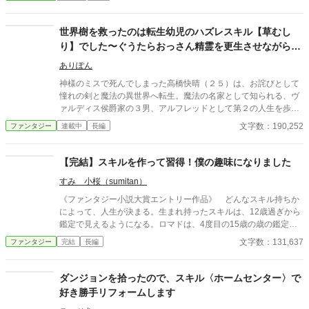
に出ることになった大翔の前には、、、
世界樹を救ったのは転生幼児のハズレスキル【草むし
り】でした〜ぐうたらおっさん精霊を更生させながら、
もふ神獣たちと聖域生活始めます〜
ありぽん
神様のミスで死んでしまった高橋快晴（２５）は、お詫びとして
憧れの剣と魔法の異世界へ転生。魔法の名家として知られる、ヴ
ァルディス侯爵家の３男、アルフレッドとして第２の人生を歩み
始める。 だが、３歳で行われた魔法判定の儀で、歴代最高の魔力
文字数：190,252
ファンタジー
連載中
長編
を持ちながら、属性魔法を一切使えない無能だと判明。さらに授
かった固有スキルは、どう考えてもハズレスキルの【草むしり】
で……。 そのため、実力至上主義の侯爵家では、アルフレッドが
【完結】スキルを作って習得！僕の趣味になりました
人々の目に留まることを恐れ、事故に見せかけて処分することを
すみ 小桜（sumitan）
決定。『呪われた魔の森』と呼ばれる、誰も近寄ることのない森
へ捨てられてしまう。 この状況に、死を覚悟するアルフレッド。
《ファンタジー小説大賞エントリー作品》 どんなスキル持ちか
しかしここで彼の前に現れたのは、敵意のない妖精たちで。なぜ
によって、人生が決まる。生まれ持ったスキルは、12歳過ぎから
か彼らに気に入られたアルフレッドは、導かれるままにある場所
鑑定で見えるようになる。ロマドは、4度目の15歳の歳の鑑定
へ向かうことに。そして連れられた先にあったのは、今にも枯れ
で、『スキル錬金』という優秀なスキルだと鑑定され……たと思
文字数：131,637
ファンタジー
完結
長編
てしまいそうな『世界樹』だった。 するとそこで、ハズレスキル
ったが、錬金とつくが熟練度が上がらない！結局、使えないスキ
だと思っていた【草むしり】が、思いもよらない形で、世界樹を
ルとして一般スキル扱いとなってしまった。 どうやったら熟練
救うことになり？ この出来事をきっかけにアルフレッドは、ぐう
度が上がるんだと思っていたところで、熟練度の上げ方を発見！
ダンジョンを拾ったので、スキル〈ホームセンター〉で
たらなおじ守護精霊や、もふもふの神獣たちに囲まれながら、世
スキルの扱いを錬金にしてもらおうとするも却下された為、仕
好き勝手リフォームします
界樹の元で新たな生活を送ることになるのだった。
方なくあきらめた。だが、ふと「作成条件」という文字が目の前